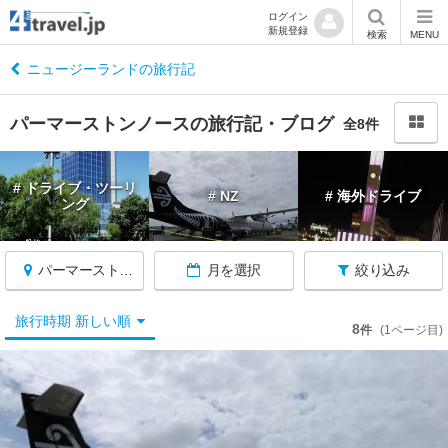
ログイン
新規登録
閉
検索
MENU
じ
る
ニュージーランドの旅行記
パーマーストンノースの旅行記・ブログ
全8件
ニ
# ドライブ・ツーリ
# NZ
# 海外ドライブ
ュ
ング
ー
ジ
ー
パーマーストンノース
月を選択
絞り込み
ラ
ン
旅行時期 新しい順
8
ド
件
(1ページ目)
へ
戻
る