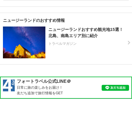
マ
ン
デ
ニュージーランドのおすすめ情報
ル
半
ニュージーランドおすすめ観光地15選！
島
北島、南島エリア別に紹介
周
トラベルマガジン
辺
ス
チ
ュ
ワ
フォートラベル公式LINE＠
ー
日常に旅の楽しみをお届け！
ト
友だち追加で旅行情報をGET
島
タ
ウ
ポ