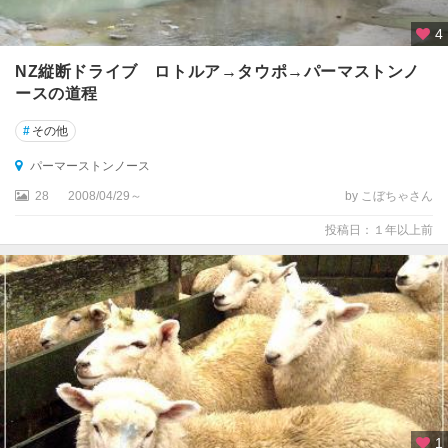
ス
4
国
立
NZ縦断ドライブ ロトルア→タウポ→パーマストンノ
公
ースの道程
園
周
#
その他
辺
パーマーストンノース
イ
28
2008/04/29～
by こぼちゃさん
ン
バ
投稿日：１年以上前
ー
カ
ー
ギ
ル
ウ
エ
ス
ト
1