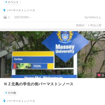
ベ
#
イベント
ル
・
パーマーストンノース
タ
1
2007/03/05～
by hohioさん
ズ
マ
投稿日：１年以上前
ン
国
立
公
園
周
辺
オ
マ
0
ル
ＮＺ北島の学生の街パーマストンノース
カ
#
その他
イ
コ
パーマーストンノース
ウ