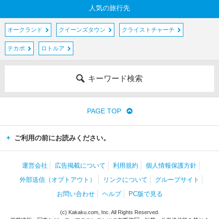
テ
人気の旅行先
カ
ポ
オークランド
クイーンズタウン
クライストチャーチ
ト
テカポ
ロトルア
ン
ガ
キーワード検索
リ
ロ
国
立
PAGE TOP
公
園
ご利用の前にお読みください。
周
辺
運営会社
広告掲載について
利用規約
個人情報保護方針
ニ
外部送信（オプトアウト）
リンクについて
グループサイト
ュ
ー
お問い合わせ
ヘルプ
PC版で見る
プ
リ
(c) Kakaku.com, Inc. All Rights Reserved.