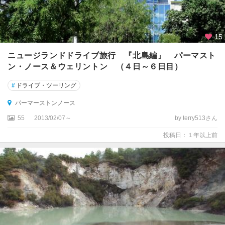
ン
ド
国
立
15
公
園
ニュージランドドライブ旅行 『北島編』 パーマスト
周
ン・ノース＆ウェリントン （４日～６日目）
辺
#
ドライブ・ツーリング
★
パーマーストンノース
ロ
ト
55
2013/02/07～
by terry513さん
ル
投稿日：１年以上前
ア
ア
ー
サ
ー
ズ
・
パ