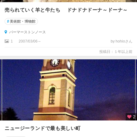
コ
ー
売られていく羊と牛たち ドナドナドーナ～ドーナ～
ス
ト
#
美術館・博物館
パーマーストンノース
ウ
エ
1
2007/03/06～
by hohioさん
ス
投稿日：１年以上前
ト
ラ
ン
ド
国
立
公
園
周
辺
2
エ
ニュージーランドで最も美しい町
イ