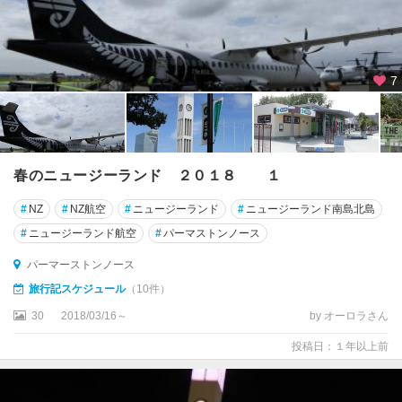
★
ア
オ
ラ
キ
7
/
マ
ウ
ン
ト
春のニュージーランド ２０１８ １
ク
ッ
#
NZ
#
NZ航空
#
ニュージーランド
#
ニュージーランド南島北島
ク
#
ニュージーランド航空
#
パーマストンノース
国
立
パーマーストンノース
公
旅行記スケジュール
（10件）
園
30
2018/03/16～
by オーロラさん
周
辺
投稿日：１年以上前
★
ウ