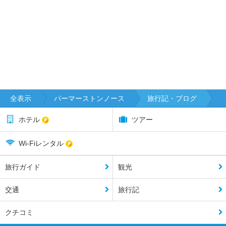
タ
ウ
ラ
ン
ガ
ダ
ニ
ー
デ
全表示
パーマーストンノース
旅行記・ブログ
ン
ホテル
ツアー
テ
ア
Wi-Fiレンタル
ナ
ウ
旅行ガイド
観光
テ
交通
旅行記
ィ
マ
クチコミ
ル