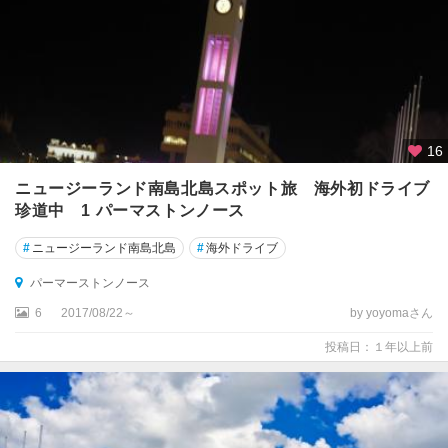
ェ
リ
ン
ト
ン
★
16
オ
ー
ニュージーランド南島北島スポット旅 海外初ドライブ
ク
珍道中 1 パーマストンノース
ラ
ン
#
ニュージーランド南島北島
#
海外ドライブ
ド
パーマーストンノース
★
6
2017/08/22～
by yoyomaさん
ク
投稿日：１年以上前
イ
ー
ン
ズ
タ