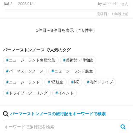
2
2005/01/～
by wanderkidsさん
ラ
投稿日：１年以上前
ギ
ズ
ボ
1
件目～
8
件目を表示（全
8
件中）
ー
ン
パーマーストンノース で人気のタグ
コ
#
ニュージーランド南島北島
#
美術館・博物館
ロ
マ
#
パーマストンノース
#
ニュージーランド航空
ン
デ
#
ニュージーランド
#
NZ航空
#
NZ
#
海外ドライブ
ル
・
#
ドライブ・ツーリング
#
イベント
タ
ウ
ン
パーマーストンノースの旅行記をキーワードで検索
コ
ロ