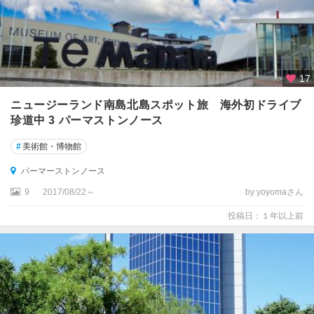
ウ
ン
★
ク
17
ラ
イ
ニュージーランド南島北島スポット旅 海外初ドライブ
ス
珍道中 3 パーマストンノース
ト
チ
#
美術館・博物館
ャ
ー
パーマーストンノース
チ
9
2017/08/22～
by yoyomaさん
★
投稿日：１年以上前
フ
ィ
ヨ
ル
ド
ラ