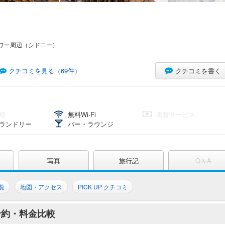
ワー周辺（シドニー）
クチコミを書く
クチコミを見る（
69
件）
迎
無料Wi-Fi
両替サービス
ランドリー
バー・ラウンジ
写真
旅行記
Q＆A
覧
地図・アクセス
PICK UP クチコミ
予約・料金比較