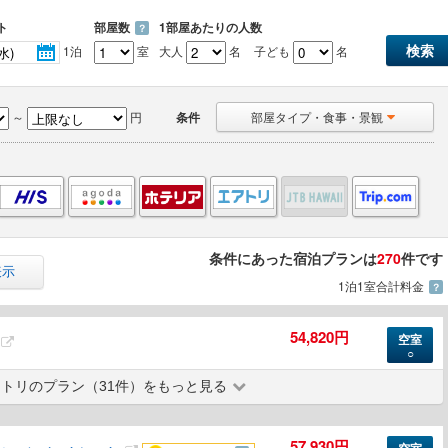
ト
部屋数
1部屋あたりの人数
？
1泊
室
大人
名
子ども
名
～
円
条件
部屋タイプ・食事・景観
条件にあった宿泊プランは
270
件です
表示
1泊1室合計料金
？
54,820円
空室
○
トリのプラン（31件）をもっと見る
57,930円