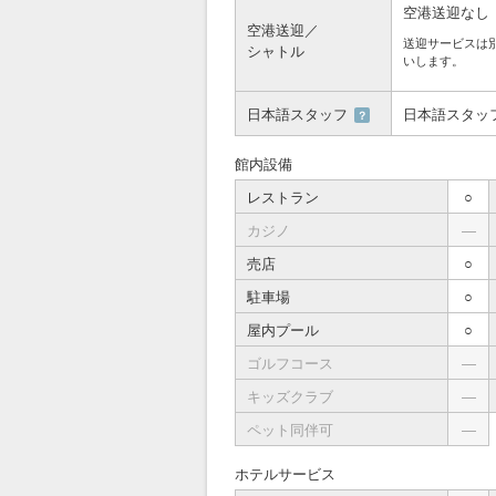
空港送迎なし
空港送迎／
送迎サービスは
シャトル
いします。
日本語スタッフ
日本語スタッ
？
館内設備
レストラン
○
カジノ
―
売店
○
駐車場
○
屋内プール
○
ゴルフコース
―
キッズクラブ
―
ペット同伴可
―
ホテルサービス