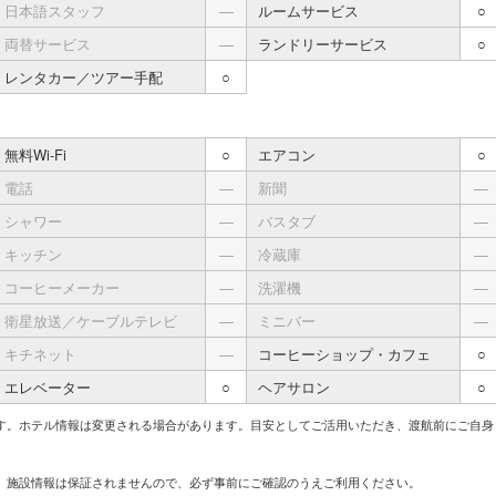
日本語スタッフ
―
ルームサービス
○
両替サービス
―
ランドリーサービス
○
レンタカー／ツアー手配
○
無料Wi-Fi
○
エアコン
○
電話
―
新聞
―
シャワー
―
バスタブ
―
キッチン
―
冷蔵庫
―
コーヒーメーカー
―
洗濯機
―
衛星放送／ケーブルテレビ
―
ミニバー
―
キチネット
―
コーヒーショップ・カフェ
○
エレベーター
○
ヘアサロン
○
す。ホテル情報は変更される場合があります。目安としてご活用いただき、渡航前にご自身
、施設情報は保証されませんので、必ず事前にご確認のうえご利用ください。