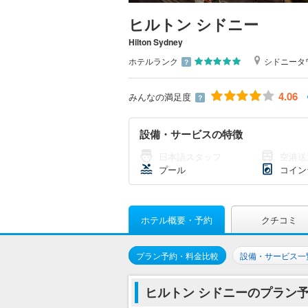
ヒルトン シドニー
Hilton Sydney
ホテルランク
シドニータ
？
4.06
みんなの満足度
？
設備・サービスの特徴
日本語スタッフ
空港送
プール
コイン
ホテル概要・予約
クチコミ
プラン予約・料金比較
設備・サービス一
ヒルトン シドニーのプラン