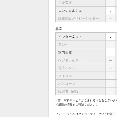
空港送迎
―
コンシェルジュ
○
託児施設／ベビーシッター
―
客室
インターネット
○
テレビ
―
室内金庫
○
ヘアドライヤー
―
電子レンジ
―
アイロン
―
バスローブ
―
障害者用施設
―
一部、有料サービスが含まれる場合もございま
で最新の情報をご確認ください。
フォートラベルはクチコミサイトという性質上