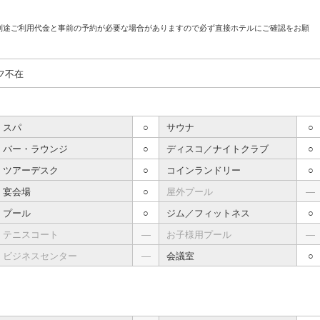
別途ご利用代金と事前の予約が必要な場合がありますので必ず直接ホテルにご確認をお願
フ不在
スパ
○
サウナ
○
バー・ラウンジ
○
ディスコ／ナイトクラブ
○
ツアーデスク
○
コインランドリー
○
宴会場
○
屋外プール
―
プール
○
ジム／フィットネス
○
テニスコート
―
お子様用プール
―
ビジネスセンター
―
会議室
○