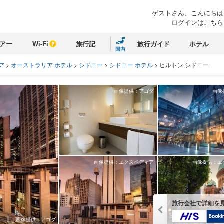
ゲストさん、こんにちは
ログインはこちら
アー
Wi-Fi
旅行記
旅行ガイド
ホテル
国内
ア
>
オーストラリア ホテル
>
シドニー
>
シドニー ホテル
>
ヒルトン シドニー
画像提供：アゴダ
画像
画像提供：エクスペディア
画像提供：エ
旅行会社で詳細を
画像提供：アゴダ