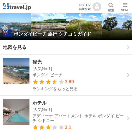
ログイン
新規登録
検索
MENU
ボンダイビーチ
旅行 クチコミガイド
地図を見る
観光
[人気No.1]
ボンダイ ビーチ
3.69
ランキングをもっと見る
ホテル
[人気No.1]
アディーナ アパートメント ホテル ボンダイ ビー
チ シドニー
3.1