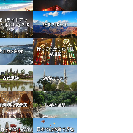
景（ライトアッ
）がきれいなスポ
絶景スポット
ット
行ってよかった！世
大自然の神秘
界遺産
古代遺跡
魅惑のモスク
 クサポン
華絢爛な装飾美
世界の温泉
連れでも楽しめる
日本では体験できな