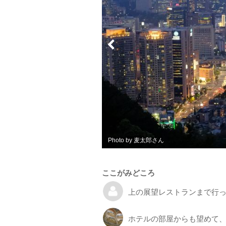
Photo by koh-mukoujima
ここがみどころ
上の展望レストランまで行
ホテルの部屋からも望めて