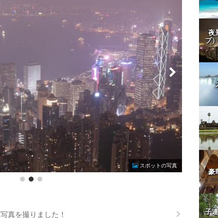
夜
プ
Photo by
スポットの写真
豪
子
も写真を撮りました！