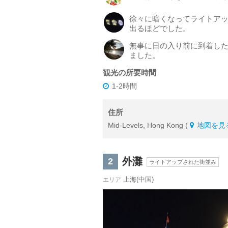
徐々に暗くなってライトア
出るほどでした。
無事に日の入り前に到着し
ました。
観光の所要時間
1-2時間
住所
Mid-Levels, Hong Kong (
地図を見
外灘
2
ライトアップされた街並み
上海(中国)
エリア