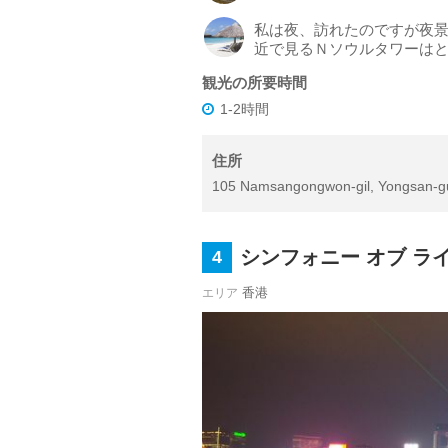
私は夜、訪れたのですが夜
近で見るＮソウルタワーは
観光の所要時間
1-2時間
住所
105 Namsangongwon-gil, Yongsan-gu
シンフォニー オブ ラ
4
香港
エリア