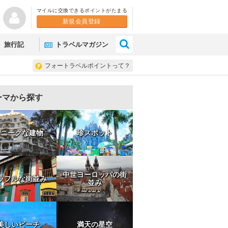
マイルに交換できるポイントがたまる
新規会員登録
×
旅行記
トラベルマガジン
フォートラベルポイントって？
ーマから探す
ユニークな建物
珍スポット
中世ヨーロッパの街
ラフルな街並み
並み
美しいビーチ
満天の星空