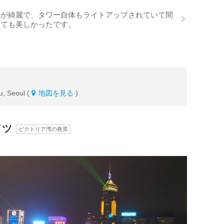
景が綺麗で、タワー自体もライトアップされていて間
とても美しかったです。
, Seoul (
地図を見る
)
イツ
ビクトリア湾の夜景