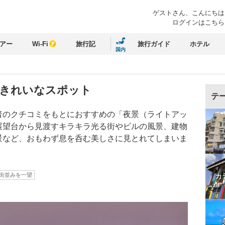
ゲストさん、
こんにちは
ログインはこちら
アー
Wi-Fi
旅行記
旅行ガイド
ホテル
国内
きれいなスポット
テ
者のクチコミをもとにおすすめの「夜景（ライトアッ
展望台から見渡すキラキラ光る街やビルの風景、建物
景など、おもわず息を呑む美しさに見とれてしまいま
街並みを一望
カ