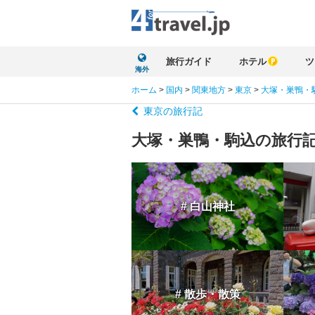
旅行ガイド
ホテル
ツ
海外
ホーム
>
国内
>
関東地方
>
東京
>
大塚・巣鴨・
東京の旅行記
大塚・巣鴨・駒込の旅行
# 白山神社
# 散歩・散策