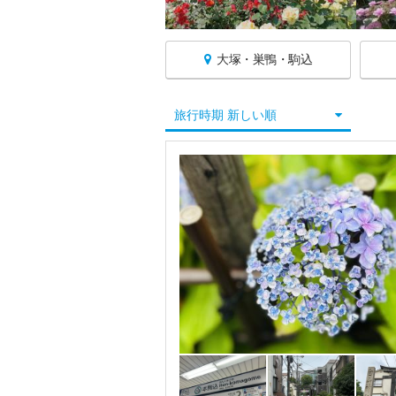
大塚・巣鴨・駒込
東京へ戻る
旅行時期 新しい順
東京すべて
秋葉原・御茶ノ水・水道橋
銀座・築地・月島
渋谷・原宿・表参道
恵比寿・自由が丘・二子玉川
お台場・新橋・汐留
葛飾・葛西・足立
板橋・練馬・赤羽