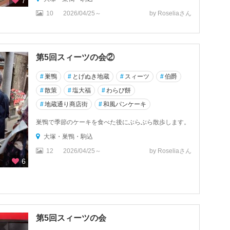
7
10
2026/04/25～
by Roseliaさん
第5回スィーツの会②
#
巣鴨
#
とげぬき地蔵
#
スィーツ
#
伯爵
#
散策
#
塩大福
#
わらび餅
#
地蔵通り商店街
#
和風パンケーキ
巣鴨で季節のケーキを食べた後にぶらぶら散歩します。
大塚・巣鴨・駒込
12
2026/04/25～
by Roseliaさん
6
第5回スィーツの会