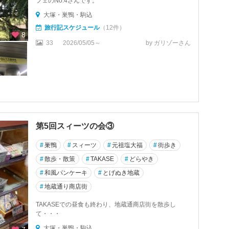
フェのNo.4さんです。
大塚・巣鴨・駒込
旅行記スケジュール
（12件）
8
33
2026/05/05～
by ガリゾーさん
第5回スィーツの会③
#
巣鴨
#
スィーツ
#
元祖塩大福
#
街歩き
#
散歩・散策
#
TAKASE
#
どらやき
#
和風パンケーキ
#
とげぬき地蔵
#
地蔵通り商店街
TAKASEでの昼食も終わり、地蔵通商店街を散歩し
て・・・
大塚・巣鴨・駒込