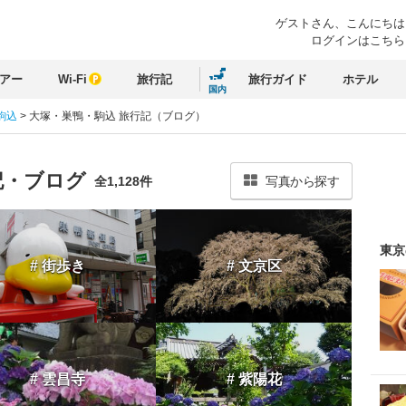
ゲストさん、
こんにちは
ログインはこちら
アー
Wi-Fi
旅行記
旅行ガイド
ホテル
国内
駒込
>
大塚・巣鴨・駒込 旅行記（ブログ）
記・ブログ
全1,128件
写真から探す
東京
# 街歩き
# 文京区
# 雲昌寺
# 紫陽花