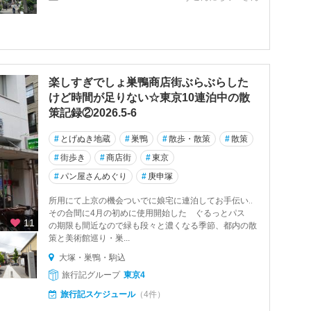
楽しすぎでしょ巣鴨商店街ぶらぶらした
けど時間が足りない☆東京10連泊中の散
策記録②2026.5-6
#
とげぬき地蔵
#
巣鴨
#
散歩・散策
#
散策
#
街歩き
#
商店街
#
東京
#
パン屋さんめぐり
#
庚申塚
所用にて上京の機会ついでに娘宅に連泊してお手伝い‥
その合間に4月の初めに使用開始した ぐるっとパス
11
の期限も間近なので緑も段々と濃くなる季節、都内の散
策と美術館巡り・巣...
大塚・巣鴨・駒込
旅行記グループ
東京4
旅行記スケジュール
（4件）