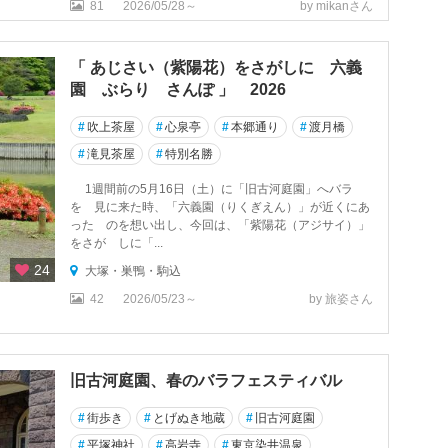
81
2026/05/28～
by mikanさん
「 あじさい（紫陽花）をさがしに 六義
園 ぶらり さんぽ 」 2026
#
吹上茶屋
#
心泉亭
#
本郷通り
#
渡月橋
#
滝見茶屋
#
特別名勝
1週間前の5月16日（土）に「旧古河庭園」へバラ
を 見に来た時、「六義園（りくぎえん）」が近くにあ
った のを想い出し、今回は、「紫陽花（アジサイ）」
をさが しに「...
24
大塚・巣鴨・駒込
42
2026/05/23～
by 旅姿さん
旧古河庭園、春のバラフェスティバル
#
街歩き
#
とげぬき地蔵
#
旧古河庭園
#
平塚神社
#
高岩寺
#
東京染井温泉