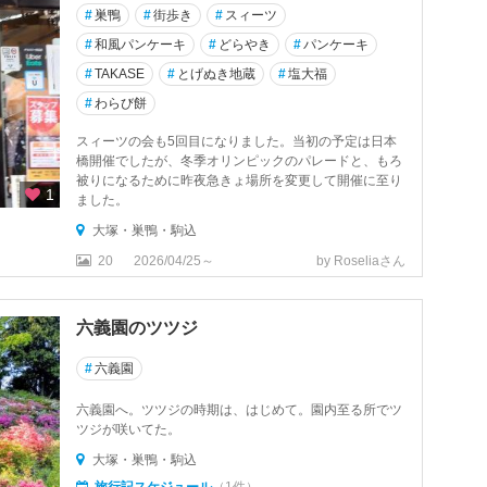
#
巣鴨
#
街歩き
#
スィーツ
#
和風パンケーキ
#
どらやき
#
パンケーキ
#
TAKASE
#
とげぬき地蔵
#
塩大福
#
わらび餅
スィーツの会も5回目になりました。当初の予定は日本
橋開催でしたが、冬季オリンピックのパレードと、もろ
被りになるために昨夜急きょ場所を変更して開催に至り
1
ました。
大塚・巣鴨・駒込
20
2026/04/25～
by Roseliaさん
六義園のツツジ
#
六義園
六義園へ。ツツジの時期は、はじめて。園内至る所でツ
ツジが咲いてた。
大塚・巣鴨・駒込