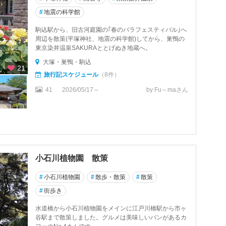
#
地震の科学館
駒込駅から、旧古河庭園の｢春のバラフェスティバル｣へ
周辺を散策(平塚神社、地震の科学館)してから、巣鴨の
東京染井温泉SAKURAととげぬき地蔵へ。
大塚・巣鴨・駒込
21
旅行記スケジュール
（8件）
41
2026/05/17～
by Fu～maさん
小石川植物園 散策
#
小石川植物園
#
散歩・散策
#
散策
#
街歩き
水道橋から小石川植物園をメインに江戸川橋駅から市ヶ
谷駅まで散策しました。グルメは美味しいパンがあるカ