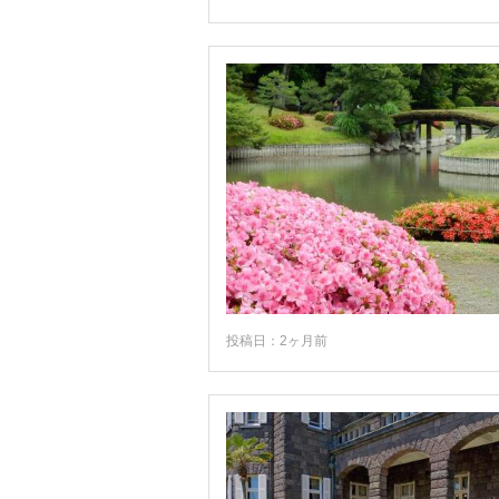
奥多摩・青梅・あきる野
伊豆諸島
小笠原諸島
投稿日：2ヶ月前