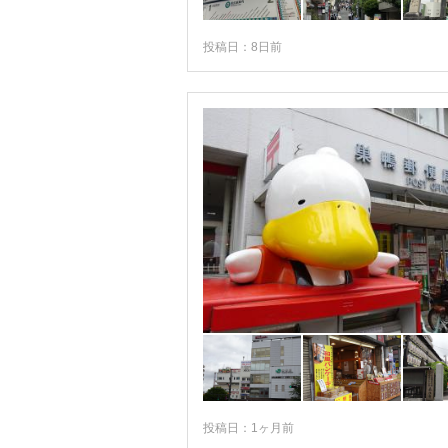
中野・杉並・世田谷
東京駅・大手町・日本橋
投稿日：8日前
浅草・上野・東京スカイツリー
新宿・高田馬場・四ツ谷
池袋・巣鴨・目白
池袋
大塚・巣鴨・駒込
目白
東京タワー・品川・目黒
六本木・赤坂
錦糸町・両国・亀戸
羽田・大森・蒲田
吉祥寺・三鷹・府中・多摩
投稿日：1ヶ月前
高尾・八王子・町田・立川