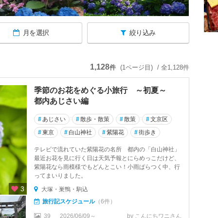
月を選択
絞り込み
1,128
件
(1ページ目)
/ 全1,128件
季節のお花をめぐる小旅行 ～初夏～
都内あじさい編
#
あじさい
#
散歩・散策
#
散策
#
文京区
#
東京
#
白山神社
#
紫陽花
#
街歩き
テレビで流れていた紫陽花の名所 都内の「白山神社」
最近お花を見に行く日は天気予報とにらめっこだけど、
紫陽花なら雨模様でもどんとこい！小雨ぱらつく中、行
ってまいりました。
3
大塚・巣鴨・駒込
旅行記スケジュール
（6件）
39
2026/06/09～
by こんにちワニさん