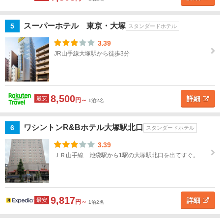
池
袋・
スーパーホテル 東京・大塚
5
スタンダードホテル
巣
鴨・
3.39
目白
JR山手線大塚駅から徒歩3分
すべ
て
池
8,500
詳細
最安
円～
袋
1泊2名
大
ワシントンR&Bホテル大塚駅北口
6
スタンダードホテル
塚・
巣
3.39
鴨・
ＪＲ山手線 池袋駅から1駅の大塚駅北口を出てすぐ。
駒込
目
白
9,817
詳細
最安
円～
1泊2名
東京