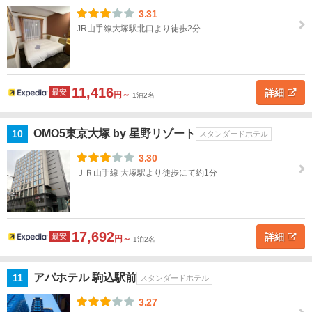
蒲田
3.31
JR山手線大塚駅北口より徒歩2分
吉祥
寺・
三
鷹・
11,416
詳細
最安
府
円～
1泊2名
中・
多摩
OMO5東京大塚 by 星野リゾート
10
スタンダードホテル
高
3.30
尾・
ＪＲ山手線 大塚駅より徒歩にて約1分
八王
子・
町
田・
17,692
詳細
最安
円～
1泊2名
立川
奥多
アパホテル 駒込駅前
11
スタンダードホテル
摩・
3.27
青