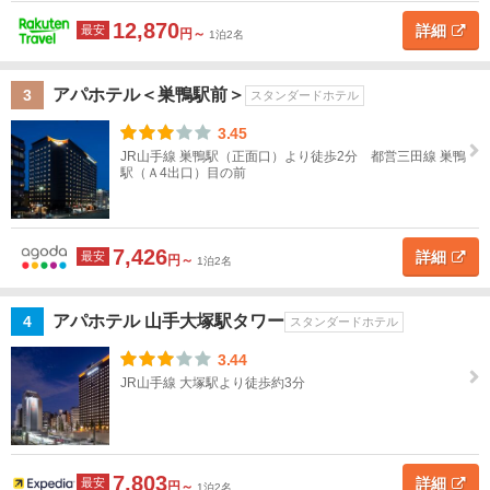
上
12,870
詳細
最安
野・
円～
1泊2名
東京
スカ
アパホテル＜巣鴨駅前＞
3
スタンダードホテル
イツ
リー
3.45
JR山手線 巣鴨駅（正面口）より徒歩2分 都営三田線 巣鴨
駅（Ａ4出口）目の前
新
宿・
高田
馬
7,426
詳細
最安
円～
1泊2名
場・
四ツ
谷
アパホテル 山手大塚駅タワー
4
スタンダードホテル
3.44
池
JR山手線 大塚駅より徒歩約3分
袋・
巣
鴨・
目白
7,803
詳細
最安
円～
1泊2名