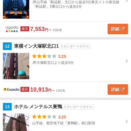
JR山手線「駒込駅」北口から徒歩3分東京メトロ南北線
梅・
「駒込駅」5番出口から徒歩2分
あき
る野
7,553
伊
詳細
最安
円～
1泊2名
豆
諸
東横イン大塚駅北口1
12
スタンダードホテル
島
3.25
小
JR大塚駅北口より徒歩3分
笠
原
諸
島
10,913
詳細
最安
円～
1泊2名
秋葉
原・
ホテル メンテルス巣鴨
13
スタンダードホテル
御茶
ノ
3.25
水・
山手線、都営地下鉄『巣鴨駅』南口駅前
水道