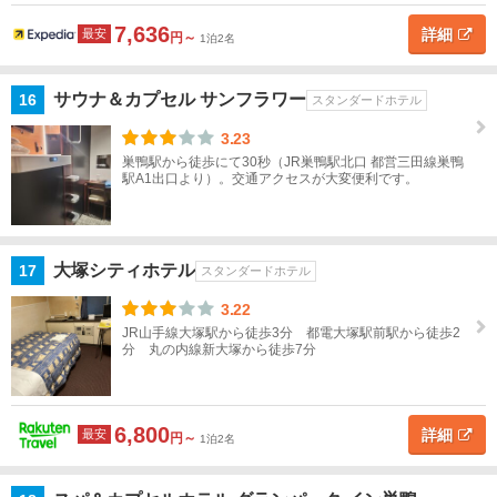
玉川
7,636
詳細
最安
円～
1泊2名
お台
場・
サウナ＆カプセル サンフラワー
16
スタンダードホテル
新
3.23
橋・
巣鴨駅から徒歩にて30秒（JR巣鴨駅北口 都営三田線巣鴨
汐留
駅A1出口より）。交通アクセスが大変便利です。
葛
飾・
葛
大塚シティホテル
17
スタンダードホテル
西・
足立
3.22
JR山手線大塚駅から徒歩3分 都電大塚駅前駅から徒歩2
分 丸の内線新大塚から徒歩7分
板
橋・
練
馬・
6,800
詳細
最安
円～
1泊2名
赤羽