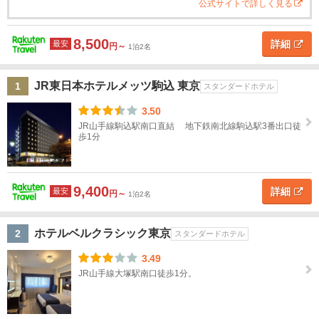
千
ホ
公式サイトで詳しく見る
葉
テ
ル
名
8,500
詳細
最安
円～
東
1泊2名
京
JR東日本ホテルメッツ駒込 東京
1
スタンダードホテル
東
地図
京
3.50
を表示
こ
す
JR山手線駒込駅南口直結 地下鉄南北線駒込駅3番出口徒
の
歩1分
べ
条
件
て
で
探
す
東京
9,400
詳細
最安
円～
1泊2名
駅・
大手
町・
ホテルベルクラシック東京
2
スタンダードホテル
日本
3.49
橋
JR山手線大塚駅南口徒歩1分。
浅
草・