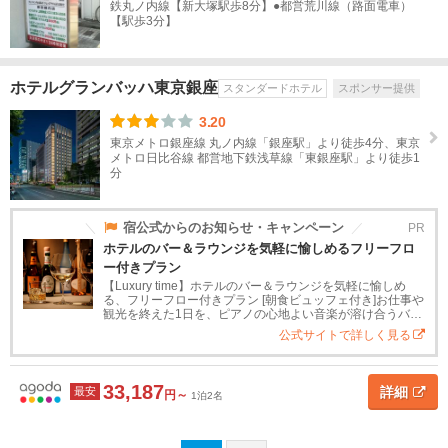
鉄丸ノ内線【新大塚駅歩8分】●都営荒川線（路面電車）
近
【駅歩3分】
畿
中
ホテルグランバッハ東京銀座
スタンダードホテル
スポンサー提供
国
3.20
東京メトロ銀座線 丸ノ内線「銀座駅」より徒歩4分、東京
四
メトロ日比谷線 都営地下鉄浅草線「東銀座駅」より徒歩1
分
国
九
宿公式からのお知らせ・キャンペーン
PR
州
ホテルのバー＆ラウンジを気軽に愉しめるフリーフロ
ー付きプラン
【Luxury time】ホテルのバー＆ラウンジを気軽に愉しめ
沖
る、フリーフロー付きプラン [朝食ビュッフェ付き]お仕事や
縄
観光を終えた1日を、ピアノの心地よい音楽が溶け合うバー
＆ラウンジ"マグダレーナ"で、過ごされてみてはいかがでし
公式サイトで詳しく見る
ょうか。ア...
閉じる
33,187
詳細
最安
円～
1泊2名