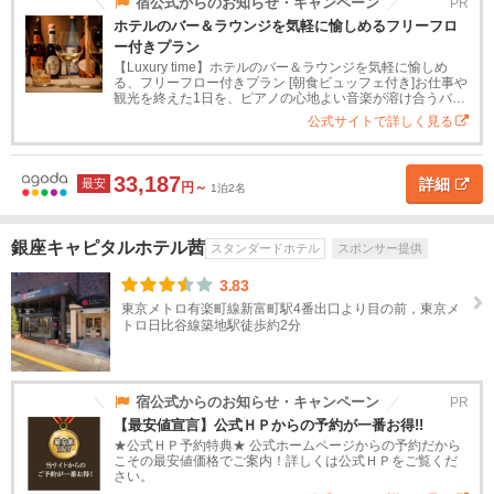
道
宿公式からのお知らせ・キャンペーン
PR
ホテルのバー＆ラウンジを気軽に愉しめるフリーフロ
大
塚・
ー付きプラン
東
巣
【Luxury time】ホテルのバー＆ラウンジを気軽に愉しめ
北
鴨・
る、フリーフロー付きプラン [朝食ビュッフェ付き]お仕事や
駒込
観光を終えた1日を、ピアノの心地よい音楽が溶け合うバー
＆ラウンジ"マグダレーナ"で、過ごされてみてはいかがでし
公式サイトで詳しく見る
関
ょうか。ア...
ホ
東
テ
33,187
ル
詳細
最安
円～
1泊2名
茨
タ
イ
城
プ
銀座キャピタルホテル茜
スタンダードホテル
スポンサー提供
ス
高
旅
高
ペ
民
貸
栃
3.83
タ
級
館
級
ン
宿
別
木
東京メトロ有楽町線新富町駅4番出口より目の前，東京メ
ン
ホ
旅
シ
荘
トロ日比谷線築地駅徒歩約2分
ダ
テ
館
ョ
群
ー
ル
ン
馬
ド
宿公式からのお知らせ・キャンペーン
PR
ホ
埼
【最安値宣言】公式ＨＰからの予約が一番お得!!
テ
玉
★公式ＨＰ予約特典★ 公式ホームページからの予約だから
ル
こその最安値価格でご案内！詳しくは公式ＨＰをご覧くだ
さい。