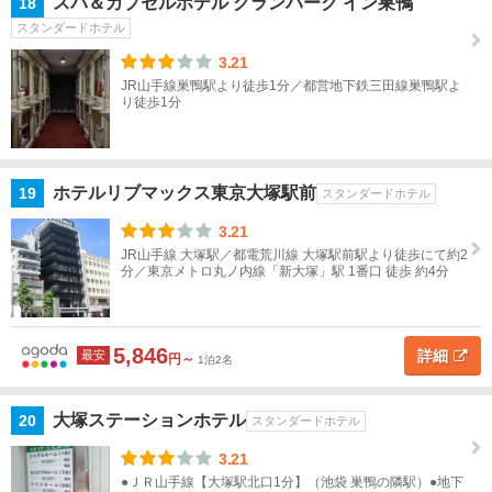
スパ＆カプセルホテル グランパーク イン巣鴨
18
中
スタンダードホテル
野・
杉
3.21
並・
JR山手線巣鴨駅より徒歩1分／都営地下鉄三田線巣鴨駅よ
世田
り徒歩1分
谷
神
ホテルリブマックス東京大塚駅前
19
スタンダードホテル
奈
川
3.21
JR山手線 大塚駅／都電荒川線 大塚駅前駅より徒歩にて約2
甲
分／東京メトロ丸ノ内線「新大塚」駅 1番口 徒歩 約4分
信
越
5,846
詳細
最安
円～
1泊2名
北
陸
大塚ステーションホテル
20
スタンダードホテル
東
3.21
海
●ＪＲ山手線【大塚駅北口1分】（池袋 巣鴨の隣駅）●地下