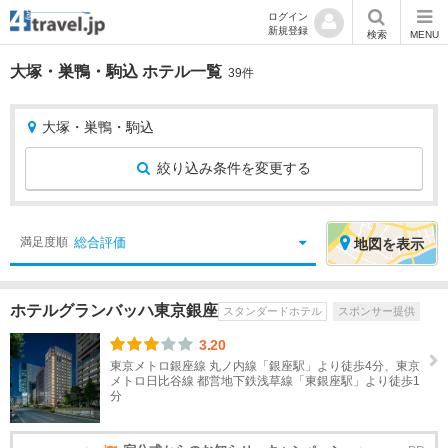
ログイン
新規登録
検索
MENU
大塚・巣鴨・駒込 ホテル一覧
39件
大塚・巣鴨・駒込
絞り込み条件を変更する
絞
エ
総合評価
満足度順
地図
を表示
り
リ
込
ア
ホテルグランバッハ東京銀座
スタンダードホテル
スポンサー提供
み
を
条
選
3.20
件
択
東京メトロ銀座線 丸ノ内線「銀座駅」より徒歩4分、東京
メトロ日比谷線 都営地下鉄浅草線「東銀座駅」より徒歩1
分
宿
北
泊
海
地