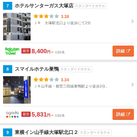
ホテルサンターガス大塚店
7
タワ
スタンダードホテル
ー・
3.38
品
ＪＲ 大塚駅北口より徒歩にて2分
川・
目黒
六本
8,400
詳細
最安
木・
円～
1泊2名
赤坂
スマイルホテル巣鴨
8
スタンダードホテル
錦糸
町・
3.34
両
ＪＲ山手線・都営三田線巣鴨駅より徒歩2分。
国・
亀戸
羽
5,831
詳細
最安
円～
1泊2名
田・
大
森・
東横イン山手線大塚駅北口２
9
スタンダードホテル