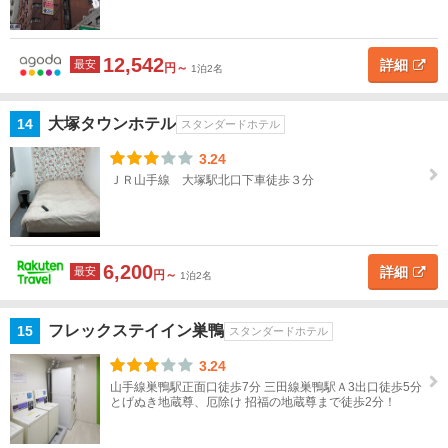
橋
銀
12,542
詳細
最安
円～
1泊2名
座・
築
地・
大塚タウンホテル
14
スタンダードホテル
月島
3.24
ＪＲ山手線 大塚駅北口下車徒歩３分
渋
谷・
原
宿・
6,200
詳細
最安
表参
円～
1泊2名
道
フレックステイイン巣鴨
15
スタンダードホテル
恵比
寿・
3.24
自由
山手線巣鴨駅正面口徒歩7分 三田線巣鴨駅Ａ3出口徒歩5分
とげぬき地蔵尊、厄除け 招福の地蔵尊まで徒歩2分！
が
丘・
二子