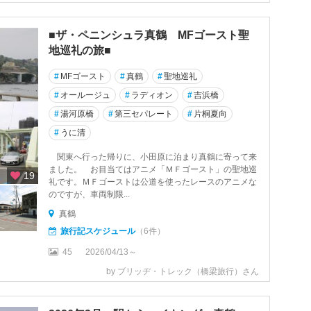
■ザ・ペニンシュラ真鶴 MFゴースト聖
地巡礼の旅■
#
MFゴースト
#
真鶴
#
聖地巡礼
#
オールージュ
#
ラディオン
#
吉浜橋
#
湯河原橋
#
第三セパレート
#
片桐夏向
#
うに清
関東へ行った帰りに、小田原に泊まり真鶴に寄って来
ました。 お目当てはアニメ「ＭＦゴースト」の聖地巡
19
礼です。ＭＦゴーストは公道を使ったレースのアニメな
のですが、車両制限...
真鶴
旅行記スケジュール
（6件）
45
2026/04/13～
by ブリッヂ・トレック（橋梁旅行）さん