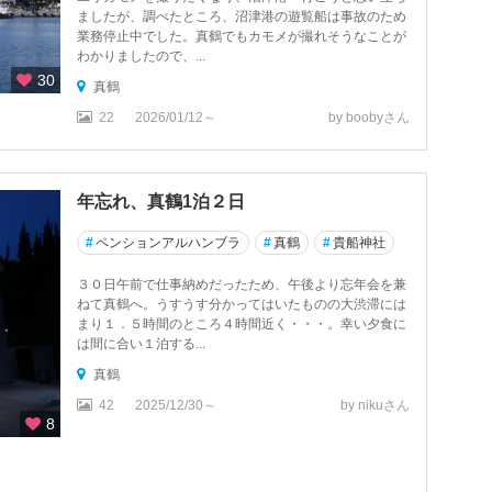
ましたが、調べたところ、沼津港の遊覧船は事故のため
業務停止中でした。真鶴でもカモメが撮れそうなことが
わかりましたので、...
30
真鶴
22
2026/01/12～
by boobyさん
年忘れ、真鶴1泊２日
#
ペンションアルハンブラ
#
真鶴
#
貴船神社
３０日午前で仕事納めだったため、午後より忘年会を兼
ねて真鶴へ。うすうす分かってはいたものの大渋滞には
まり１．５時間のところ４時間近く・・・。幸い夕食に
は間に合い１泊する...
真鶴
42
2025/12/30～
by nikuさん
8