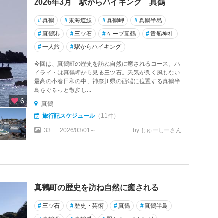
2026年3月 駅からハイキング 真鶴
#
真鶴
#
東海道線
#
真鶴岬
#
真鶴半島
#
真鶴港
#
三ツ石
#
ケープ真鶴
#
貴船神社
#
一人旅
#
駅からハイキング
今回は、真鶴町の歴史を訪ね自然に癒されるコース。ハ
イライトは真鶴岬から見る三ツ石。天気が良く風もない
最高の小春日和の中、神奈川県の西端に位置する真鶴半
島をぐるっと散歩し...
6
真鶴
旅行記スケジュール
（11件）
33
2026/03/01～
by じゅーしーさん
真鶴町の歴史を訪ね自然に癒される
#
三ツ石
#
歴史・芸術
#
真鶴
#
真鶴半島