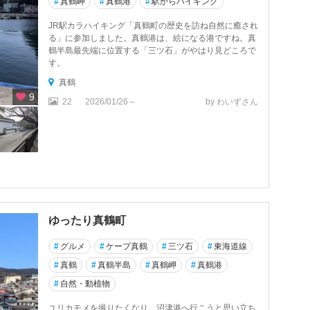
#
真鶴岬
#
真鶴港
#
駅からハイキング
JR駅カラハイキング「真鶴町の歴史を訪ね自然に癒され
る」に参加しました。真鶴港は、絵になる港ですね。真
鶴半島最先端に位置する「三ツ石」がやはり見どころで
す。
真鶴
9
22
2026/01/26～
by わいずさん
ゆったり真鶴町
#
グルメ
#
ケープ真鶴
#
三ツ石
#
東海道線
#
真鶴
#
真鶴半島
#
真鶴岬
#
真鶴港
#
自然・動植物
ユリカモメを撮りたくなり、沼津港へ行こうと思い立ち