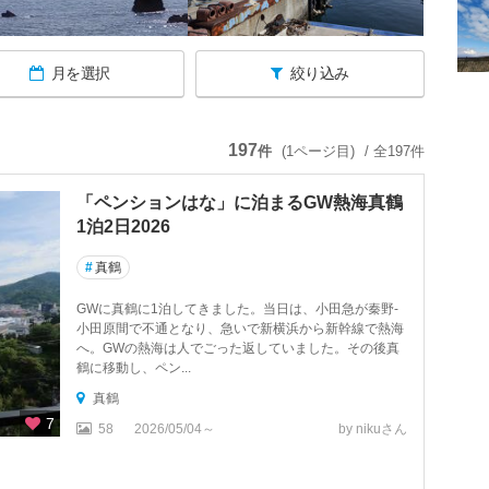
月を選択
絞り込み
197
件
(1ページ目)
/ 全197件
「ペンションはな」に泊まるGW熱海真鶴
1泊2日2026
#
真鶴
GWに真鶴に1泊してきました。当日は、小田急が秦野-
小田原間で不通となり、急いで新横浜から新幹線で熱海
へ。GWの熱海は人でごった返していました。その後真
鶴に移動し、ペン...
真鶴
7
58
2026/05/04～
by nikuさん