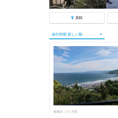
真鶴
神奈川へ戻る
旅行時期 新しい順
神奈川すべて
横浜
川崎
横須賀・三浦半島
鎌倉・湘南
相模原・厚木・丹沢
小田原・真鶴・湯河原
小田原
投稿日：3ヶ月前