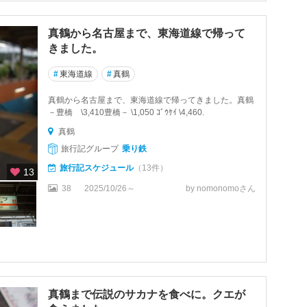
真鶴から名古屋まで、東海道線で帰って
きました。
#
東海道線
#
真鶴
真鶴から名古屋まで、東海道線で帰ってきました。真鶴
－豊橋 \3,410豊橋－ \1,050 ｺﾞｳｹｲ \4,460.
真鶴
旅行記グループ
乗り鉄
旅行記スケジュール
（13件）
13
38
2025/10/26～
by nomonomoさん
真鶴まで伝説のサカナを食べに。クエが