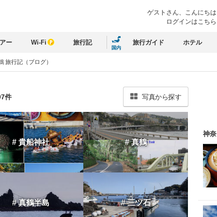
ゲストさん、
こんにちは
ログインはこちら
アー
Wi-Fi
旅行記
旅行ガイド
ホテル
国内
鶴 旅行記（ブログ）
97件
写真から探す
神奈
# 貴船神社
# 真鶴
# 真鶴半島
# 三ツ石