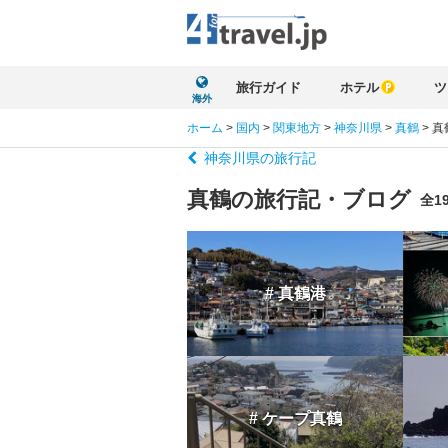
旅行ガイド
ホテル
ツ
海外
ホーム
>
国内
>
関東地方
>
神奈川県
>
真鶴
>
真
神奈川県の旅行記
真鶴の旅行記・ブログ
全1
# 真鶴港
# ケープ真鶴