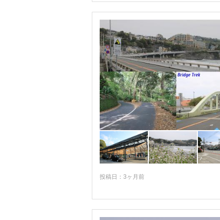
真鶴
湯河原温泉
箱根
投稿日：3ヶ月前