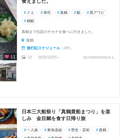
食えました。
#
クエ
#
寿司
#
真鶴
#
鮨
#
黒アワビ
#
鶴鮨
真鶴まで伝説のサカナを食べに行きました。
真鶴
旅行記スケジュール
（4件）
11
10
2025/10/25～
by nomonomoさん
日本三大船祭り「真鶴貴船まつり」を楽
しみ 金目鯛を食す日帰り旅
#
一人旅
#
東海道線
#
歴史・芸術
#
真鶴