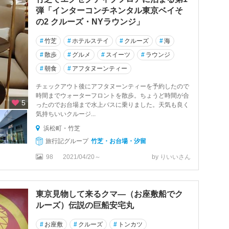
弾「インターコンチネンタル東京ベイそ
の2 クルーズ・NYラウンジ」
#
竹芝
#
ホテルステイ
#
クルーズ
#
海
#
散歩
#
グルメ
#
スイーツ
#
ラウンジ
#
朝食
#
アフタヌーンティー
チェックアウト後にアフタヌーンティーを予約したので
時間までウォーターフロントを散歩。ちょうど時間が合
5
ったのでお台場まで水上バスに乗りました。天気も良く
気持ちいいクルージ...
浜松町・竹芝
旅行記グループ
竹芝・お台場・汐留
98
2021/04/20～
by りいいさん
東京見物して来るクマ―（お座敷船でク
ルーズ）伝説の巨船安宅丸
#
お座敷
#
クルーズ
#
トンカツ