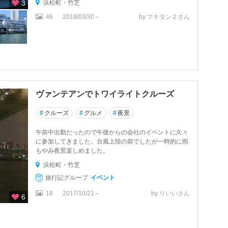
3
浜松町・竹芝
46
2018/03/30～
by マキタン２さん
ヴァンテアンでトワイライトクルーズ
#
クルーズ
#
グルメ
#
夜景
午前中出勤だったので午後からの会社のイベントに久々
に参加してきました。台風上陸の前でしたが一時的に雨
もやみ夜景楽しめました。
浜松町・竹芝
旅行記グループ
イベント
18
2017/10/21～
by りいいさん
6