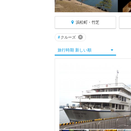
浜松町・竹芝
×
#
クルーズ
東京へ戻る
旅行時期 新しい順
東京すべて
秋葉原・御茶ノ水・水道橋
銀座・築地・月島
渋谷・原宿・表参道
恵比寿・自由が丘・二子玉川
お台場・新橋・汐留
葛飾・葛西・足立
板橋・練馬・赤羽