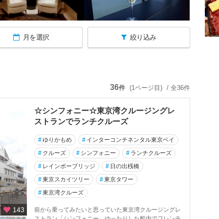
月を選択
絞り込み
36
件
(1ページ目)
/ 全36件
☆シンフォニー☆東京湾クルージングレ
ストランでランチクルーズ
#
ゆりかもめ
#
インターコンチネンタル東京ベイ
#
クルーズ
#
シンフォニー
#
ランチクルーズ
#
レインボーブリッジ
#
日の出桟橋
#
東京スカイツリー
#
東京タワー
#
東京湾クルーズ
143
前から乗ってみたいと思っていた東京湾クルージングレ
ストラン「シンフォニー」ゆったりした船内でフレンチ