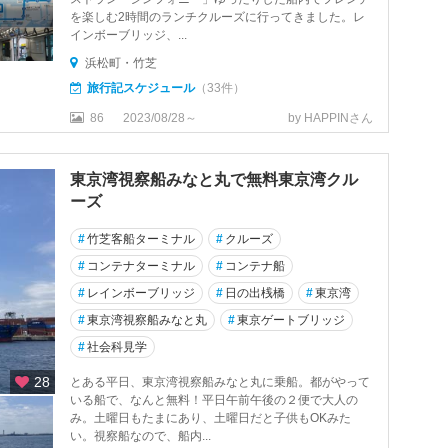
を楽しむ2時間のランチクルーズに行ってきました。レ
インボーブリッジ、...
浜松町・竹芝
旅行記スケジュール
（33件）
86
2023/08/28～
by HAPPINさん
東京湾視察船みなと丸で無料東京湾クル
ーズ
#
竹芝客船ターミナル
#
クルーズ
#
コンテナターミナル
#
コンテナ船
#
レインボーブリッジ
#
日の出桟橋
#
東京湾
#
東京湾視察船みなと丸
#
東京ゲートブリッジ
#
社会科見学
28
とある平日、東京湾視察船みなと丸に乗船。都がやって
いる船で、なんと無料！平日午前午後の２便で大人の
み。土曜日もたまにあり、土曜日だと子供もOKみた
い。視察船なので、船内...