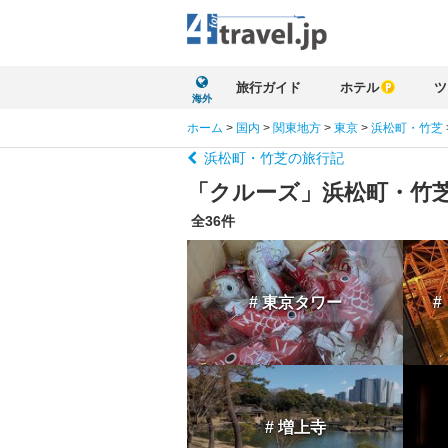
旅行ガイド
ホテル
ツ
海外
ホーム
>
国内
>
関東地方
>
東京
>
浜松町・竹芝
浜松町・竹芝の旅行記
「クルーズ」浜松町・竹
全36件
# 東京タワー
#
# 増上寺