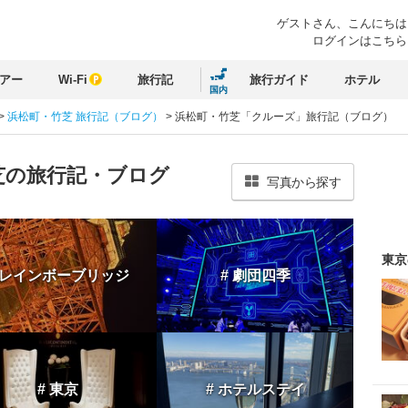
ゲストさん、
こんにちは
ログインはこちら
アー
Wi-Fi
旅行記
旅行ガイド
ホテル
国内
>
浜松町・竹芝 旅行記（ブログ）
>
浜松町・竹芝「クルーズ」旅行記（ブログ）
芝の旅行記・ブログ
写真から探す
東京
 レインボーブリッジ
# 劇団四季
# 東京
# ホテルステイ