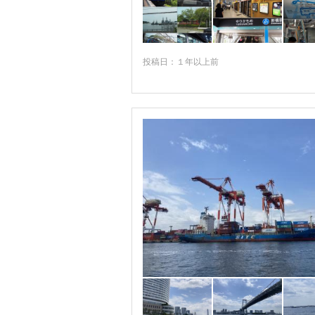
中野・杉並・世田谷
東京駅・大手町・日本橋
浅草・上野・東京スカイツリー
投稿日：１年以上前
新宿・高田馬場・四ツ谷
池袋・巣鴨・目白
東京タワー・品川・目黒
三田・田町・芝浦
白金
目黒
品川
浜松町・竹芝
大崎・五反田
六本木・赤坂