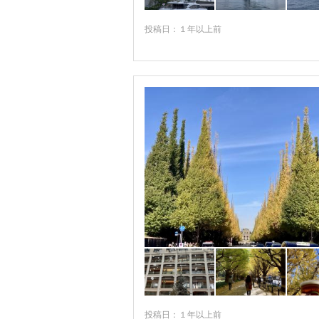
錦糸町・両国・亀戸
羽田・大森・蒲田
投稿日：１年以上前
吉祥寺・三鷹・府中・多摩
高尾・八王子・町田・立川
奥多摩・青梅・あきる野
伊豆諸島
小笠原諸島
投稿日：１年以上前