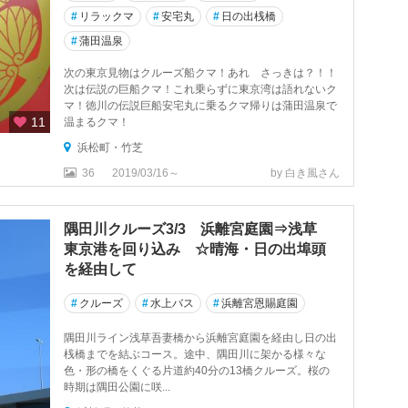
#
リラックマ
#
安宅丸
#
日の出桟橋
#
蒲田温泉
次の東京見物はクルーズ船クマ！あれ さっきは？！！
次は伝説の巨船クマ！これ乗らずに東京湾は語れないク
マ！徳川の伝説巨船安宅丸に乗るクマ帰りは蒲田温泉で
11
温まるクマ！
浜松町・竹芝
36
2019/03/16～
by 白き風さん
隅田川クルーズ3/3 浜離宮庭園⇒浅草
東京港を回り込み ☆晴海・日の出埠頭
を経由して
#
クルーズ
#
水上バス
#
浜離宮恩賜庭園
隅田川ライン浅草吾妻橋から浜離宮庭園を経由し日の出
桟橋までを結ぶコース。途中、隅田川に架かる様々な
色・形の橋をくぐる片道約40分の13橋クルーズ。桜の
時期は隅田公園に咲...