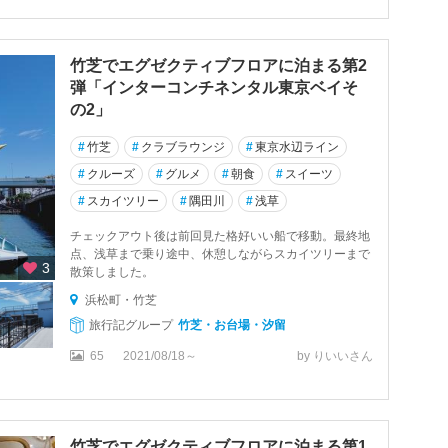
竹芝でエグゼクティブフロアに泊まる第2
弾「インターコンチネンタル東京ベイそ
の2」
#
竹芝
#
クラブラウンジ
#
東京水辺ライン
#
クルーズ
#
グルメ
#
朝食
#
スイーツ
#
スカイツリー
#
隅田川
#
浅草
チェックアウト後は前回見た格好いい船で移動。最終地
点、浅草まで乗り途中、休憩しながらスカイツリーまで
3
散策しました。
浜松町・竹芝
旅行記グループ
竹芝・お台場・汐留
65
2021/08/18～
by りいいさん
竹芝でエグゼクティブフロアに泊まる第1