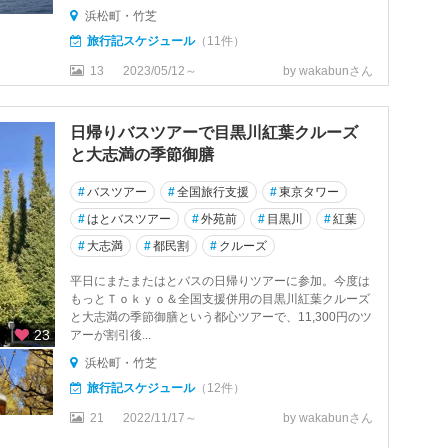
浜松町・竹芝
旅行記スケジュール
（11件）
13
2023/05/12～
by wakabunさん
日帰りバスツアーで目黒川紅葉クルーズ
と大志満の季節御膳
#
バスツアー
#
全国旅行支援
#
東京タワー
#
はとバスツアー
#
外苑前
#
目黒川
#
紅葉
#
大志満
#
都民割
#
クルーズ
平日にまたまたはとバスの日帰りツアーに参加。今度は
もっとＴｏｋｙｏ＆全国支援併用の目黒川紅葉クルーズ
と大志満の季節御膳という都心ツアーで、11,300円のツ
23
アーが割引後...
浜松町・竹芝
旅行記スケジュール
（12件）
21
2022/11/17～
by wakabunさん