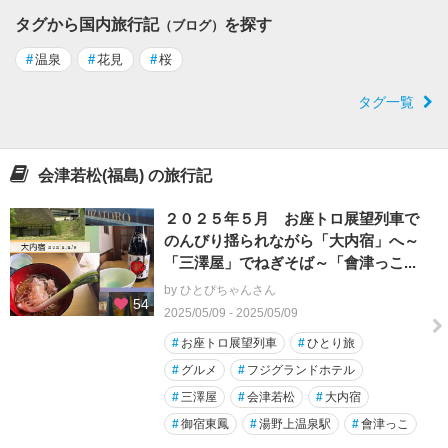
タグから国内旅行記
を探す
（ブログ）
#
温泉
#
花見
#
桜
タグ一覧
会津若松(福島) の旅行記
２０２５年５月 お座トロ展望列車で
のんびり揺られながら「大内宿」へ～
「三澤屋」でねぎそば～「會津っこ...
by ひとぴちゃんさん
54
2025/05/09 - 2025/05/09
#
お座トロ展望列車
#
ひとり旅
#
グルメ
#
フジグランドホテル
#
三澤屋
#
会津若松
#
大内宿
#
御宿東鳳
#
湯野上温泉駅
#
會津っこ