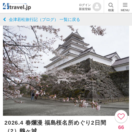
ログイン
新規登録
検索
MENU
会津若松旅行記（ブログ） 一覧に戻る
2026.4 春爛漫 福島桜名所めぐり2日間
66
（2）鶴ヶ城