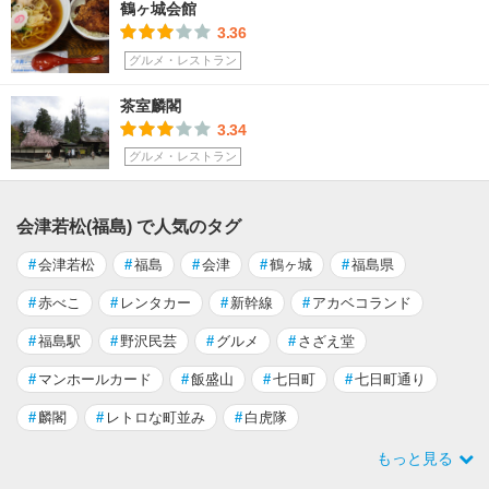
鶴ヶ城会館
3.36
グルメ・レストラン
茶室麟閣
3.34
グルメ・レストラン
会津若松(福島) で人気のタグ
#
会津若松
#
福島
#
会津
#
鶴ヶ城
#
福島県
#
赤べこ
#
レンタカー
#
新幹線
#
アカベコランド
#
福島駅
#
野沢民芸
#
グルメ
#
さざえ堂
#
マンホールカード
#
飯盛山
#
七日町
#
七日町通り
#
麟閣
#
レトロな町並み
#
白虎隊
もっと見る