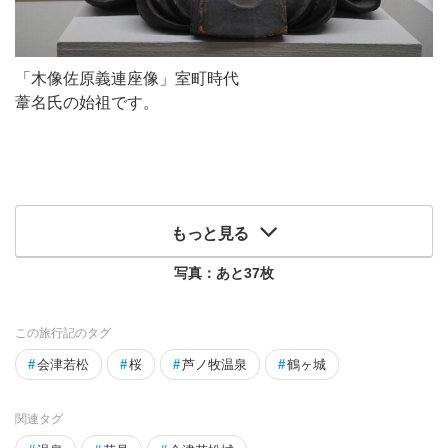
「木像佐原義連座像」室町時代
葦名氏の始祖です。
もっと見る
写真：あと
37
枚
この旅行記のタグ
#
会津若松
#
桜
#
芦ノ牧温泉
#
鶴ヶ城
関連タグ