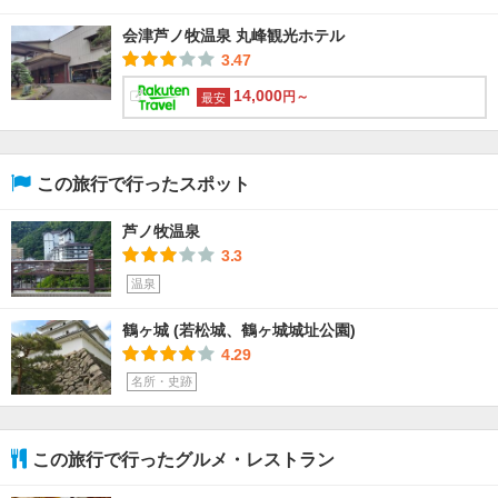
会津芦ノ牧温泉 丸峰観光ホテル
3.47
14,000
円～
最安
この旅行で行ったスポット
芦ノ牧温泉
3.3
温泉
鶴ヶ城 (若松城、鶴ヶ城城址公園)
4.29
名所・史跡
この旅行で行ったグルメ・レストラン