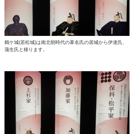
鶴ケ城(若松城)は南北朝時代の葦名氏の居城から伊達氏、
蒲生氏と移ります。