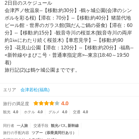
2日目のスケジュール
会津芦ノ牧温泉--【移動:約30分】-鶴ヶ城公園(会津のシン
ボルを彩る桜)【滞在：70分】--【移動:約40分】猪苗代地
ビール館・世界のガラス館(鶏だんご鍋の昼食)【滞在：60
分】--【移動:約15分】-観音寺川の桜並木(観音寺川の両岸
約1㎞にわたり続く桜並木)【車窓見学】--【移動:約90
分】-花見山公園【滞在：120分】--【移動:約20分】-福島--
<新幹線やまびこ号・普通車指定席>--東京(18:40～19:50
着)
旅行記(2)は鶴ケ城公園までです。
エリア
会津若松(福島)
4.0
旅行の満足度
観光
4.0
ホテル
4.0
グルメ
4.0
交通
4.0
同行者
一人旅
交通手段
観光バス
新幹線
旅行の手配内容
ツアー（添乗員同行あり）