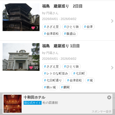
福島 建築巡り 2日目
by 円蔵さん
2026/04/01 - 2026/04/02
#
さざえ堂
#
ひとり旅
#
会津
7
#
会津若松
#
飯盛山
福島 建築巡り 1日目
by 円蔵さん
2026/04/01 - 2026/04/02
#
さざえ堂
#
ひとり旅
15
#
レトロな町並み
#
七日町
#
七日町通り
#
会津若松
#
城
#
鶴ヶ城
#
麟閣
十和田ホテル
杜の図書館
宿公式サイト
会津若松 の旅行記一覧
スポンサー提供