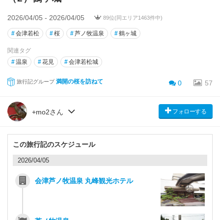
2026/04/05 - 2026/04/05
89位(同エリア1463件中)
#
会津若松
#
桜
#
芦ノ牧温泉
#
鶴ヶ城
関連タグ
#
温泉
#
花見
#
会津若松城
満開の桜を訪ねて
旅行記グループ
0
57
フォローする
+mo2さん
この旅行記のスケジュール
2026/04/05
会津芦ノ牧温泉 丸峰観光ホテル