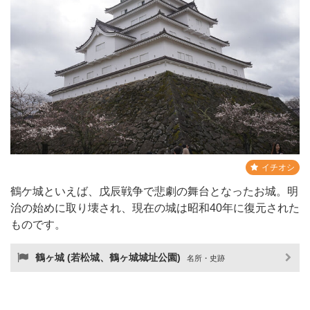
イチオシ
鶴ケ城といえば、戊辰戦争で悲劇の舞台となったお城。明
治の始めに取り壊され、現在の城は昭和40年に復元された
ものです。
鶴ヶ城 (若松城、鶴ヶ城城址公園)
名所・史跡