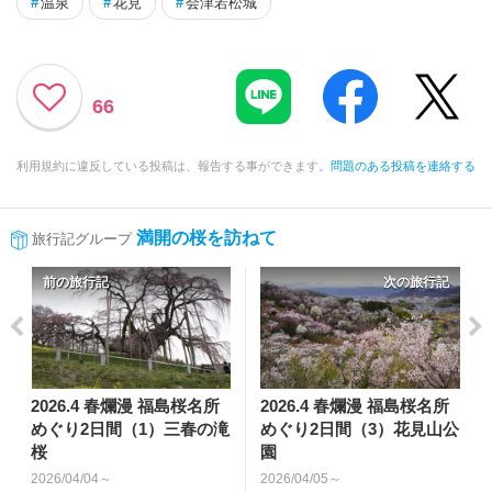
#
温泉
#
花見
#
会津若松城
66
利用規約に違反している投稿は、報告する事ができます。
問題のある投稿を連絡する
満開の桜を訪ねて
旅行記グループ
前の旅行記
次の旅行記
2026.4 春爛漫 福島桜名所
2026.4 春爛漫 福島桜名所
めぐり2日間（1）三春の滝
めぐり2日間（3）花見山公
桜
園
2026/04/04～
2026/04/05～