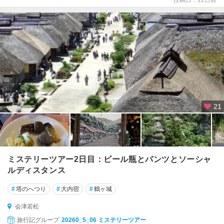
21
ミステリーツアー2日目：ビール瓶とパンツとソーシャ
ルディスタンス
#
塔のへつり
#
大内宿
#
鶴ヶ城
会津若松
旅行記グループ
20260_5_06 ミステリーツアー