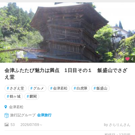
4
会津ふたたび魅力は満点 1日目その１ 飯盛山でさざ
え堂
#
さざえ堂
#
グルメ
#
会津若松
#
白虎隊
#
飯盛山
#
鶴ヶ城
#
麟閣
会津若松
旅行記グループ
会津旅行
53
2026/07/09～
by さらりんさん
投稿日：12日前