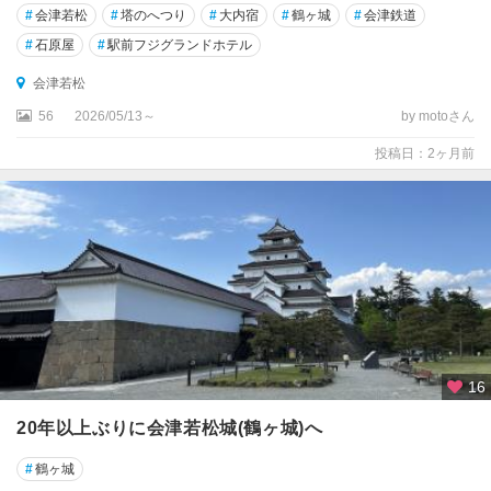
#
会津若松
#
塔のへつり
#
大内宿
#
鶴ヶ城
#
会津鉄道
#
石原屋
#
駅前フジグランドホテル
会津若松
56
2026/05/13～
by motoさん
投稿日：2ヶ月前
16
20年以上ぶりに会津若松城(鶴ヶ城)へ
#
鶴ヶ城