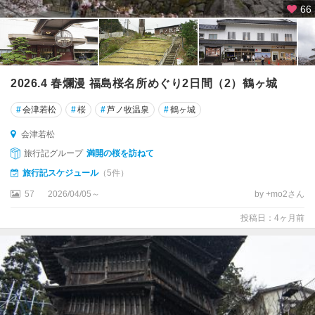
66
2026.4 春爛漫 福島桜名所めぐり2日間（2）鶴ヶ城
#
会津若松
#
桜
#
芦ノ牧温泉
#
鶴ヶ城
会津若松
旅行記グループ
満開の桜を訪ねて
旅行記スケジュール
（5件）
57
2026/04/05～
by +mo2さん
投稿日：4ヶ月前