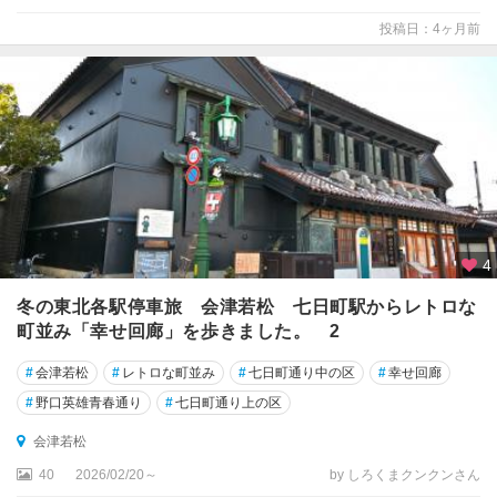
投稿日：4ヶ月前
4
冬の東北各駅停車旅 会津若松 七日町駅からレトロな
町並み「幸せ回廊」を歩きました。 2
#
会津若松
#
レトロな町並み
#
七日町通り中の区
#
幸せ回廊
#
野口英雄青春通り
#
七日町通り上の区
会津若松
40
2026/02/20～
by しろくまクンクンさん