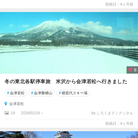
投稿日：4ヶ月前
8
冬の東北各駅停車旅 米沢から会津若松へ行きました
#
会津若松
#
会津磐梯山
#
猪苗代スキー場
会津若松
19
2026/02/18～
by しろくまクンクンさん
投稿日：4ヶ月前