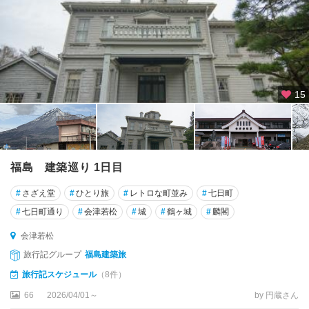
15
福島 建築巡り 1日目
#
さざえ堂
#
ひとり旅
#
レトロな町並み
#
七日町
#
七日町通り
#
会津若松
#
城
#
鶴ヶ城
#
麟閣
会津若松
旅行記グループ
福島建築旅
旅行記スケジュール
（8件）
66
2026/04/01～
by 円蔵さん