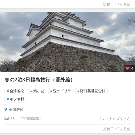
投稿日：4ヶ月前
4
春の2泊3日福島旅行（番外編）
#
会津若松
#
鶴ヶ城
#
森のゴリラ
#
野口英世記念館
#
キツネ村
会津若松
38
2026/03/20～
by コナミズキさん
投稿日：3ヶ月前