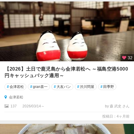
32
【2026】土日で鹿児島から会津若松へ ～福島空港5000
円キャッシュバック適用～
#
会津若松
#
gran喜一
#
大友パン
#
渋川問屋
#
田季野
会津若松
137
2026/03/14～
by 森 武史 さん
投稿日：4ヶ月前