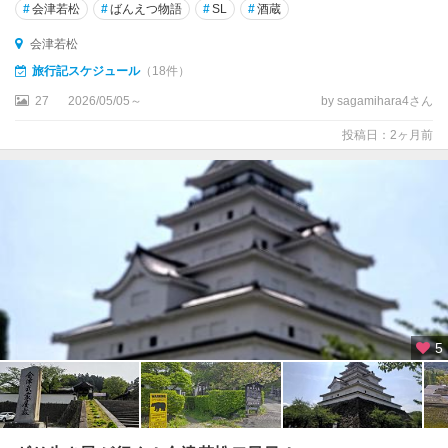
#
会津若松
#
ばんえつ物語
#
SL
#
酒蔵
会津若松
旅行記スケジュール
（18件）
27
2026/05/05～
by sagamihara4さん
投稿日：2ヶ月前
5