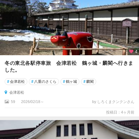
4
冬の東北各駅停車旅 会津若松 鶴ヶ城・麟閣へ行きま
した。
#
会津若松
#
八重のさくら
#
鶴ヶ城
#
麟閣
会津若松
59
2026/02/18～
by しろくまクンクンさん
投稿日：4ヶ月前