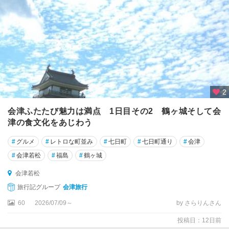
津
・
只
見
・
湯
野
上
2
郡
山
会津ふたたび魅力は満点 1日目その2 鶴ヶ城そして会
・
津の食文化をあじわう
白
河
#
グルメ
#
レトロな町並み
#
七日町
#
七日町通り
#
会津
#
会津若松
#
福島
#
鶴ヶ城
相
馬
会津若松
・
旅行記グループ
会津旅行
い
60
2026/07/09～
by さらりんさん
わ
き
投稿日：12日前