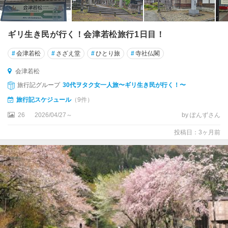
ギリ生き民が行く！会津若松旅行1日目！
#
会津若松
#
さざえ堂
#
ひとり旅
#
寺社仏閣
会津若松
旅行記グループ
30代ヲタク女一人旅〜ギリ生き民が行く！〜
旅行記スケジュール
（9件）
26
2026/04/27～
by ぽんずさん
投稿日：3ヶ月前