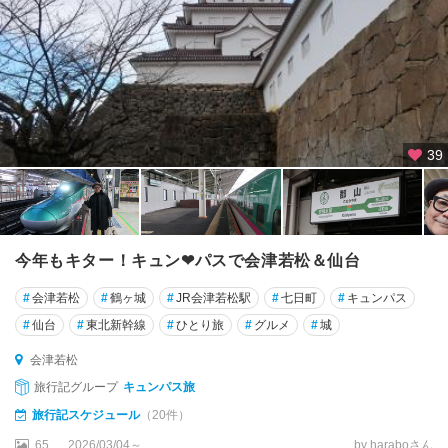
39
今年もキター！キュン❤パスで会津若松＆仙台
#
会津若松
#
鶴ヶ城
#
JR会津若松駅
#
七日町
#
キュンパス
#
仙台
#
東北新幹線
#
ひとり旅
#
グルメ
#
城
会津若松
旅行記グループ
キュンパス旅
旅行記スケジュール
（20件）
65
2026/03/04～
by haraboさん