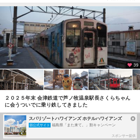
39
２０２５年末 会津鉄道で芦ノ牧温泉駅長さくらちゃん
に会うついでに乗り鉄してきました
#
さくら駅長
#
ねこ駅長
#
会津若松
#
会津鉄道
スパリゾートハワイアンズ ホテルハワイアンズ
福島県「また来て。」割キャンペーン
#
芦ノ牧温泉駅
#
鶴ヶ城
#
七日町通り
#
会津
宿公式サイト
スポンサー提供
会津若松