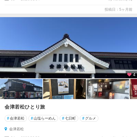
投稿日：5ヶ月前
4
会津若松ひとり旅
#
会津若松
#
山塩らーめん
#
七日町
#
グルメ
会津若松