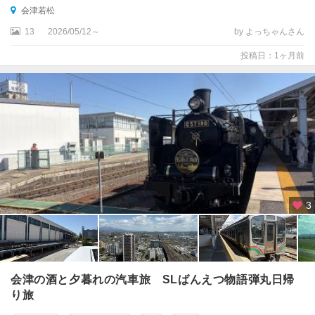
会津若松
13
2026/05/12～
by よっちゃんさん
投稿日：1ヶ月前
3
会津の酒と夕暮れの汽車旅 SLばんえつ物語弾丸日帰
り旅