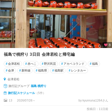
福
島
・
飯
坂
温
泉
土
8
湯
・
福島で桃狩り 3日目 会津若松と帰宅編
岳
・
#
会津若松
#
赤べこ
#
野沢民芸
#
アカベコランド
#
福島
二
#
会津
#
新幹線
#
福島県
#
福島駅
#
レンタカー
本
松
会津若松
旅行記グループ
福島 桃狩り
猪
旅行記スケジュール
（5件）
苗
代
13
2026/07/26～
by kyunruna1264さん
・
投稿日：11日前
磐