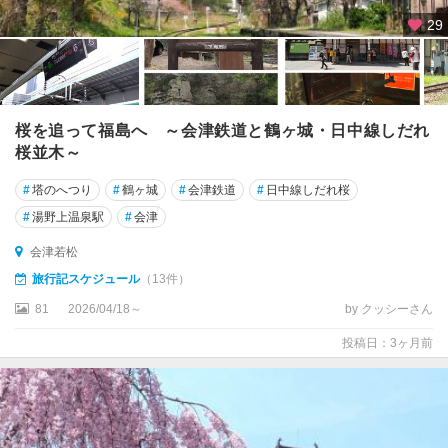
29
桜を追って福島へ ～会津鉄道と鶴ヶ城・日中線しだれ
桜並木～
#
塔のへつり
#
鶴ヶ城
#
会津鉄道
#
日中線しだれ桜
#
湯野上温泉駅
#
会津
会津若松
旅行記スケジュール
（13件）
81
2026/04/18～
by クッシーさん
投稿日：3ヶ月前