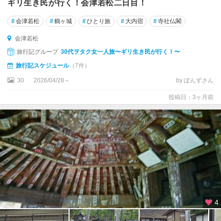
ギリ生き民が行く！会津若松二日目！
#
会津若松
#
鶴ヶ城
#
ひとり旅
#
大内宿
#
寺社仏閣
会津若松
旅行記グループ
30代ヲタク女一人旅〜ギリ生き民が行く！〜
旅行記スケジュール
（7件）
30
2026/04/28～
by ぽんずさん
投稿日：3ヶ月前
4