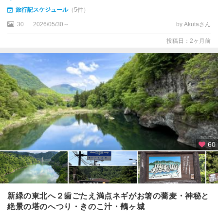
旅行記スケジュール
（5件）
30
2026/05/30～
by Akutaさん
投稿日：2ヶ月前
60
新緑の東北へ２歯ごたえ満点ネギがお箸の蕎麦・神秘と
絶景の塔のへつり・きのこ汁・鶴ヶ城