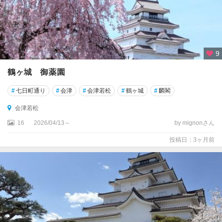
9
鶴ヶ城 御薬園
#
七日町通り
#
会津
#
会津若松
#
鶴ヶ城
#
麟閣
会津若松
16
2026/04/13～
by mignonさん
投稿日：3ヶ月前