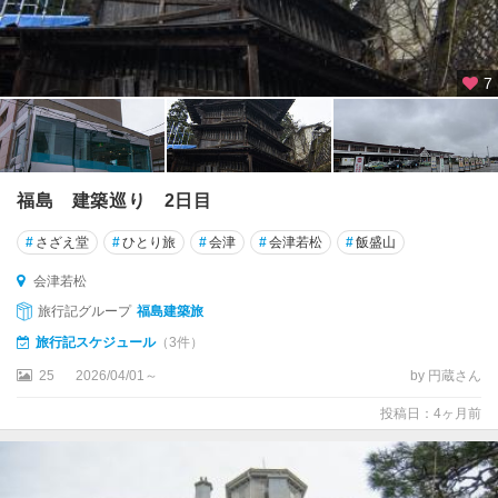
7
福島 建築巡り 2日目
#
さざえ堂
#
ひとり旅
#
会津
#
会津若松
#
飯盛山
会津若松
旅行記グループ
福島建築旅
旅行記スケジュール
（3件）
25
2026/04/01～
by 円蔵さん
投稿日：4ヶ月前