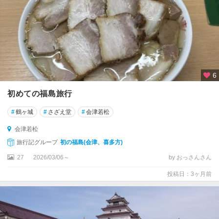
6
初めての福島旅行
#
鶴ヶ城
#
さざえ堂
#
会津若松
会津若松
旅行記グループ
初の福島(会津、喜多方)
27
2026/03/06～
by おっさんさん
投稿日：3ヶ月前