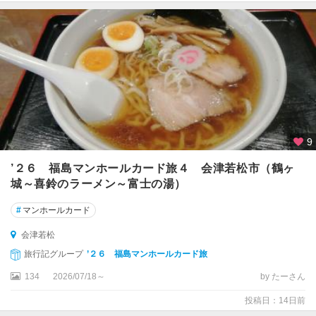
梯
熱
海
・
裏
磐
梯
会
9
津
・
’２６ 福島マンホールカード旅４ 会津若松市（鶴ヶ
喜
城～喜鈴のラーメン～富士の湯）
多
方
#
マンホールカード
・
東
会津若松
山
旅行記グループ
’２６ 福島マンホールカード旅
温
134
2026/07/18～
by たーさん
泉
投稿日：14日前
会