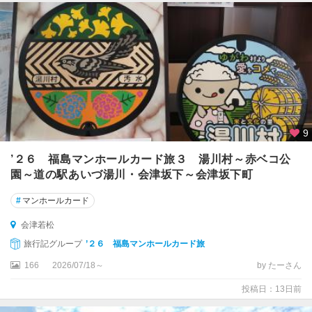
津
若
松
東
山
温
泉
9
喜
多
’２６ 福島マンホールカード旅３ 湯川村～赤ベコ公
方
園～道の駅あいづ湯川・会津坂下～会津坂下町
芦
#
マンホールカード
ノ
牧
会津若松
温
旅行記グループ
’２６ 福島マンホールカード旅
泉
166
2026/07/18～
by たーさん
奥
投稿日：13日前
会