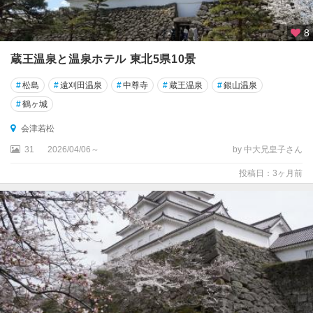
8
蔵王温泉と温泉ホテル 東北5県10景
#
松島
#
遠刈田温泉
#
中尊寺
#
蔵王温泉
#
銀山温泉
#
鶴ヶ城
会津若松
31
2026/04/06～
by 中大兄皇子さん
投稿日：3ヶ月前