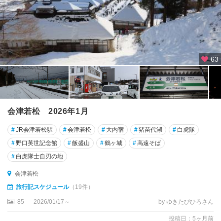
63
会津若松 2026年1月
#
JR会津若松駅
#
会津若松
#
大内宿
#
猪苗代湖
#
白虎隊
#
野口英世記念館
#
飯盛山
#
鶴ヶ城
#
高遠そば
#
白虎隊士自刃の地
会津若松
旅行記スケジュール
（19件）
85
2026/01/17～
by ゆきたびひろさん
投稿日：5ヶ月前