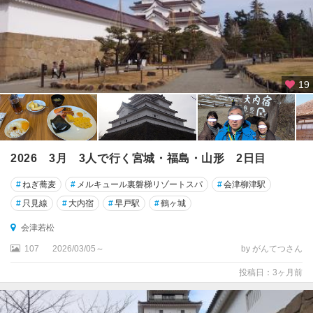
19
2026 3月 3人で行く宮城・福島・山形 2日目
#
ねぎ蕎麦
#
メルキュール裏磐梯リゾートスパ
#
会津柳津駅
#
只見線
#
大内宿
#
早戸駅
#
鶴ヶ城
会津若松
107
2026/03/05～
by がんてつさん
投稿日：3ヶ月前