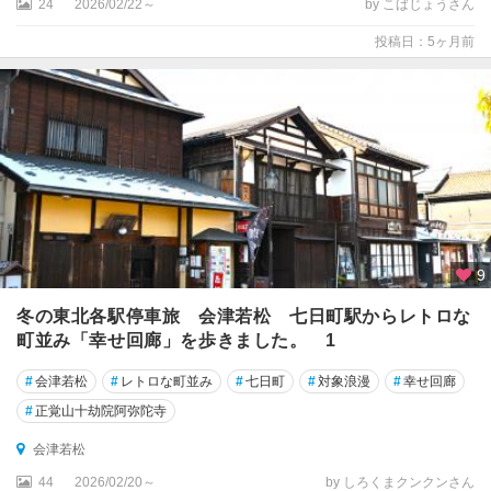
24
2026/02/22～
by こばじょうさん
投稿日：5ヶ月前
9
冬の東北各駅停車旅 会津若松 七日町駅からレトロな
町並み「幸せ回廊」を歩きました。 1
#
会津若松
#
レトロな町並み
#
七日町
#
対象浪漫
#
幸せ回廊
#
正覚山十劫院阿弥陀寺
会津若松
44
2026/02/20～
by しろくまクンクンさん