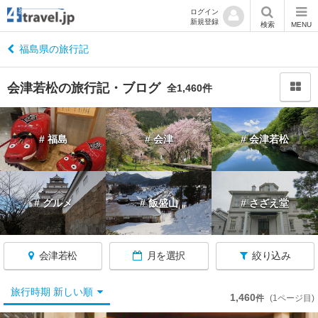
ログイン
新規登録
閉
検索
MENU
じ
る
福島県の旅行記
会津若松の旅行記・ブログ
全1,460件
福
# 福島
# 会津
# 会津若松
島
へ
戻
る
# グルメ
# 飯盛山
# さざえ堂
福
島
会津若松
月を選択
絞り込み
す
べ
て
旅行時期 新しい順
1,460
件
(1ページ目)