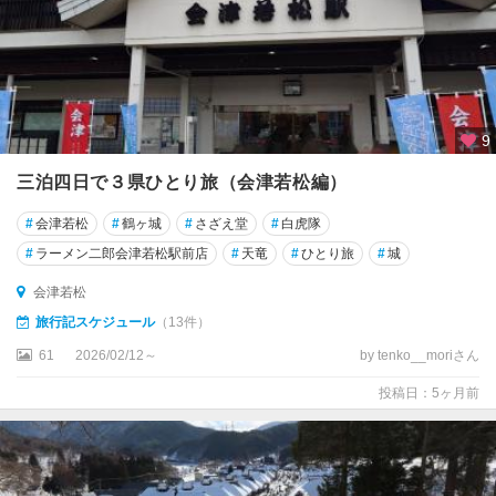
9
三泊四日で３県ひとり旅（会津若松編）
#
会津若松
#
鶴ヶ城
#
さざえ堂
#
白虎隊
#
ラーメン二郎会津若松駅前店
#
天竜
#
ひとり旅
#
城
会津若松
旅行記スケジュール
（13件）
61
2026/02/12～
by tenko__moriさん
投稿日：5ヶ月前