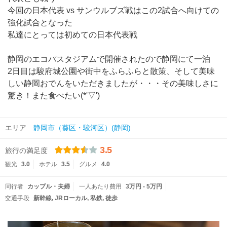
今回の日本代表 vs サンウルブズ戦はこの2試合へ向けての
強化試合となった
私達にとっては初めての日本代表戦
静岡のエコパスタジアムで開催されたので静岡にて一泊
2日目は駿府城公園や街中をふらふらと散策、そして美味
しい静岡おでんをいただきましたが・・・その美味しさに
驚き！また食べたい(*'▽')
エリア
静岡市（葵区・駿河区）(静岡)
3.5
旅行の満足度
観光
3.0
ホテル
3.5
グルメ
4.0
同行者
カップル・夫婦
一人あたり費用
3万円 - 5万円
交通手段
新幹線
JRローカル
私鉄
徒歩