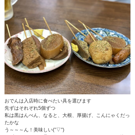
おでんは入店時に食べたい具を選びます
先ずはそれぞれ5個ずつ
私は黒はんぺん、なると、大根、厚揚げ、こんにゃくだっ
たかな
う～～～ん！美味しい(°▽°)