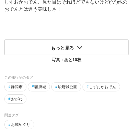
しずおかおでん、見た目はそれほどでもないけど(^.^)他の
おでんとは違う美味しさ！
もっと見る
写真：あと
10
枚
この旅行記のタグ
#
静岡市
#
駿府城
#
駿府城公園
#
しずおかおでん
#
おがわ
関連タグ
#
お城めぐり