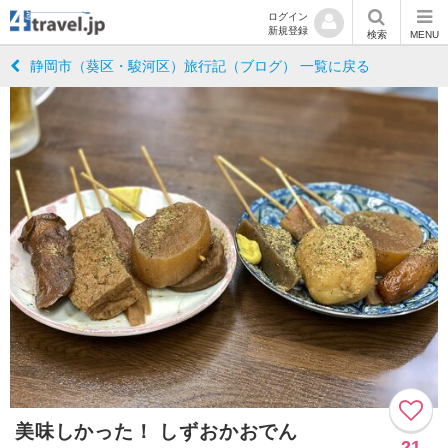
ログイン
新規登録
検索
MENU
静岡市（葵区・駿河区）旅行記（ブログ） 一覧に戻る
美味しかった！ しずおかおでん
21