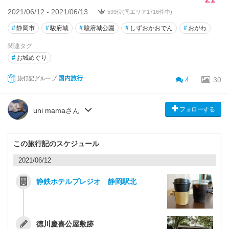
2021/06/12 - 2021/06/13
599位(同エリア1716件中)
#
静岡市
#
駿府城
#
駿府城公園
#
しずおかおでん
#
おがわ
関連タグ
#
お城めぐり
国内旅行
旅行記グループ
4
30
フォローする
uni mamaさん
この旅行記のスケジュール
2021/06/12
静鉄ホテルプレジオ 静岡駅北
徳川慶喜公屋敷跡