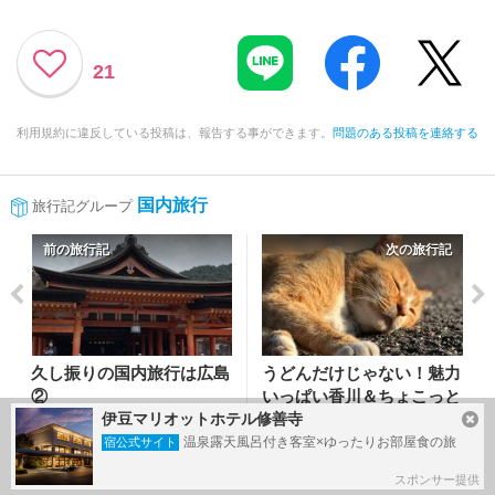
21
利用規約に違反している投稿は、報告する事ができます。
問題のある投稿を連絡する
国内旅行
旅行記グループ
前の旅行記
次の旅行記
久し振りの国内旅行は広島
うどんだけじゃない！魅力
②
いっぱい香川＆ちょこっと
伊豆マリオットホテル修善寺
徳島 (1)
2019/10/20～
温泉露天風呂付き客室×ゆったりお部屋食の旅
宿公式サイト
宮島・厳島神社
2021/10/23～
高松
スポンサー提供