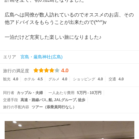
広島へは同僚が数人訪れているのでオススメのお店、その
他アドバイスをもらうことが出来たので(*^^)v
一泊だけど充実した楽しい旅になりました♪
エリア
宮島・厳島神社(広島)
4.0
旅行の満足度
観光
4.0
ホテル
4.5
グルメ
4.0
ショッピング
4.0
交通
4.0
同行者
カップル・夫婦
一人あたり費用
5万円 - 10万円
交通手段
高速・路線バス
船
JALグループ
徒歩
旅行の手配内容
ツアー（添乗員同行なし）