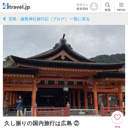
ログイン
新規登録
検索
MENU
宮島・厳島神社旅行記（ブログ） 一覧に戻る
久し振りの国内旅行は広島 ②
22