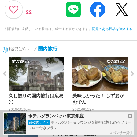
22
利用規約に違反している投稿は、報告する事ができます。
問題のある投稿を連絡する
国内旅行
旅行記グループ
前の旅行記
次の旅行記
久し振りの国内旅行は広島
美味しかった！ しずおか
①
おでん
2019/10/20～
2021/06/12～
広島市
静岡市（葵区・駿河区）
ホテルグランバッハ東京銀座
ホテルのバー＆ラウンジを気軽に愉しめるフリー
宿公式サイト
フロー付きプラン
スポンサー提供
1994年8月 石垣島 ～備忘録～