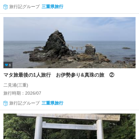
旅行記グループ
三重県旅行
8
マタ旅最後の1人旅行 お伊勢参り&真珠の旅 ②
二見浦(三重)
旅行時期：2026/07
旅行記グループ
三重県旅行