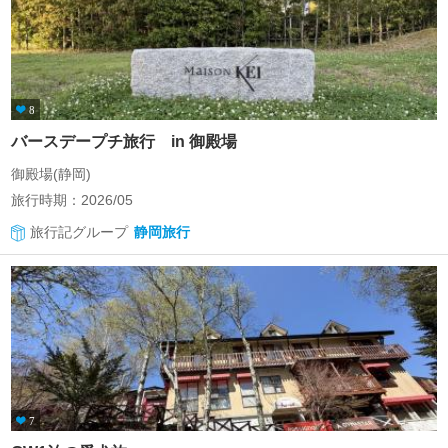
8
バースデープチ旅行 in 御殿場
御殿場(静岡)
旅行時期：2026/05
旅行記グループ
静岡旅行
7