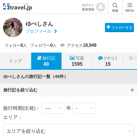
ログイン
新規登録
検索
MENU
ゆべしさん
フォローする
プロフィール
0
0
18,949
フォロー
人
フォロワー
人
アクセス
旅行記
写真
クチコミ
トップ
49
1595
15
ゆべしさんの旅行記一覧（49件）
旅行記を絞り込む
旅行時期(出発)：
年
エリア：