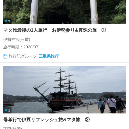
9
マタ旅最後の1人旅行 お伊勢参り&真珠の旅 ①
伊勢神宮(三重)
旅行時期：2026/07
旅行記グループ
三重県旅行
3
母孝行で伊豆リフレッシュ旅&マタ旅 ②