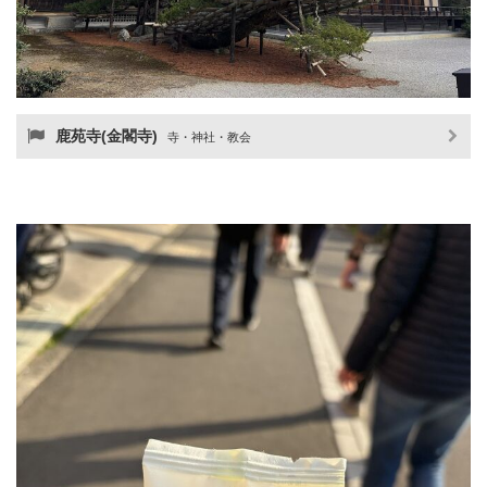
鹿苑寺(金閣寺)
寺・神社・教会