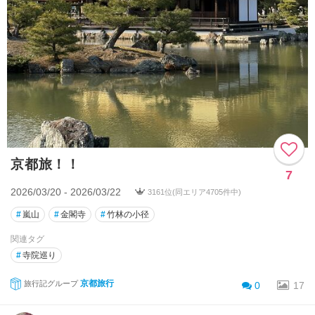
京都旅！！
7
2026/03/20 - 2026/03/22
3161位(同エリア4705件中)
#
嵐山
#
金閣寺
#
竹林の小径
関連タグ
#
寺院巡り
京都旅行
旅行記グループ
0
17