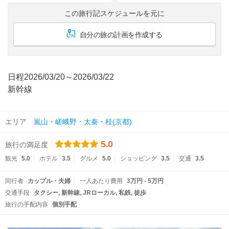
この旅行記スケジュールを元に
自分の旅の計画を作成する
日程2026/03/20～2026/03/22
新幹線
エリア
嵐山・嵯峨野・太秦・桂(京都)
5.0
旅行の満足度
観光
5.0
ホテル
3.5
グルメ
5.0
ショッピング
3.5
交通
3.5
同行者
カップル・夫婦
一人あたり費用
3万円 - 5万円
交通手段
タクシー
新幹線
JRローカル
私鉄
徒歩
旅行の手配内容
個別手配