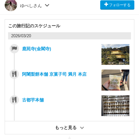
フォローする
ゆべしさん
この旅行記のスケジュール
2026/03/20
鹿苑寺(金閣寺)
阿闍梨餅本舗 京菓子司 満月 本店
古都芋本舗
もっと見る