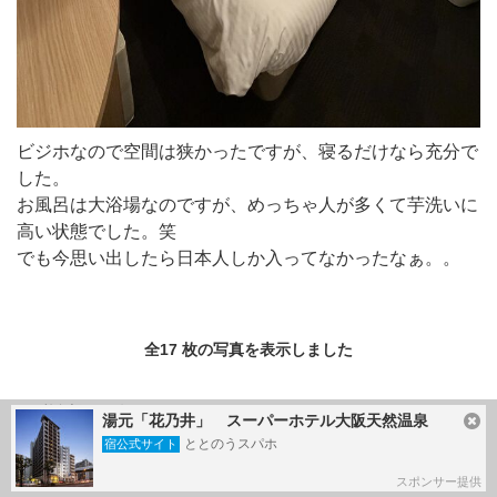
ビジホなので空間は狭かったですが、寝るだけなら充分で
した。
お風呂は大浴場なのですが、めっちゃ人が多くて芋洗いに
高い状態でした。笑
でも今思い出したら日本人しか入ってなかったなぁ。。
全17 枚の写真を表示しました
この旅行記のタグ
湯元「花乃井」 スーパーホテル大阪天然温泉
ととのうスパホ
宿公式サイト
#
嵐山
#
金閣寺
#
竹林の小径
スポンサー提供