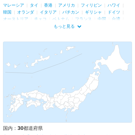
マレーシア
タイ
香港
アメリカ
フィリピン
ハワイ
韓国
オランダ
イタリア
バチカン
ギリシャ
ドイツ
オーストリア
チェコ
ベトナム
フランス
中国
台湾
シンガポール
イギリス
カンボジア
スイス
もっと見る
30
国内：
都道府県