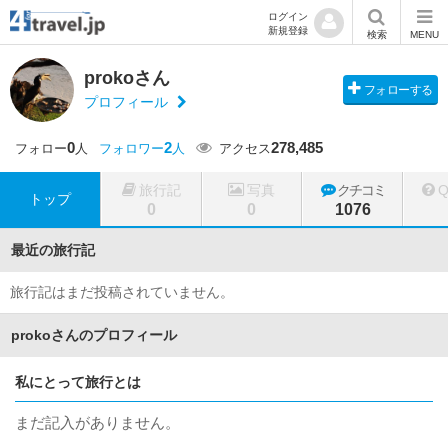
ログイン
新規登録
検索
MENU
prokoさん
フォローする
プロフィール
0
2
278,485
フォロー
人
フォロワー
人
アクセス
旅行記
写真
クチコミ
トップ
0
0
1076
最近の旅行記
旅行記はまだ投稿されていません。
prokoさんのプロフィール
私にとって旅行とは
まだ記入がありません。