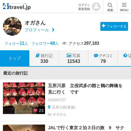
ログイン
新規登録
検索
MENU
オガさん
フォローする
プロフィール
11
68
297,183
フォロー
人
フォロワー
人
アクセス
旅行記
写真
クチコミ
トップ
330
11543
79
最近の旅行記
五所川原 立佞武多の館と鶴の舞橋を
見に行く です
2026/07/27
五所川原(青森)
23
by オガさん
JALで行く東京２泊３日の旅 9 サク