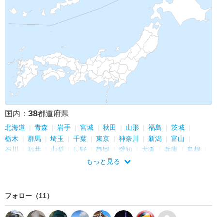
38
国内：
都道府県
北海道
青森
岩手
宮城
秋田
山形
福島
茨城
栃木
群馬
埼玉
千葉
東京
神奈川
新潟
富山
石川
福井
山梨
長野
静岡
愛知
大阪
兵庫
島根
岡山
広島
山口
徳島
愛媛
高知
福岡
佐賀
長崎
もっと見る
熊本
宮崎
鹿児島
沖縄
フォロー（11）