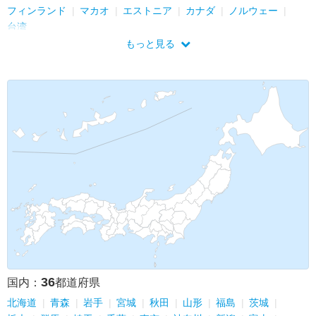
フィンランド
マカオ
エストニア
カナダ
ノルウェー
台湾
もっと見る
36
国内：
都道府県
北海道
青森
岩手
宮城
秋田
山形
福島
茨城