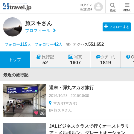
ログイン
新規登録
検索
MENU
旅スキさん
フォローする
プロフィール
115
42
551,652
フォロー
人
フォロワー
人
アクセス
旅行記
写真
クチコミ
トップ
52
1607
1819
最近の旅行記
週末・弾丸マカオ旅行
2016/10/28 - 2016/10/30
マカオ(マカオ)
by 旅スキさん
28
JALビジネスクラスで行くオーストラリ
ア・メルボルン。グレートオーシャン