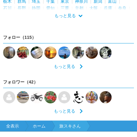
栃木
群馬
埼玉
千葉
東京
神奈川
新潟
富山
石川
長野
静岡
愛知
三重
京都
大阪
兵庫
奈良
和歌山
鳥取
島根
広島
山口
徳島
香川
福岡
もっと見る
長崎
鹿児島
沖縄
フォロー（115）
もっと見る
フォロワー（42）
もっと見る
全表示
ホーム
旅スキさん