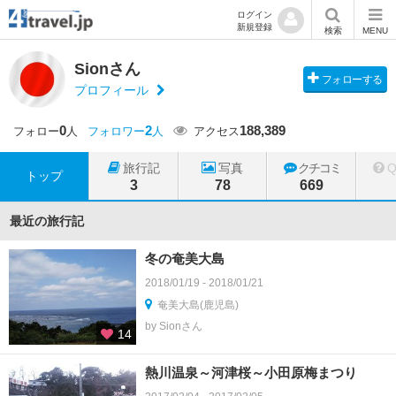
ログイン
新規登録
検索
MENU
Sionさん
フォローする
プロフィール
0
2
188,389
フォロー
人
フォロワー
人
アクセス
旅行記
写真
クチコミ
トップ
3
78
669
最近の旅行記
冬の奄美大島
2018/01/19 - 2018/01/21
奄美大島(鹿児島)
by Sionさん
14
熱川温泉～河津桜～小田原梅まつり