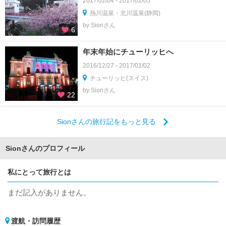
2017/02/04 - 2017/02/05
熱川温泉・北川温泉(静岡)
by Sionさん
6
年末年始にチューリッヒへ
2016/12/27 - 2017/01/02
チューリッヒ(スイス)
by Sionさん
22
Sionさんの旅行記をもっと見る
Sionさんのプロフィール
私にとって旅行とは
まだ記入がありません。
渡航・訪問履歴