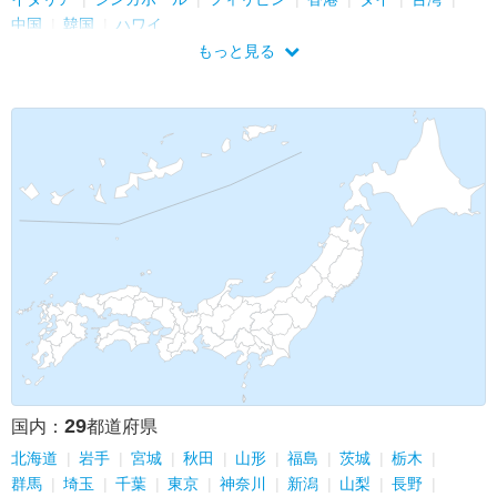
中国
韓国
ハワイ
もっと見る
29
国内：
都道府県
北海道
岩手
宮城
秋田
山形
福島
茨城
栃木
群馬
埼玉
千葉
東京
神奈川
新潟
山梨
長野