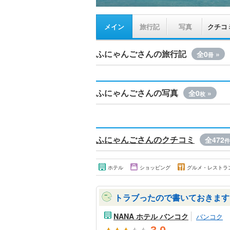
メイン
旅行記
写真
クチコ
ふにゃんごさんの旅行記
全0
»
冊
ふにゃんごさんの写真
全0
»
枚
ふにゃんごさんのクチコミ
全472
件
ホテル
ショッピング
グルメ・レストラ
トラブったので書いておきます･
NANA ホテル バンコク
バンコク