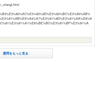
om_changi.html
%E3%83%B3%E3%82%AC%E3%83%9D%E3%83%BC%E3%83%AB%
%E3%81%AB%E5%A4%A7%E3%81%8D%E3%81%AA%E8%8
8C%81%E3%81%A1%E8%BE%BC%E3%81%BF%E3%81%A
質問をもっと見る