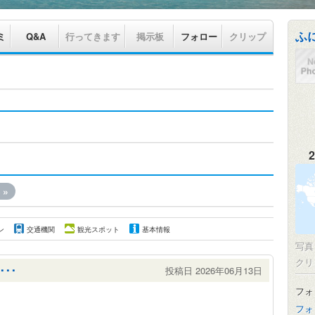
ふ
ミ
Q&A
行ってきます
掲示板
フォロー
クリップ
2
»
ン
交通機関
観光スポット
基本情報
写
クリ
･･
投稿日 2026年06月13日
フォ
フォ