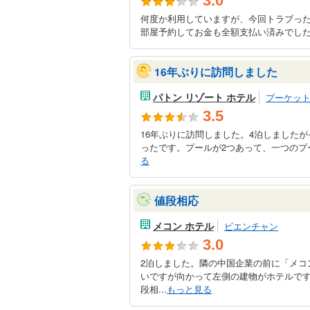
3.0
何度か利用していますが、今回トラブった
部屋予約してお金も全額支払い済みでした。
16年ぶりに訪問しました
パトン リゾート ホテル
プーケッ
3.5
16年ぶりに訪問しました。4泊しましたが
ったです。プールが2つあって、一つのプール横
る
値段相応
メコン ホテル
ビエンチャン
3.0
2泊しました。隣の中国企業の前に「メコ
いですが向かって左側の建物がホテルで
段相...
もっと見る