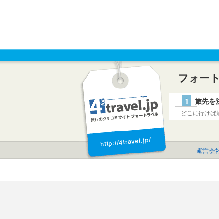
フォー
1
旅先を
どこに行けば
運営会