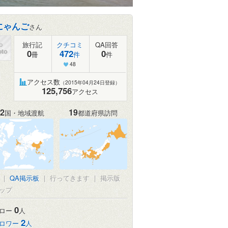
にゃんご
さん
旅行記
クチコミ
QA回答
0
472
0
冊
件
件
48
アクセス数
（2015年04月24日登録）
125,756
アクセス
2
19
国・地域渡航
都道府県訪問
真
|
QA掲示板
|
行ってきます
|
掲示版
ップ
0
ロー
人
2
ロワー
人