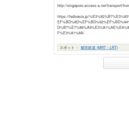
http://singapore.access-a.net/transport/fr
https://helloasia.jp/%E3%82%B7
EF%BD%8D%EF%BD%92%EF%BD%94
D%B7%E7%89%A9%E3%81%AE%E6%
F%E3%81%8A/
スポット ：
都市鉄道 (MRT・LRT)