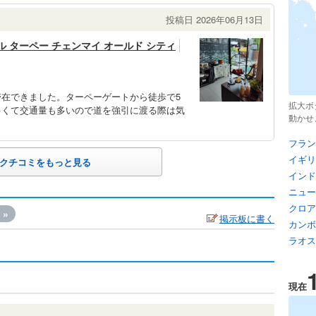
投稿日 2026年06月13日
ル ターペー チェンマイ オールド シティ
在できました。ターペーゲートから徒歩で5
拡大ボ
多くて交通量も多いので道を強引に渡る際は気
動かせ
フラン
イギリ
クチコミをもっと見る
インド
ニュー
クロア
»
掲示板に書く
カンボ
ラオス
現在