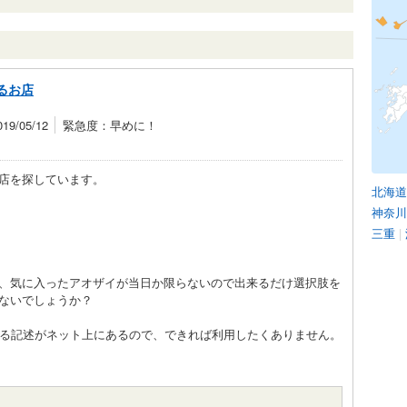
るお店
9/05/12
緊急度：早めに！
店を探しています。
北海道
神奈川
三重
|
、気に入ったアオザイが当日か限らないので出来るだけ選択肢を
ないでしょうか？
手にぼったくる記述がネット上にあるので、できれば利用したくありません。