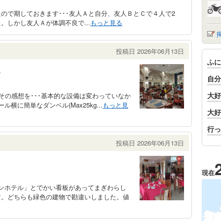
ので期しておきます･･･友人Ａと自分、友人ＢとＣで４人で2
しかし友人Ａが体調不良で...
もっと見る
投稿日 2026年06月13日
ふに
ト
自分
大好
その感想を･･･基本的な設備は変わっていなか
に簡単なダンベル(Max25kg...
もっと見
大好
行っ
投稿日 2026年06月13日
現在
ンホテル」とでかい看板があってまぎわらし
す。どちらも緑色の建物で勘違いしました。値