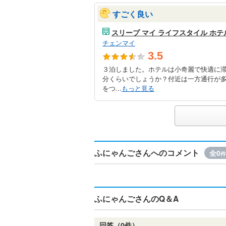
すごく良い
スリープ マイ ライフスタイル ホテ
チェンマイ
3.5
３泊しました。ホテルは小奇麗で快適に滞
分くらいでしょうか？付近は一方通行が
をつ...
もっと見る
ふにゃんごさんへのコメント
全0
件
ふにゃんごさんのQ＆A
回答（0件）