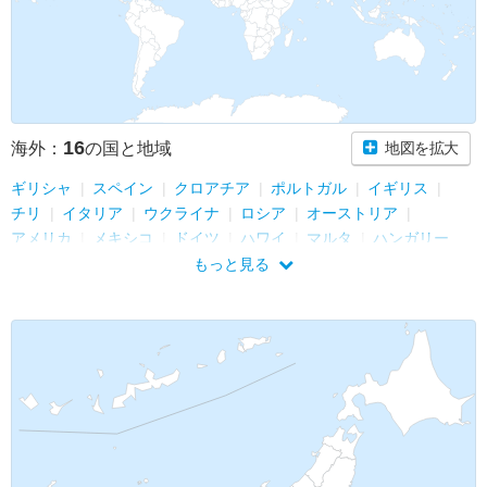
16
海外：
の国と地域
地図を拡大
ギリシャ
スペイン
クロアチア
ポルトガル
イギリス
チリ
イタリア
ウクライナ
ロシア
オーストリア
アメリカ
メキシコ
ドイツ
ハワイ
マルタ
ハンガリー
もっと見る