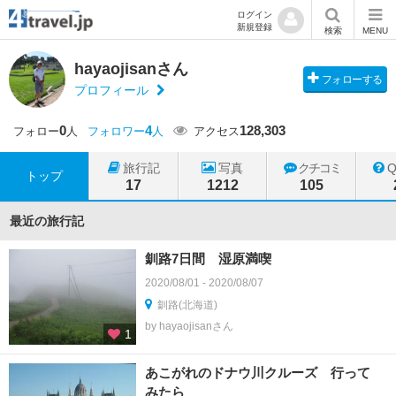
ログイン
新規登録
検索
MENU
hayaojisanさん
フォローする
プロフィール
0
4
128,303
フォロー
人
フォロワー
人
アクセス
旅行記
写真
クチコミ
トップ
17
1212
105
最近の旅行記
釧路7日間 湿原満喫
2020/08/01 - 2020/08/07
釧路(北海道)
by hayaojisanさん
1
あこがれのドナウ川クルーズ 行って
みたら