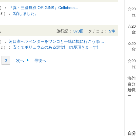
記）：
『真・三國無双 ORIGINS』Collabora...
☆2
コミ）：
2泊しました。
台湾
☆2
ん
旅行記：
373冊
クチコミ：
5件
台湾
記）：
河口湖へラベンダーをワンコと一緒に観に行こう!(≧...
☆2
コミ）：
安くてボリュウムのある定食! 肉厚頂きまーす!
台湾
2
次へ
最後へ
☆2
台湾
海外
自分
超特
ー
自分