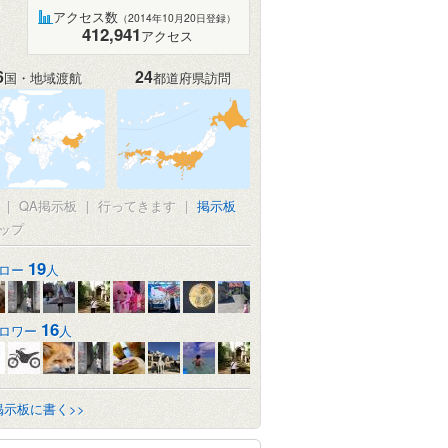
アクセス数
（2014年10月20日登録）
412,941
アクセス
6
24
国・地域渡航
都道府県訪問
|
QA掲示板
|
行ってきます
|
掲示板
ップ
19
ロー
人
16
ロワー
人
掲示板に書く>>