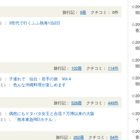
☆2
旅行記：
9冊
クチコミ： 0件
韓国
記）：
3世代で行くふふ熱海1泊2日
☆2
香港
☆2
韓国
☆2
韓国
旅行記：
102冊
クチコミ：
114件
☆2
記）：
子連れで 仙台・岩手の旅 Vol.4
韓国
コミ）：
色んな沖縄料理が楽しめます
☆2
韓国
旅行記：
528冊
クチコミ：
449件
記）：
偶然にもドタバタ女王と合流？万博以来の大阪
☆2
コミ）：
「熊本東急REIホテル 」
イタ
☆2
香港
旅行記：
262冊
クチコミ：
64件