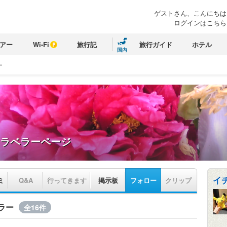
ゲストさん、こんにちは
ログインはこちら
アー
Wi-Fi
旅行記
旅行ガイド
ホテル
国内
ー
ラベラーページ
イ
ミ
Q&A
行ってきます
掲示板
フォロー
クリップ
ラー
全16件