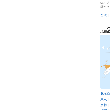
拡大ボ
動かせ
台湾
|
現在
北海道
東京
|
京都
|