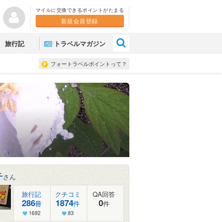
マイルに交換できるポイントがたまる
新規会員登録
×
旅行記
トラベルマガジン
フォートラベルポイントって？
チ
さん
旅行記
クチコミ
QA回答
286
1874
0
冊
件
件
1692
83