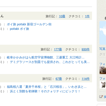
さん
旅行記：
10冊
クチコミ：
1件
記）：
ポイ旅 poitabi 新宿ゴールデン街
コミ）：
poitabi ポイ旅
写真
旅行記：
177冊
クチコミ：
930件
クリ
記）：
岐阜かかみがはら航空宇宙博物館、三菱重工 大江時計...
コミ）：
デミグラソースが別皿でも提供され、これがとっても美...
フォ
フォ
旅行記：
67冊
クチコミ：
114件
記）：
福島桜八選「夏井千本桜」と「石川桜谷」。いわき浜と...
コミ）：
浜とく別館を初体験！そのクォリティにビックリ！