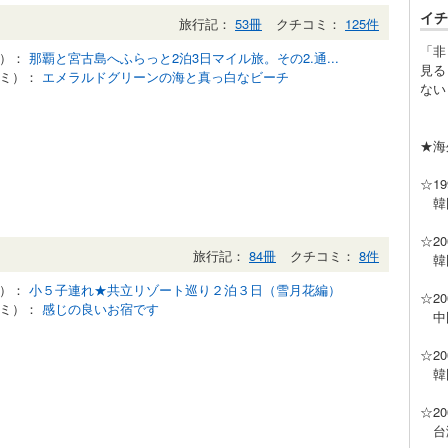
イチ
旅行記：
53冊
クチコミ：
125件
「非
記）：
那覇と宮古島へふらっと2泊3日マイル旅。その2.通...
見る
コミ）：
エメラルドグリーンの海と真っ白なビーチ
ない
★海
☆1
韓国
☆2
旅行記：
84冊
クチコミ：
8件
韓国
記）：
小５子連れ★共立リゾート巡り２泊３日（雪月花編）
☆2
コミ）：
感じの良いお宿です
中国
☆2
韓国
☆2
台湾