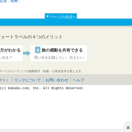
佐賀
|
長崎
|
ページの先頭へ
フォートラベルの４つのメリット
方がわかる
4
旅の感動を共有できる
しめる？
思い出を記録したい、伝えたい
すべてのコンテンツの無断複写・転載・公衆送信等を禁じます。
ウト）
リンクについて
お問い合わせ
ヘルプ
(c) Kakaku.com, Inc. All Rights Reserved.
×