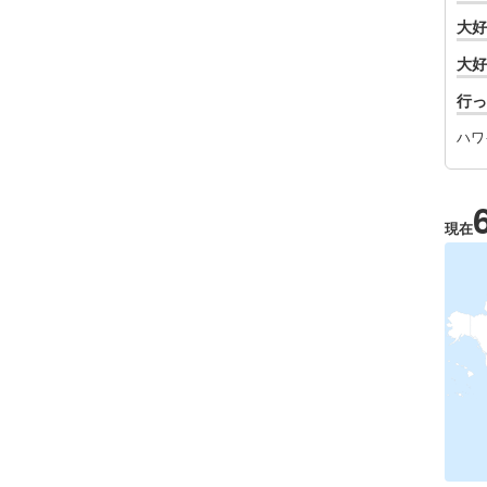
大好
大好
行っ
ハワ
現在