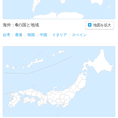
6
海外：
の国と地域
地図を拡大
台湾
香港
韓国
中国
イタリア
スペイン