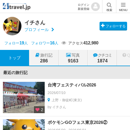
ログイン
新規登録
検索
MENU
イチさん
フォローする
プロフィール
19
16
412,980
フォロー
人
フォロワー
人
アクセス
旅行記
写真
クチコミ
トップ
286
9163
1874
最近の旅行記
台湾フェスティバル2026
2026/07/10
上野・御徒町(東京)
by イチさん
2
ポケモンGOフェス東京2026②