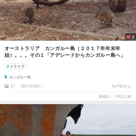
周
辺
グ
リ
ー
4
ン
オーストラリア カンガルー島（２０１７年年末年
島
始）。。。その１「アデレードからカンガルー島へ」
グ
#
ドライブ
レ
ー
カンガルー島
ト
27
2017/12/26～
by F&Sさん
オ
ー
投稿日：１年以上前
シ
ャ
ン
ロ
ー
ド