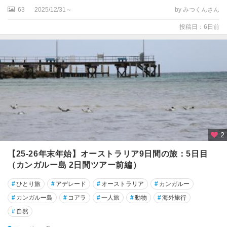
ト
63
2025/12/31～
by みつくんさん
バ
投稿日：6日前
リ
ア
リ
ー
フ
周
辺
★
ケ
2
ア
ン
【25-26年末年始】オーストラリア9日間の旅：5日目
ズ
（カンガルー島 2日間ツアー前編）
★
#
ひとり旅
#
アデレード
#
オーストラリア
#
カンガルー
ゴ
#
カンガルー島
#
コアラ
#
一人旅
#
動物
#
海外旅行
ー
ル
#
自然
ド