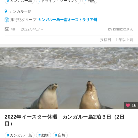
#
カンガルー島
#
ドライブ・ツーリング
#
自然
ン
カンガルー島
★
旅行記グループ
カンガルー島ー南オーストラリア州
ポ
ー
48
2022/04/17～
by kirinbxxさん
ト
投稿日：１年以上前
ダ
グ
ラ
ス
★
メ
ル
ボ
ル
ン
16
2022年イースター休暇 カンガルー島2泊３日（2日
ア
目）
サ
ー
#
カンガルー島
#
動物
#
自然
ト