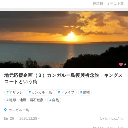
投稿日：１年以上前
ー
ス
ト
ラ
リ
ア
首
都
特
別
6
地
域
地元応援企画（３）カンガルー島復興祈念旅 キングス
コートという街
カ
ウ
#
アザラシ
#
カンガルー島
#
ドライブ
#
動物
ラ
#
地形・地層・岩石観察
#
自然
カ
カンガルー島
カ
26
2020/12/28～
by kirinbxxさん
ド
ゥ