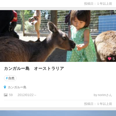
投稿日：１年以上前
ン
テ
ン
ズ
周
辺
ブ
ル
ー
5
ム
カンガルー島 オーストラリア
ヘ
ロ
#
自然
ン
島
カンガルー島
59
2012/01/22～
by norimさん
ベ
ン
投稿日：１年以上前
デ
ィ