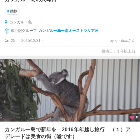
ッ
ト
#
動物
バ
カンガルー島
ロ
旅行記グループ
カンガルー島ー南オーストラリア州
ッ
25
2015/12/31～
by kirinbxxさん
サ
バ
投稿日：１年以上前
レ
ー
バ
ン
ダ
バ
ー
グ
5
ヒ
ン
カンガルー島で新年を 2016年年越し旅行 （１）ア
チ
デレードは美食の街（嘘です）
ン