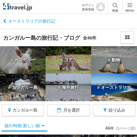
ログイン
新規登録
閉
検索
MENU
じ
る
オーストラリアの旅行記
カンガルー島の旅行記・ブログ
全46件
オ
# カンガルー
# コアラ
# 動物
ー
ス
ト
ラ
# カンガルー島
# 海外旅行
# オーストラリア
リ
ア
へ
戻
カンガルー島
月を選択
絞り込み
る
旅行時期 新しい順
46
件
(1ページ目)