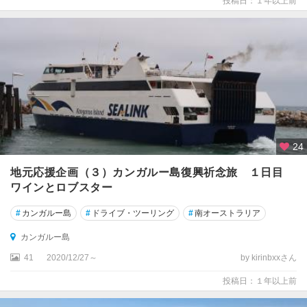
投稿日：１年以上前
国
立
公
園
周
辺
カ
ン
ガ
24
ル
ー
地元応援企画（３）カンガルー島復興祈念旅 １日目
島
ワインとロブスター
キ
#
カンガルー島
#
ドライブ・ツーリング
#
南オーストラリア
ャ
カンガルー島
サ
リ
41
2020/12/27～
by kirinbxxさん
ン
投稿日：１年以上前
キ