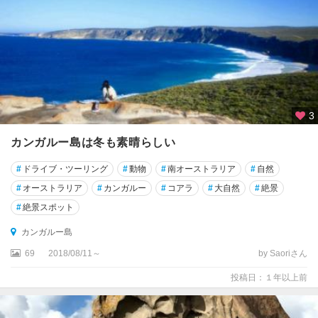
ン
ズ
ラ
ン
ド
州
3
ク
ッ
カンガルー島は冬も素晴らしい
ク
タ
#
ドライブ・ツーリング
#
動物
#
南オーストラリア
#
自然
ウ
#
オーストラリア
#
カンガルー
#
コアラ
#
大自然
#
絶景
ン
#
絶景スポット
ク
カンガルー島
レ
イ
69
2018/08/11～
by Saoriさん
ド
投稿日：１年以上前
ル
・
マ