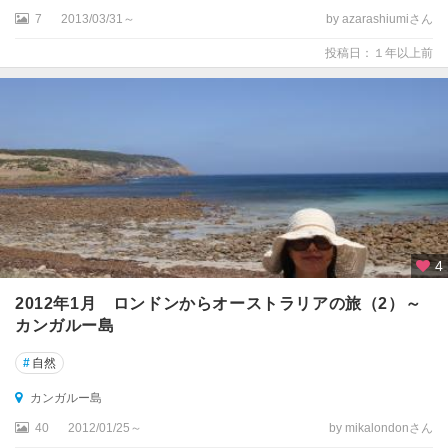
レ
7
2013/03/31～
by azarashiumiさん
シ
ネ
投稿日：１年以上前
国
立
公
園
周
辺
フ
レ
ー
4
ザ
ー
2012年1月 ロンドンからオーストラリアの旅（2）～
島
カンガルー島
ブ
#
自然
ル
カンガルー島
ー
マ
40
2012/01/25～
by mikalondonさん
ウ