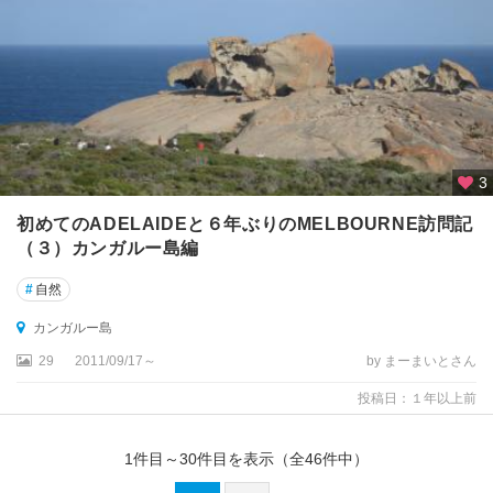
ゴ
ホ
バ
ー
ト
ホ
3
リ
デ
初めてのADELAIDEと６年ぶりのMELBOURNE訪問記
ー
（３）カンガルー島編
コ
#
自然
ー
ス
カンガルー島
ト
周
29
2011/09/17～
by まーまいとさん
辺
投稿日：１年以上前
マ
ウ
1
件目～
30
件目を表示（全
46
件中）
ン