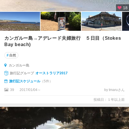
ー
18
ウ
ィ
マ
ウ
ン
カンガルー島→アデレード夫婦旅行 ５日目（Stokes
テ
Bay beach)
ン
ズ
#
自然
周
辺
カンガルー島
旅行記グループ
オーストラリア2017
セ
旅行記スケジュール
（5件）
ン
ト
39
2017/01/04～
by tmaruさん
ラ
投稿日：１年以上前
ル
コ
ー
ス
ト