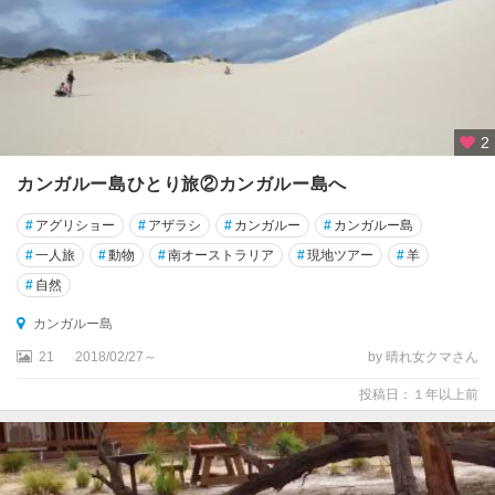
ト
ー
ン
グ
ラ
2
フ
カンガルー島ひとり旅②カンガルー島へ
ト
ン
#
アグリショー
#
アザラシ
#
カンガルー
#
カンガルー島
グ
#
一人旅
#
動物
#
南オーストラリア
#
現地ツアー
#
羊
ラ
#
自然
ン
ピ
カンガルー島
ア
21
2018/02/27～
by 晴れ女クマさん
ン
ズ
投稿日：１年以上前
国
立
公
園