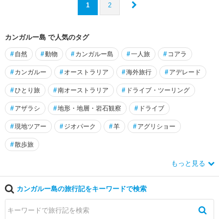
ト
1
2
ガ
ン
ビ
カンガルー島 で人気のタグ
ア
#
自然
#
動物
#
カンガルー島
#
一人旅
#
コアラ
マ
#
カンガルー
#
オーストラリア
#
海外旅行
#
アデレード
グ
ネ
#
ひとり旅
#
南オーストラリア
#
ドライブ・ツーリング
テ
ィ
#
アザラシ
#
地形・地層・岩石観察
#
ドライブ
ッ
ク
#
現地ツアー
#
ジオパーク
#
羊
#
アグリショー
島
#
散歩旅
マ
もっと見る
ッ
カ
イ
カンガルー島の旅行記をキーワードで検索
マ
リ