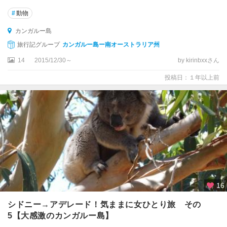
ブ
#
動物
ル
ッ
カンガルー島
ク
旅行記グループ
カンガルー島ー南オーストラリア州
島
14
2015/12/30～
by kirinbxxさん
ビ
投稿日：１年以上前
ク
ト
リ
ア
ン
ア
ル
プ
ス
周
16
辺
シドニー→アデレード！気ままに女ひとり旅 その
ビ
5【大感激のカンガルー島】
ク