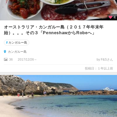
ス
コ
ー
4
ス
オーストラリア・カンガルー島（２０１７年年末年
ト
周
始）。。。その３「PenneshawからRobeへ」
辺
#
カンガルー島
サ
カンガルー島
ン
36
2017/12/26～
by F&Sさん
シ
ャ
投稿日：１年以上前
イ
ン
コ
ー
ス
ト
ス
ノ