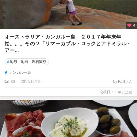
周
辺
グ
4
レ
ー
オーストラリア・カンガルー島 ２０１７年年末年
ト
始。。。その２「リマーカブル・ロックとアドミラル・
ケ
アー...
ッ
ペ
#
地形・地層・岩石観察
ル
島
カンガルー島
30
2017/12/26～
by F&Sさん
コ
ー
投稿日：１年以上前
ル
ス
ベ
イ
サ
ウ