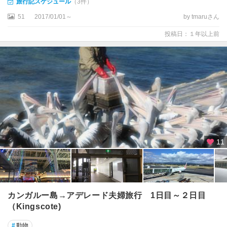
旅行記スケジュール
（3件）
ン
ポ
51
2017/01/01～
by tmaruさん
ー
投稿日：１年以上前
ト
ニ
ト
ミ
ル
ク
国
立
公
11
園
周
辺
ニ
カンガルー島→アデレード夫婦旅行 1日目～２日目
ュ
（Kingscote)
ー
キ
#
動物