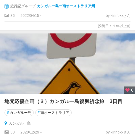
旅行記グループ
カンガルー島ー南オーストラリア州
ア
36
2022/04/15～
by kirinbxxさん
ポ
ロ
投稿日：１年以上前
ベ
イ
ア
リ
ス
ス
プ
リ
ン
6
グ
ス
地元応援企画（３）カンガルー島復興祈念旅 3日目
ア
#
カンガルー島
#
南オーストラリア
ー
カンガルー島
リ
ー
30
2020/12/29～
by kirinbxxさん