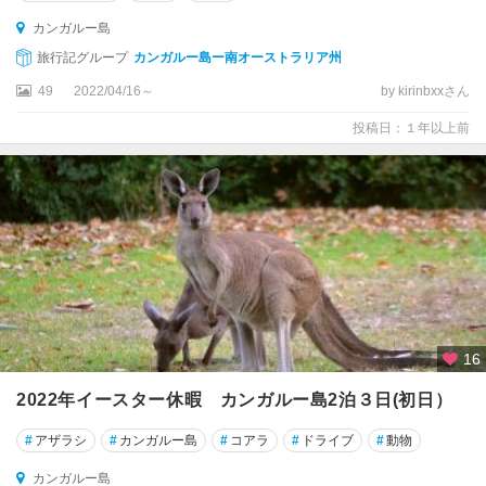
ン
カンガルー島
テ
旅行記グループ
カンガルー島ー南オーストラリア州
ー
ブ
49
2022/04/16～
by kirinbxxさん
ル
投稿日：１年以上前
ラ
ン
ド
周
辺
ア
デ
レ
ー
16
ド
ヒ
2022年イースター休暇 カンガルー島2泊３日(初日）
ル
ズ
#
アザラシ
#
カンガルー島
#
コアラ
#
ドライブ
#
動物
周
辺
カンガルー島