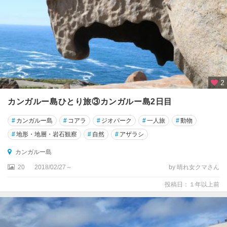
ク
ー
ナ
ワ
ー
ラ
周
辺
2
ク
カンガルー島ひとり旅③カンガルー島2日目
ー
バ
#
カンガルー島
#
コアラ
#
ジオパーク
#
一人旅
#
動物
ー
#
地形・地層・岩石観察
#
自然
#
アザラシ
ピ
デ
カンガルー島
ィ
20
2018/02/27～
by 晴れ女クマさん
グ
投稿日：１年以上前
ラ
ッ
ド
ス