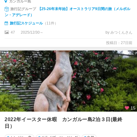
カンガルー島
コ
旅行記グループ
【25-26年末年始】オーストラリア9日間の旅（メルボル
ー
ン・アデレード）
ス
ト
旅行記スケジュール
（11件）
47
2025/12/30～
by みつくんさん
★
シ
投稿日：27日前
ド
ニ
ー
★
パ
ー
ス
★
15
ブ
2022年イースター休暇 カンガルー島2泊３日(最終
リ
ス
日）
ベ