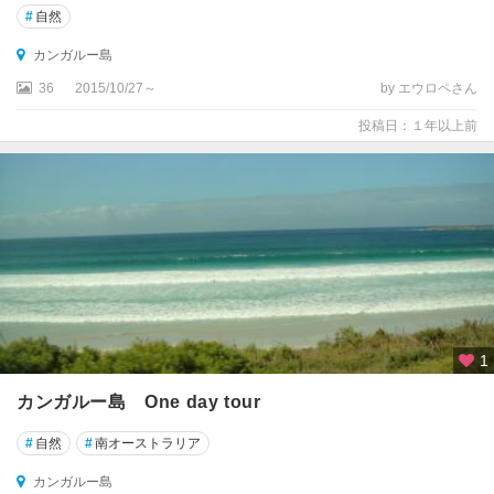
ト
#
自然
リ
カンガルー島
ア
州
36
2015/10/27～
by エウロペさん
投稿日：１年以上前
フ
ィ
ッ
ツ
ロ
イ
島
フ
ル
1
リ
オ
カンガルー島 One day tour
半
島
#
自然
#
南オーストラリア
フ
カンガルー島