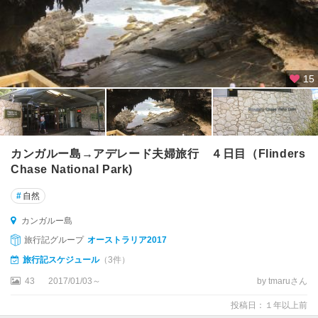
周
辺
タ
ウ
ン
15
ズ
ビ
ル
タ
カンガルー島→アデレード夫婦旅行 ４日目（Flinders
ス
Chase National Park)
マ
#
自然
ニ
ア
カンガルー島
州
旅行記グループ
オーストラリア2017
ダ
旅行記スケジュール
（3件）
ン
43
2017/01/03～
by tmaruさん
ク
島
投稿日：１年以上前