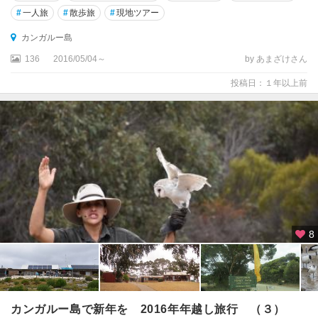
#
一人旅
#
散歩旅
#
現地ツアー
テ
リ
カンガルー島
ト
リ
136
2016/05/04～
by あまざけさん
ー
投稿日：１年以上前
準
州
ハ
ミ
ル
ト
ン
島
8
ハ
ン
タ
ー
バ
カンガルー島で新年を 2016年年越し旅行 （３）
レ