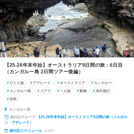
★
ア
デ
レ
ー
ド
2
★
エ
【25-26年末年始】オーストラリア9日間の旅：6日目
ア
（カンガルー島 2日間ツアー後編）
ー
ズ
#
ひとり旅
#
アデレード
#
オーストラリア
#
カンガルー
ロ
#
カンガルー島
#
コアラ
#
一人旅
#
動物
#
海外旅行
ッ
#
自然
ク
カンガルー島
★
旅行記グループ
【25-26年末年始】オーストラリア9日間の旅（メルボル
グ
ン・アデレード）
レ
旅行記スケジュール
（12件）
ー