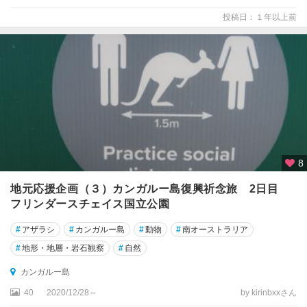
ビ
投稿日：１年以上前
ー
チ
ウ
ィ
ッ
ト
サ
ン
デ
ー
8
諸
地元応援企画（３）カンガルー島復興祈念旅 2日目
島
フリンダースチェイス国立公園
ウ
#
アザラシ
#
カンガルー島
#
動物
#
南オーストラリア
ロ
ン
#
地形・地層・岩石観察
#
自然
ゴ
カンガルー島
ン
40
2020/12/28～
by kirinbxxさん
オ