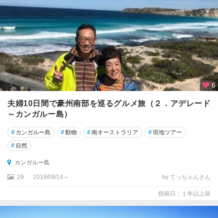
ャ
ン
ベ
ラ
キ
ュ
ラ
ン
6
ダ
夫婦10日間で豪州南部を巡るグルメ旅（２．アデレード
～カンガルー島）
キ
ン
#
カンガルー島
#
動物
#
南オーストラリア
#
現地ツアー
バ
リ
#
自然
ー
カンガルー島
周
辺
29
2019/09/14～
by てっちゃんさん
投稿日：１年以上前
ク
イ
ー