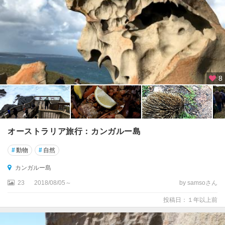
ウ
ン
テ
ン
＝
レ
イ
8
ク
・
セ
ン
ト
オーストラリア旅行：カンガルー島
・
ク
#
動物
#
自然
レ
ア
カンガルー島
国
23
2018/08/05～
by samsoさん
立
公
投稿日：１年以上前
園