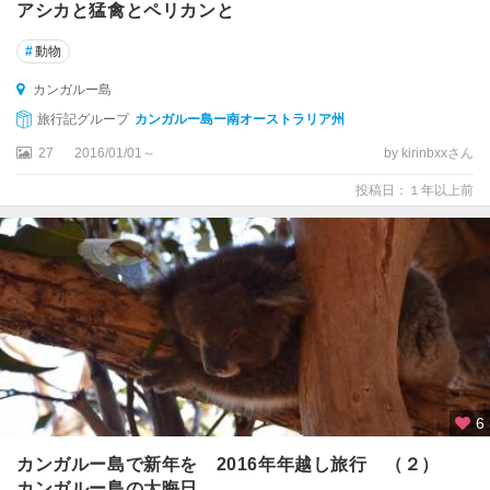
アシカと猛禽とペリカンと
ー
周
#
動物
辺
カンガルー島
ハ
旅行記グループ
カンガルー島ー南オーストラリア州
ー
ビ
27
2016/01/01～
by kirinbxxさん
ー
投稿日：１年以上前
ベ
イ
バ
イ
ロ
ン
ベ
イ
6
バ
ラ
カンガルー島で新年を 2016年年越し旅行 （２）
ラ
カンガルー島の大晦日