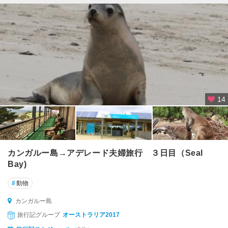
ダ
ー
ウ
ィ
ン
デ
イ
ン
14
ツ
リ
ー
国
立
カンガルー島→アデレード夫婦旅行 ３日目（Seal
公
Bay)
園
周
#
動物
辺
カンガルー島
デ
旅行記グループ
オーストラリア2017
ボ