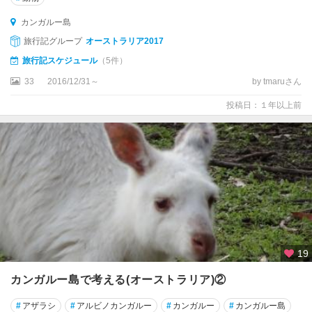
ャ
ッ
カンガルー島
ス
旅行記グループ
オーストラリア2017
ル
旅行記スケジュール
（5件）
ニ
33
2016/12/31～
by tmaruさん
ュ
投稿日：１年以上前
ー
サ
ウ
ス
ウ
ェ
ー
ル
ズ
州
19
ノ
カンガルー島で考える(オーストラリア)②
ー
ザ
#
アザラシ
#
アルビノカンガルー
#
カンガルー
#
カンガルー島
ン