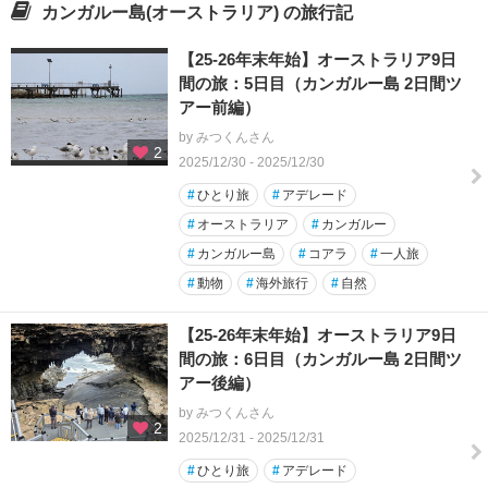
カンガルー島(オーストラリア) の旅行記
【25-26年末年始】オーストラリア9日
間の旅：5日目（カンガルー島 2日間ツ
アー前編）
by みつくんさん
2
2025/12/30 - 2025/12/30
#
ひとり旅
#
アデレード
#
オーストラリア
#
カンガルー
#
カンガルー島
#
コアラ
#
一人旅
#
動物
#
海外旅行
#
自然
【25-26年末年始】オーストラリア9日
間の旅：6日目（カンガルー島 2日間ツ
アー後編）
by みつくんさん
2
2025/12/31 - 2025/12/31
#
ひとり旅
#
アデレード