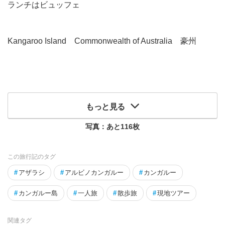
ランチはビュッフェ
Kangaroo Island Commonwealth of Australia 豪州
もっと見る
写真：あと
116
枚
この旅行記のタグ
#
アザラシ
#
アルビノカンガルー
#
カンガルー
#
カンガルー島
#
一人旅
#
散歩旅
#
現地ツアー
関連タグ