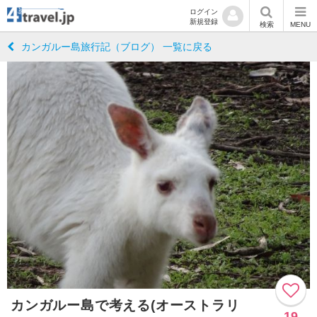
ログイン
新規登録
検索
MENU
カンガルー島旅行記（ブログ） 一覧に戻る
カンガルー島で考える(オーストラリ
19