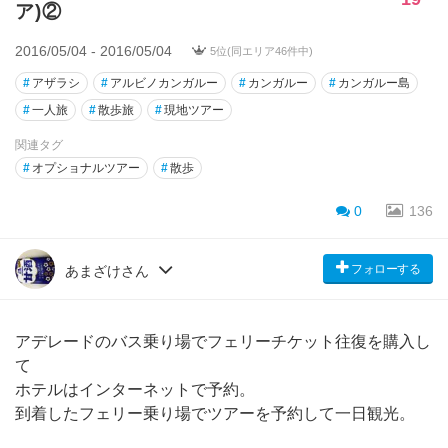
ア)②
2016/05/04 - 2016/05/04
5位(同エリア46件中)
#
アザラシ
#
アルビノカンガルー
#
カンガルー
#
カンガルー島
#
一人旅
#
散歩旅
#
現地ツアー
関連タグ
#
オプショナルツアー
#
散歩
0
136
フォローする
あまざけさん
アデレードのバス乗り場でフェリーチケット往復を購入し
て
ホテルはインターネットで予約。
到着したフェリー乗り場でツアーを予約して一日観光。