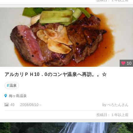
投稿日：１年以上前
10
アルカリＰＨ10．0のコンヤ温泉へ再訪。。☆
#
温泉
梅ヶ島温泉
40
2008/08/10～
by ぺろたんさん
投稿日：１年以上前