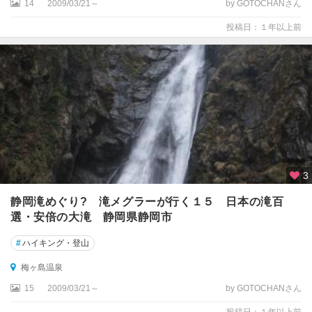
14
2009/03/21～
by GOTOCHANさん
投稿日：１年以上前
3
静岡滝めぐり? 滝メグラーが行く１５ 日本の滝百
選・安倍の大滝 静岡県静岡市
#
ハイキング・登山
梅ヶ島温泉
15
2009/03/21～
by GOTOCHANさん