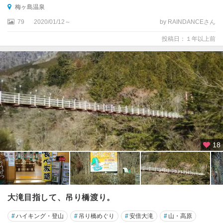
梅ヶ島温泉
79
2020/01/12～
by RAINDANCEさん
投稿日：１年以上前
18
大滝目指して、吊り橋渡り。
#
ハイキング・登山
#
吊り橋めぐり
#
安倍大滝
#
山・高原