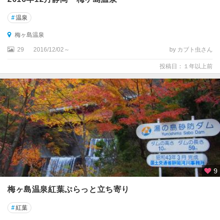
#
温泉
梅ヶ島温泉
29
2016/12/02～
by カブト虫さん
投稿日：１年以上前
9
梅ヶ島温泉紅葉ぷらっと立ち寄り
#
紅葉