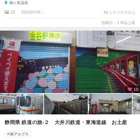
温
梅ヶ島温泉
泉
25
2022/07/24～
by シャンクスさん
梅
投稿日：１年以上前
ヶ
島
温
泉
川
根
・
井
川
10
掛
川
・
袋
静岡県 鉄道の旅-２ 大井川鉄道・東海道線 お土産
井
・
#
南アルプス