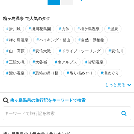
梅ヶ島温泉 で人気のタグ
#
掛川城
#
掛川花鳥園
#
力休
#
梅ケ島温泉
#
温泉
#
梅ヶ島温泉
#
ハイキング・登山
#
自然・動植物
#
山・高原
#
安倍大滝
#
ドライブ・ツーリング
#
安倍川
#
三段の滝
#
大谷嶺
#
南アルプス
#
貸切温泉
#
濃い温泉
#
恐怖の吊り橋
#
吊り橋めぐり
#
滝めぐり
もっと見る
梅ヶ島温泉の旅行記をキーワードで検索