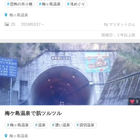
#
恐怖の吊り橋
#
梅ヶ島温泉
#
滝めぐり
梅ヶ島温泉
25
2019/02/17～
by マリオットさん
投稿日：１年以上前
9
梅ケ島温泉で肌ツルツル
#
梅ヶ島温泉
#
温泉
#
濃い温泉
#
貸切温泉
梅ヶ島温泉