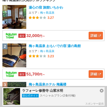
梅ヶ島温泉の人気ホテルランキング
湯心の宿 旅館いちかわ
1
エリア：
梅ヶ島温泉
3.27
32,000
詳細
最安
円～
梅ヶ島温泉 おもいでの宿 湯の島館
2
エリア：
梅ヶ島温泉
3.23
51,700
詳細
最安
円～
梅ヶ島温泉ホテル 梅薫楼
3
エリア：
梅ヶ島温泉
ラフォーレ修善寺 山紫水明
3.23
スペシャルプラン(2食付/極)
宿公式サイト
スポンサー提供