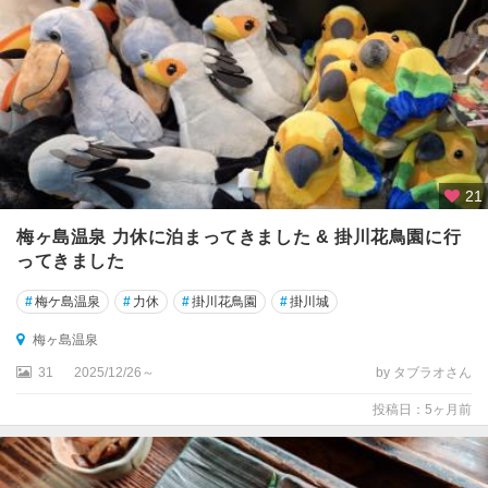
静
岡
・
清
水
・
焼
津
・
21
藤
枝
梅ヶ島温泉 力休に泊まってきました & 掛川花鳥園に行
ってきました
御
殿
#
梅ケ島温泉
#
力休
#
掛川花鳥園
#
掛川城
場
梅ヶ島温泉
・
三
31
2025/12/26～
by タブラオさん
島
投稿日：5ヶ月前
・
沼
津