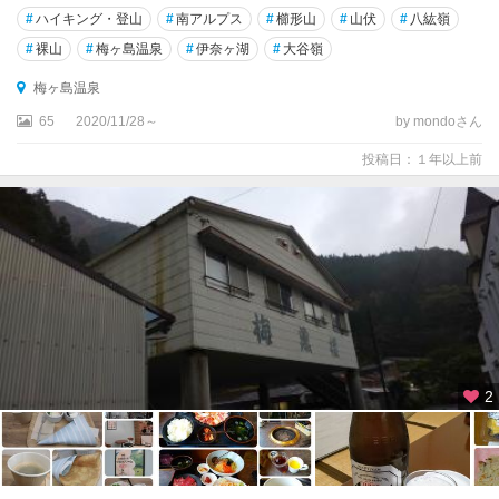
#
ハイキング・登山
#
南アルプス
#
櫛形山
#
山伏
#
八紘嶺
#
裸山
#
梅ヶ島温泉
#
伊奈ヶ湖
#
大谷嶺
梅ヶ島温泉
65
2020/11/28～
by mondoさん
投稿日：１年以上前
2