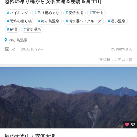
恐怖の吊り橋から安倍大滝＆秘湯＆富士山
#
ハイキング
#
吊り橋めぐり
#
安倍大滝
#
富士山
#
恐怖の吊り橋
#
梅ヶ島温泉
#
清水港ベイクルーズ
#
濃い温泉
#
秘湯
#
貸切温泉
梅ヶ島温泉
62
2018/10/29～
by kamyさん
投稿日：１年以上前
83
秋の大光山・安倍大滝