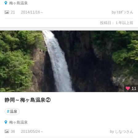
梅ヶ島温泉
21
2014/11/16～
by ﾋﾛﾎﾟﾝさん
投稿日：１年以上前
11
静岡～梅ヶ島温泉②
#
温泉
梅ヶ島温泉
36
2013/05/24～
by しなつさん