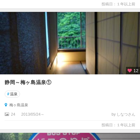
投稿日：１年以上前
12
静岡～梅ヶ島温泉①
#
温泉
梅ヶ島温泉
24
2013/05/24～
by しなつさん
投稿日：１年以上前