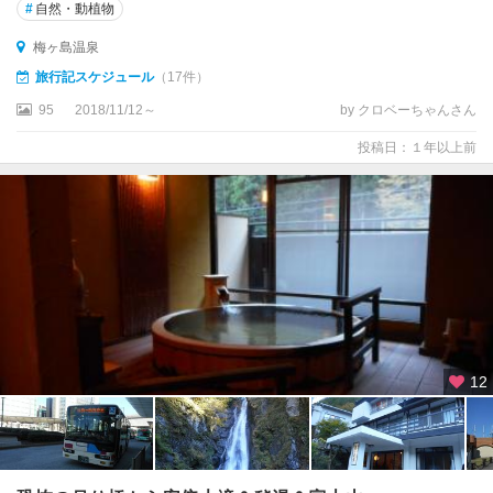
#
自然・動植物
梅ヶ島温泉
旅行記スケジュール
（17件）
95
2018/11/12～
by クロベーちゃんさん
投稿日：１年以上前
12