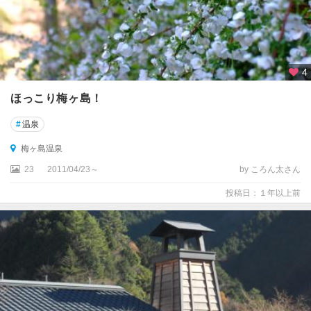
4
ほっこり梅ヶ島！
#
温泉
梅ヶ島温泉
23
2011/04/23～
by ころん太さん
投稿日：１年以上前