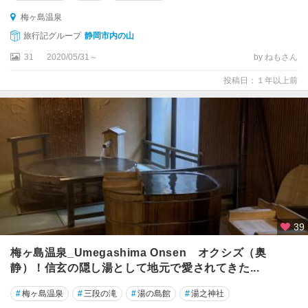
梅ヶ島温泉
旅行記グループ
静岡市内の山
31
2020/05/31～
by ねもさん
投稿日：１年以上前
39
梅ヶ島温泉_Umegashima Onsen オクシズ（奥
静）！信玄の隠し湯として地元で愛されてきた...
#
梅ヶ島温泉
#
三段の滝
#
湯の島館
#
湯之神社