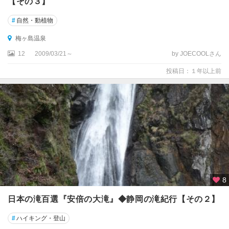
【その３】
#
自然・動植物
梅ヶ島温泉
12
2009/03/21～
by JOECOOLさん
投稿日：１年以上前
8
日本の滝百選『安倍の大滝』◆静岡の滝紀行【その２】
#
ハイキング・登山