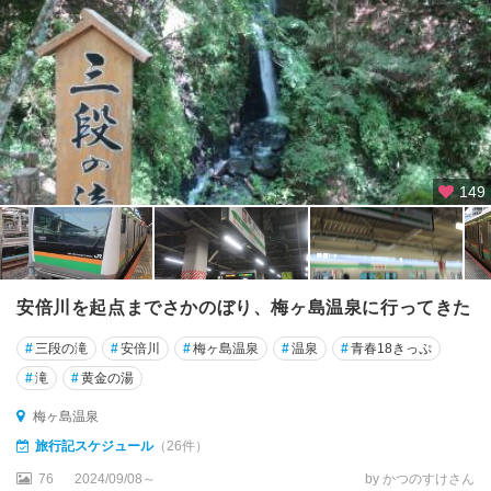
東
伊
豆
（
熱
川
・
149
稲
取
・
河
津
安倍川を起点までさかのぼり、梅ヶ島温泉に行ってきた
）
#
三段の滝
#
安倍川
#
梅ヶ島温泉
#
温泉
#
青春18きっぷ
西
伊
#
滝
#
黄金の湯
豆
梅ヶ島温泉
（
土
旅行記スケジュール
（26件）
肥
76
2024/09/08～
by かつのすけさん