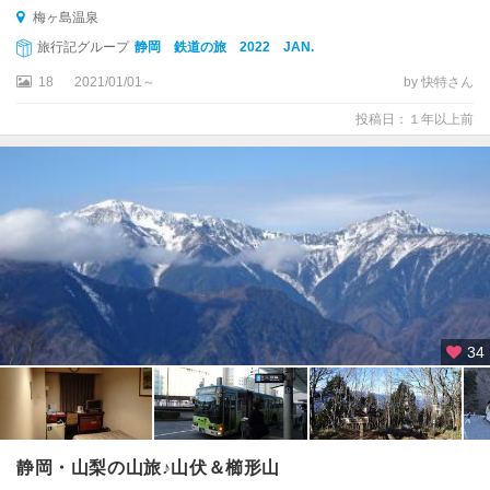
島
梅ヶ島温泉
田
・
旅行記グループ
静岡 鉄道の旅 2022 JAN.
御
18
2021/01/01～
by 快特さん
前
崎
投稿日：１年以上前
浜
松
・
浜
名
湖
・
舘
山
34
寺
静岡・山梨の山旅♪山伏＆櫛形山