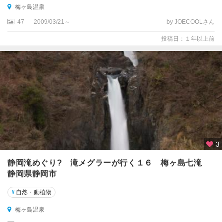
梅ヶ島温泉
47
2009/03/21～
by JOECOOLさん
投稿日：１年以上前
3
静岡滝めぐり? 滝メグラーが行く１６ 梅ヶ島七滝
静岡県静岡市
#
自然・動植物
梅ヶ島温泉