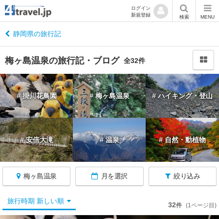
ログイン
新規登録
閉
検索
MENU
じ
る
静岡県の旅行記
梅ヶ島温泉の旅行記・ブログ
全32件
静
# 掛川花鳥園
# 梅ヶ島温泉
# ハイキング・登山
岡
へ
戻
る
# 安倍大滝
# 温泉
# 自然・動植物
静
岡
梅ヶ島温泉
月を選択
絞り込み
す
べ
て
旅行時期 新しい順
32
件
(1ページ目)