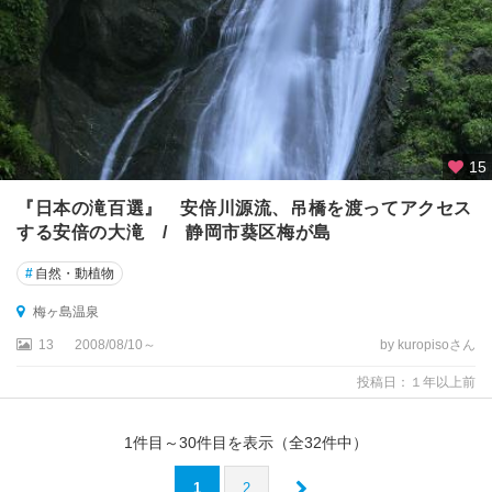
15
『日本の滝百選』 安倍川源流、吊橋を渡ってアクセス
する安倍の大滝 / 静岡市葵区梅が島
#
自然・動植物
梅ヶ島温泉
13
2008/08/10～
by kuropisoさん
投稿日：１年以上前
1
件目～
30
件目を表示（全
32
件中）
1
2