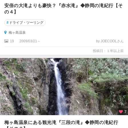
安倍の大滝よりも豪快？『赤水滝』◆静岡の滝紀行【そ
の４】
#
ドライブ・ツーリング
梅ヶ島温泉
19
2009/03/21～
by JOECOOLさん
投稿日：１年以上前
7
梅ヶ島温泉にある観光滝『三段の滝』◆静岡の滝紀行