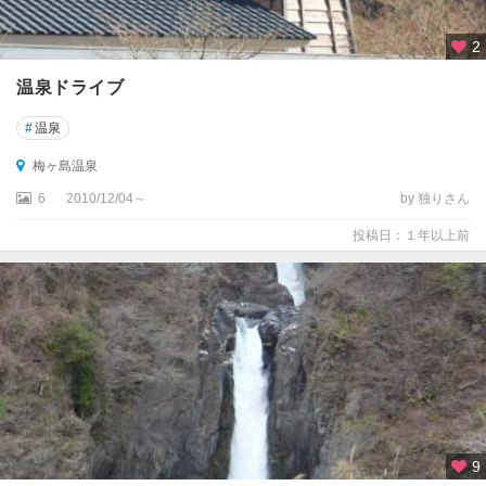
2
温泉ドライブ
#
温泉
梅ヶ島温泉
6
2010/12/04～
by 独りさん
投稿日：１年以上前
9