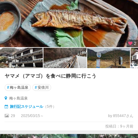
熱
海
・
伊
豆
多
賀
2
・
網
代
伊
ヤマメ（アマゴ）を食べに静岡に行こう
東
#
梅ヶ島温泉
#
安倍川
・
富
梅ヶ島温泉
戸
旅行記スケジュール
（5件）
・
伊
29
2025/03/15～
by 855447さん
豆
投稿日：9ヶ月前
高
原