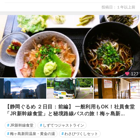
・
堂
投稿日：１年以上前
ヶ
島
）
中
伊
豆
（
伊
豆
127
長
岡
・
修
善
【静岡ぐるめ ２日目：前編】 一般利用もOK！社員食堂
寺
「JR新幹線食堂」と秘境路線バスの旅！梅ヶ島新...
）
#
JR新幹線食堂
#
しずてつジャストライン
南
#
梅ヶ島新田温泉・黄金の湯
#
わさびづくしセット
伊