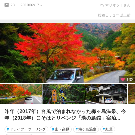
23
2019/02/17～
by マリオットさん
投稿日：１年以上前
132
昨年（2017年）台風で泊まれなかった梅ヶ島温泉、今
年（2018年）こそはとリベンジ「湯の島館」宿泊...
#
ドライブ・ツーリング
#
山・高原
#
梅ヶ島温泉
#
紅葉