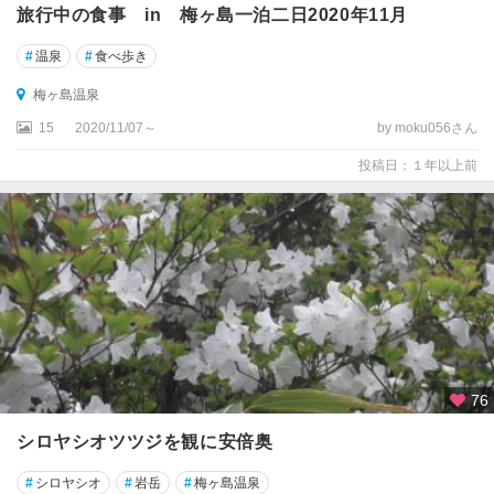
旅行中の食事 in 梅ヶ島一泊二日2020年11月
#
温泉
#
食べ歩き
梅ヶ島温泉
15
2020/11/07～
by moku056さん
投稿日：１年以上前
76
シロヤシオツツジを観に安倍奥
#
シロヤシオ
#
岩岳
#
梅ヶ島温泉