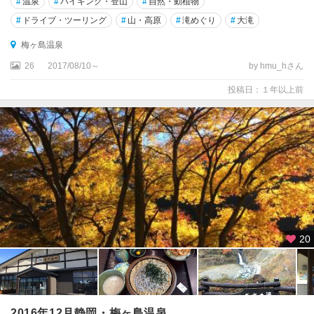
#
温泉
#
ハイキング・登山
#
自然・動植物
#
ドライブ・ツーリング
#
山・高原
#
滝めぐり
#
大滝
梅ヶ島温泉
26
2017/08/10～
by hmu_hさん
投稿日：１年以上前
20
2016年12月静岡・梅ヶ島温泉