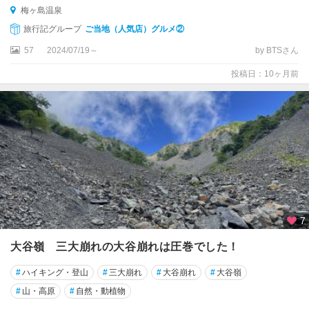
豆
梅ヶ島温泉
（
旅行記グループ
ご当地（人気店）グルメ②
下
57
2024/07/19～
by BTSさん
田
・
投稿日：10ヶ月前
蓮
台
寺
）
寸
又
峡
・
梅
7
ヶ
島
大谷嶺 三大崩れの大谷崩れは圧巻でした！
寸
#
ハイキング・登山
#
三大崩れ
#
大谷崩れ
#
大谷嶺
又
#
山・高原
#
自然・動植物
峡