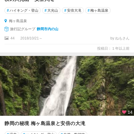
#
ハイキング・登山
#
大光山
#
安倍大滝
#
梅ヶ島温泉
梅ヶ島温泉
旅行記グループ
静岡市内の山
44
2018/10/21～
by ねもさん
投稿日：１年以上前
14
静岡の秘境 梅ヶ島温泉と安倍の大滝