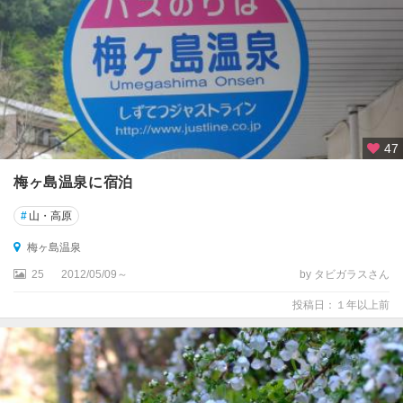
47
梅ヶ島温泉に宿泊
#
山・高原
梅ヶ島温泉
25
2012/05/09～
by タビガラスさん
投稿日：１年以上前