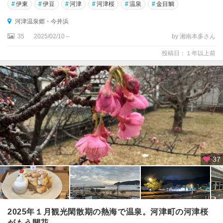
#
伊東
#
伊豆
#
河津
#
河津桜
#
温泉
#
金目鯛
河津温泉郷・今井浜
35
2025/02/10～
by 湘南本多さん
投稿日：１年以上前
37
2025年１月観光閑散期の熱海で温泉。河津町の河津桜
がもう開花