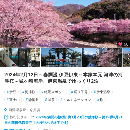
50
2024年2月12日～春爛漫 伊豆伊東～本家本元 河津の河
津桜～城ヶ崎海岸、伊東温泉でゆっくり2泊
#
伊豆
#
河津桜
#
絶景スポット
#
踊り子号
#
伊東温泉
#
富士山
#
静岡県
#
温泉
#
イルミネーション
#
桜
河津温泉郷・今井浜
旅行記グループ
2024年満開の桜(第1弾1月23日の熱海桜～第19弾4月21
日の猪苗代観音寺川の桜並木で終了です)