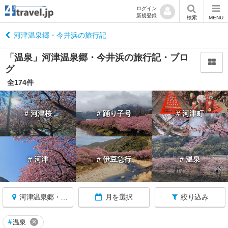
ログイン
新規登録
閉
検索
MENU
じ
る
河津温泉郷・今井浜の旅行記
「温泉」河津温泉郷・今井浜の旅行記・ブロ
グ
全174件
静
岡
# 河津桜
# 踊り子号
# 河津町
へ
戻
る
# 河津
# 伊豆急行
# 温泉
静
岡
す
べ
河津温泉郷・今井浜
月を選択
絞り込み
て
×
#
温泉