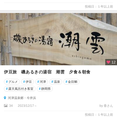
投稿日：１年以上前
12
伊豆旅 磯あるきの湯宿 潮雲 夕食＆朝食
#
グルメ
#
伊豆
#
河津
#
温泉
#
金目鯛
#
露天風呂付き客室
#
静岡県
河津温泉郷・今井浜
34
2023/12/17～
by 香さん
投稿日：１年以上前