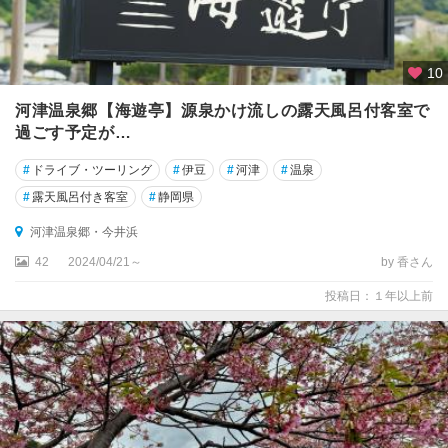
10
河津温泉郷【海遊亭】源泉かけ流しの露天風呂付客室で
過ごす予定が…
#
ドライブ・ツーリング
#
伊豆
#
河津
#
温泉
#
露天風呂付き客室
#
静岡県
河津温泉郷・今井浜
42
2024/04/21～
by 香さん
投稿日：１年以上前