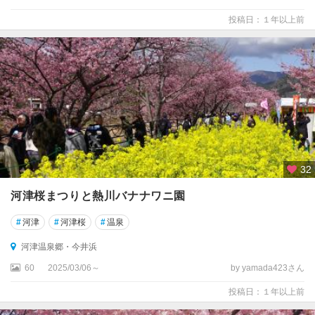
投稿日：１年以上前
32
河津桜まつりと熱川バナナワニ園
#
河津
#
河津桜
#
温泉
河津温泉郷・今井浜
60
2025/03/06～
by yamada423さん
投稿日：１年以上前