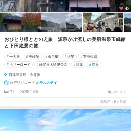
43
おひとり様ととのえ旅 源泉かけ流しの美肌温泉玉峰館
と下田絶景の旅
#
一人旅
#
玉峰館
#
金目鯛
#
絶景
#
下田公園
#
ペリーロード
#
峰温泉大噴湯公園
#
紅葉
#
温泉
河津温泉郷・今井浜
旅行記グループ
ホテルステイ
71
2025/11/28～
by みつさん
投稿日：8ヶ月前