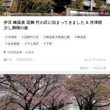
13
伊豆 峰温泉 花舞 竹の庄に泊まってきました & 河津桜
少し満喫の旅
#
河津桜
#
花舞竹の庄
#
峰温泉大噴湯公園
#
峰温泉
#
金谷旅館
#
千人風呂
#
下田
河津温泉郷・今井浜
41
2024/02/23～
by タブラオさん
投稿日：１年以上前