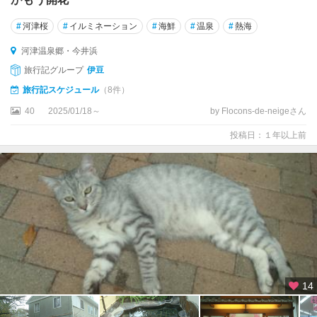
#
河津桜
#
イルミネーション
#
海鮮
#
温泉
#
熱海
河津温泉郷・今井浜
旅行記グループ
伊豆
旅行記スケジュール
（8件）
40
2025/01/18～
by Flocons-de-neigeさん
投稿日：１年以上前
14