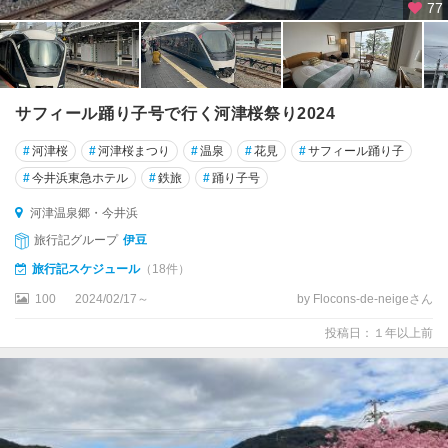
77
サフィール踊り子号で行く河津桜祭り2024
#
河津桜
#
河津桜まつり
#
温泉
#
花見
#
サフィール踊り子
#
今井浜東急ホテル
#
鉄旅
#
踊り子号
河津温泉郷・今井浜
旅行記グループ
伊豆
旅行記スケジュール
（18件）
100
2024/02/17～
by Flocons-de-neigeさん
投稿日：１年以上前