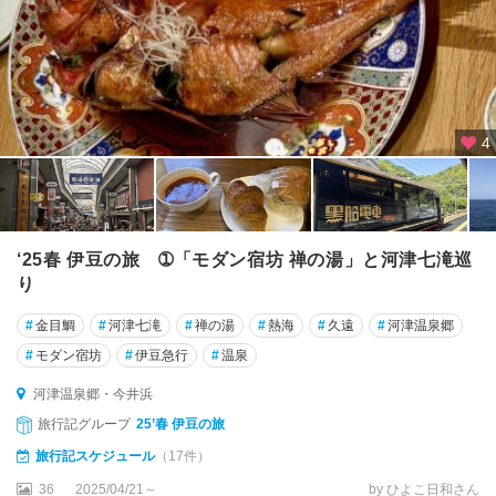
4
‘25春 伊豆の旅 ➀「モダン宿坊 禅の湯」と河津七滝巡
り
#
金目鯛
#
河津七滝
#
禅の湯
#
熱海
#
久遠
#
河津温泉郷
#
モダン宿坊
#
伊豆急行
#
温泉
河津温泉郷・今井浜
旅行記グループ
25’春 伊豆の旅
旅行記スケジュール
（17件）
36
2025/04/21～
by ひよこ日和さん