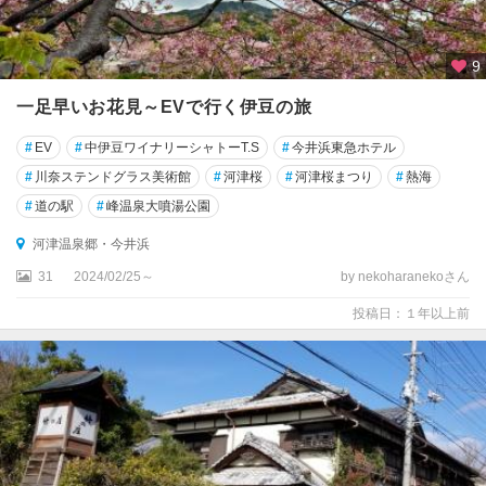
9
一足早いお花見～EVで行く伊豆の旅
#
EV
#
中伊豆ワイナリーシャトーT.S
#
今井浜東急ホテル
#
川奈ステンドグラス美術館
#
河津桜
#
河津桜まつり
#
熱海
#
道の駅
#
峰温泉大噴湯公園
河津温泉郷・今井浜
31
2024/02/25～
by nekoharanekoさん
投稿日：１年以上前