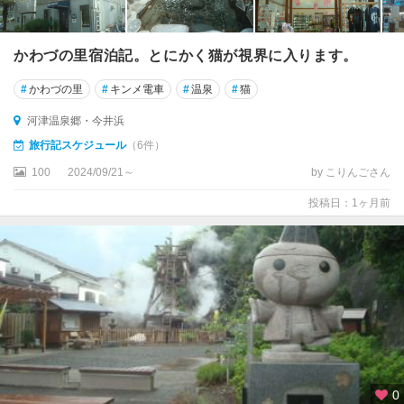
かわづの里宿泊記。とにかく猫が視界に入ります。
#
かわづの里
#
キンメ電車
#
温泉
#
猫
河津温泉郷・今井浜
旅行記スケジュール
（6件）
100
2024/09/21～
by こりんごさん
投稿日：1ヶ月前
0