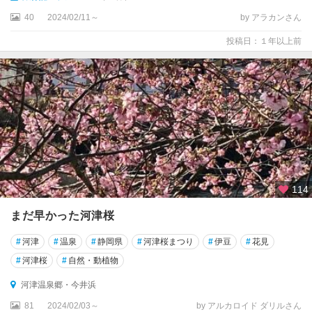
40
2024/02/11～
by アラカンさん
投稿日：１年以上前
114
まだ早かった河津桜
#
河津
#
温泉
#
静岡県
#
河津桜まつり
#
伊豆
#
花見
#
河津桜
#
自然・動植物
河津温泉郷・今井浜
81
2024/02/03～
by アルカロイド ダリルさん