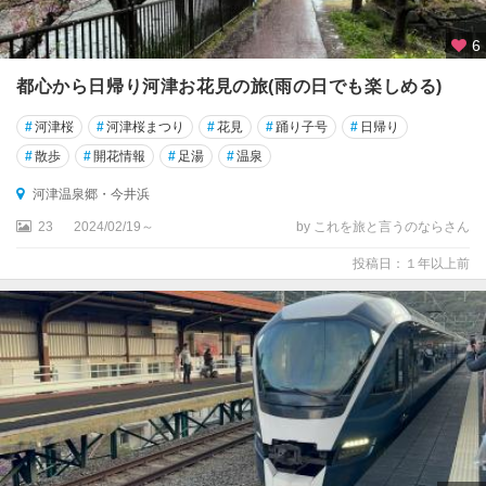
6
都心から日帰り河津お花見の旅(雨の日でも楽しめる)
#
河津桜
#
河津桜まつり
#
花見
#
踊り子号
#
日帰り
#
散歩
#
開花情報
#
足湯
#
温泉
河津温泉郷・今井浜
23
2024/02/19～
by これを旅と言うのならさん
投稿日：１年以上前