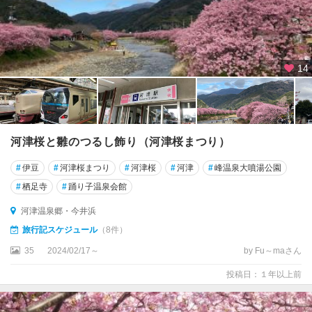
14
河津桜と雛のつるし飾り（河津桜まつり）
#
伊豆
#
河津桜まつり
#
河津桜
#
河津
#
峰温泉大噴湯公園
#
栖足寺
#
踊り子温泉会館
河津温泉郷・今井浜
旅行記スケジュール
（8件）
35
2024/02/17～
by Fu～maさん
投稿日：１年以上前