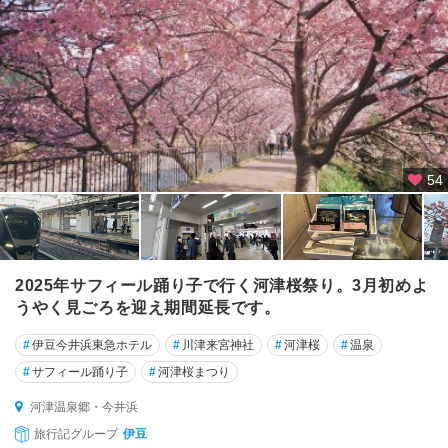
54
2025年サフィール踊り子で行く河津桜祭り。3月初めよ
うやく見ごろを迎え期間延長です。
#
伊豆今井浜東急ホテル
#
川津来宮神社
#
河津桜
#
温泉
#
サフィール踊り子
#
河津桜まつり
河津温泉郷・今井浜
旅行記グループ
伊豆