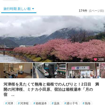
静
岡
旅行時期 新しい順
・
174
件
(1ページ目)
清
水
・
焼
津
・
藤
枝
御
208
殿
場
・
三
島
河津桜を見たくて熱海と箱根でのんびりと！2日目 満
・
開の河津桜、ミナカ小田原、宿泊は箱根湯本「月の
沼
宿 ...
津
#
河津
#
河津桜
#
箱根湯本
#
温泉
#
踊り子号
#
熱海