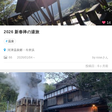
14
2026 新春禅の湯旅
#
温泉
河津温泉郷・今井浜
66
2026/01/04～
by roseさん
投稿日：6ヶ月前