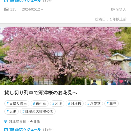
旅行記スケジュール
（39件）
115
2024/02/12～
by hifさん
投稿日：１年以上前
10
貸し切り列車で河津桜のお花見へ
#
日帰り温泉
#
東伊豆
#
河津
#
河津桜
#
涅槃堂
#
花見
#
足湯
#
峰温泉大噴湯公園
河津温泉郷・今井浜
旅行記スケジュール
（13件）