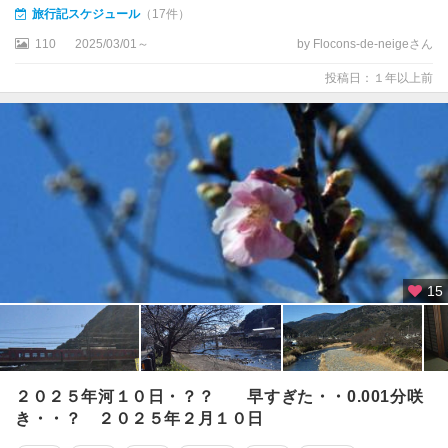
旅行記スケジュール
（17件）
110
2025/03/01～
by Flocons-de-neigeさん
投稿日：１年以上前
15
２０２５年河１０日・？？ 早すぎた・・0.001分咲
き・・？ ２０２５年２月１０日