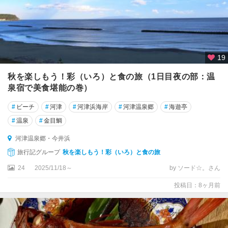
19
秋を楽しもう！彩（いろ）と食の旅（1日目夜の部：温
泉宿で美食堪能の巻）
#
ビーチ
#
河津
#
河津浜海岸
#
河津温泉郷
#
海遊亭
#
温泉
#
金目鯛
河津温泉郷・今井浜
旅行記グループ
秋を楽しもう！彩（いろ）と食の旅
24
2025/11/18～
by ソード☆。さん
投稿日：8ヶ月前