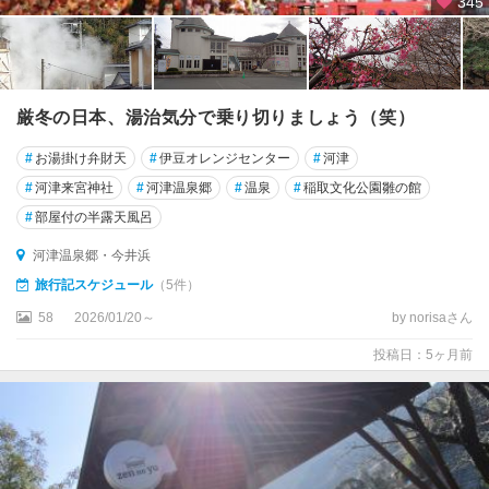
345
崎
浜
松
・
厳冬の日本、湯治気分で乗り切りましょう（笑）
浜
名
#
お湯掛け弁財天
#
伊豆オレンジセンター
#
河津
湖
#
河津来宮神社
#
河津温泉郷
#
温泉
#
稲取文化公園雛の館
・
#
部屋付の半露天風呂
舘
山
河津温泉郷・今井浜
寺
旅行記スケジュール
（5件）
58
2026/01/20～
by norisaさん
投稿日：5ヶ月前