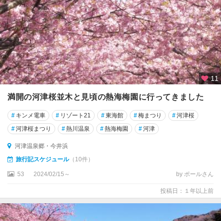
11
満開の河津桜並木と見頃の熱海梅園に行ってきました
#
キンメ電車
#
リゾート21
#
東海館
#
梅まつり
#
河津桜
#
河津桜まつり
#
熱川温泉
#
熱海梅園
#
河津
河津温泉郷・今井浜
旅行記スケジュール
（10件）
53
2024/02/15～
by ポールさん
投稿日：１年以上前