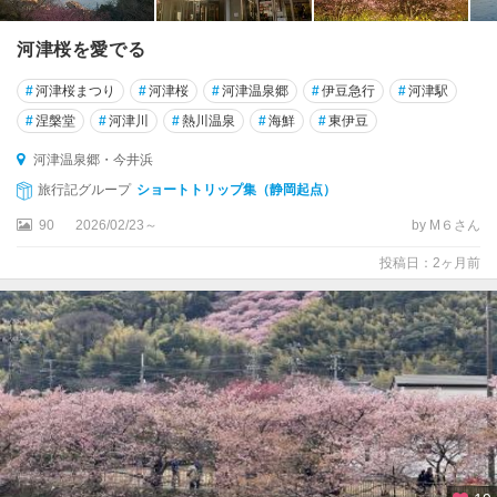
東
河津桜を愛でる
伊
豆
#
河津桜まつり
#
河津桜
#
河津温泉郷
#
伊豆急行
#
河津駅
（
#
涅槃堂
#
河津川
#
熱川温泉
#
海鮮
#
東伊豆
熱
川
河津温泉郷・今井浜
・
旅行記グループ
ショートトリップ集（静岡起点）
稲
取
90
2026/02/23～
by M６さん
・
投稿日：2ヶ月前
河
津
）
熱
川
温
泉
・
北