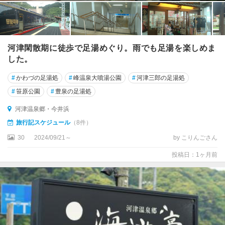
河津閑散期に徒歩で足湯めぐり。雨でも足湯を楽しめま
した。
#
かわづの足湯処
#
峰温泉大噴湯公園
#
河津三郎の足湯処
#
笹原公園
#
豊泉の足湯処
河津温泉郷・今井浜
旅行記スケジュール
（8件）
30
2024/09/21～
by こりんごさん
投稿日：1ヶ月前