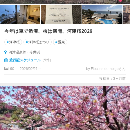
川
19
温
泉
片
瀬
今年は車で渋滞、桜は満開、河津桜2026
温
#
河津桜
#
河津桜まつり
#
温泉
泉
・
河津温泉郷・今井浜
白
旅行記スケジュール
（9件）
田
温
90
2026/02/21～
by Flocons-de-neigeさん
泉
投稿日：3ヶ月前
稲
取
温
泉
河
津
温