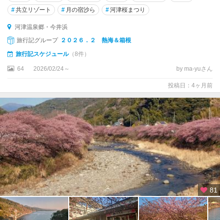
熱
#
共立リゾート
#
月の宿沙ら
#
河津桜まつり
海
河津温泉郷・今井浜
・
伊
旅行記グループ
２０２６．２ 熱海＆箱根
豆
旅行記スケジュール
（8件）
多
賀
64
2026/02/24～
by ma-yuさん
・
投稿日：4ヶ月前
網
代
伊
東
・
富
戸
・
伊
81
豆
高
原