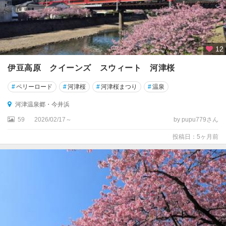
豆
（
伊
豆
長
12
岡
伊豆高原 クイーンズ スウィート 河津桜
・
修
#
ペリーロード
#
河津桜
#
河津桜まつり
#
温泉
善
寺
河津温泉郷・今井浜
）
59
2026/02/17～
by pupu779さん
南
投稿日：5ヶ月前
伊
豆
（
下
田
・
蓮
台