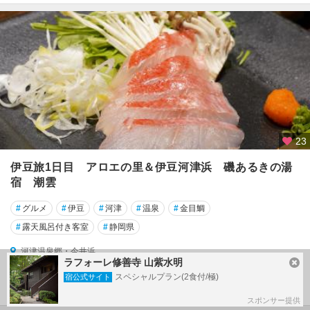
23
伊豆旅1日目 アロエの里＆伊豆河津浜 磯あるきの湯
宿 潮雲
#
グルメ
#
伊豆
#
河津
#
温泉
#
金目鯛
#
露天風呂付き客室
#
静岡県
河津温泉郷・今井浜
ラフォーレ修善寺 山紫水明
33
2023/12/17～
by 香さん
スペシャルプラン(2食付/極)
宿公式サイト
投稿日：１年以上前
スポンサー提供