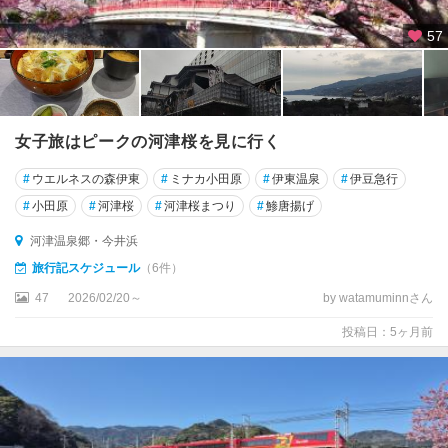
泉
57
郷
・
今
井
浜
女子旅はピークの河津桜を見に行く
西
#
ウエルネスの森伊東
#
ミナカ小田原
#
伊東温泉
#
伊豆急行
伊
豆
#
小田原
#
河津桜
#
河津桜まつり
#
鯵唐揚げ
（
河津温泉郷・今井浜
土
肥
旅行記スケジュール
（6件）
・
47
2026/02/20～
by watamuminnさん
堂
ヶ
投稿日：5ヶ月前
島
）
中
伊