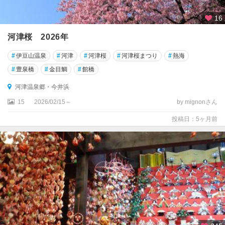
寺
）
16
寸
河津桜 2026年
又
峡
#
伊豆山温泉
#
河津
#
河津桜
#
河津桜まつり
#
熱海
・
#
豊泉橋
#
金目鯛
#
館橋
梅
ヶ
河津温泉郷・今井浜
島
15
2026/02/15～
by mignonさん
掛
投稿日：5ヶ月前
川
・
袋
井
・
島
田
・
御
前