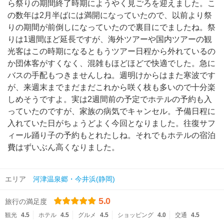
ら祭りの期間終了時期にようやく見ごろを迎えました。こ
の数年は2月半ばには満開になっていたので、以前より祭
りの期間が前倒しになっていたので裏目にでましたね。祭
りは1週間ほど延長ですが、海外ツアーや国内ツアーの観
光客はこの時期になるともうツアー日程から外れているの
か団体客がすくなく、混雑もほどほどで快適でした。急に
バスの手配もつきませんしね。週明けからはまた寒波です
が、来週末までまだまだこれから咲く枝も多いので十分楽
しめそうですよ。実は2週間前の予定でホテルの予約も入
っていたのですが、家族の病気でキャンセル。予備日程に
入れていた日がちょうどよく今回となりました。往復サフ
ィール踊り子の予約もとれたしね。それでもホテルの宿泊
費はずいぶん高くなりました。
エリア
河津温泉郷・今井浜(静岡)
5.0
旅行の満足度
観光
4.5
ホテル
4.5
グルメ
4.5
ショッピング
4.0
交通
4.5