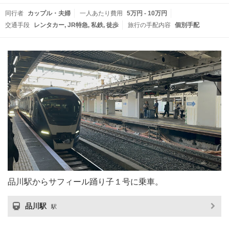
同行者
カップル・夫婦
一人あたり費用
5万円 - 10万円
交通手段
レンタカー
JR特急
私鉄
徒歩
旅行の手配内容
個別手配
品川駅からサフィール踊り子１号に乗車。
品川駅
駅