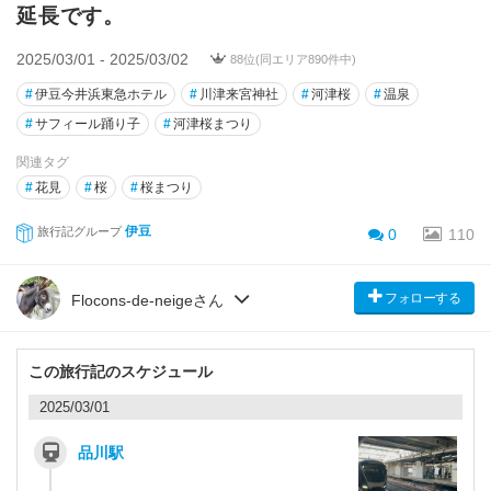
延長です。
2025/03/01 - 2025/03/02
88位(同エリア890件中)
#
伊豆今井浜東急ホテル
#
川津来宮神社
#
河津桜
#
温泉
#
サフィール踊り子
#
河津桜まつり
関連タグ
#
花見
#
桜
#
桜まつり
伊豆
旅行記グループ
0
110
フォローする
Flocons-de-neigeさん
この旅行記のスケジュール
2025/03/01
品川駅