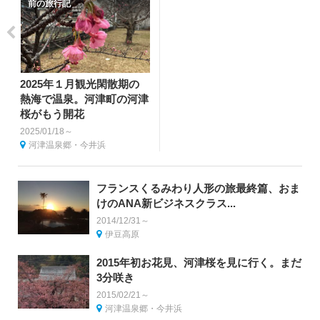
前の旅行記
2025年１月観光閑散期の
熱海で温泉。河津町の河津
桜がもう開花
2025/01/18～
河津温泉郷・今井浜
フランスくるみわり人形の旅最終篇、おま
けのANA新ビジネスクラス...
2014/12/31～
伊豆高原
2015年初お花見、河津桜を見に行く。まだ
3分咲き
2015/02/21～
河津温泉郷・今井浜