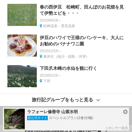
春の西伊豆 松崎町、田んぼのお花畑を見
て伊勢エビを・・・
2015/04/18～
松崎温泉・雲見温泉
伊豆のハワイで王様のパンケーキ、大人に
お勧めのバナナワニ園
2015/12/19～
東伊豆（熱川・稲取・河津）
下田爪木崎の水仙を観に行く
2016/01/16～
下田
旅行記グループをもっと見る
ラフォーレ修善寺 山紫水明
旅行記グループの作り方
スペシャルプラン(2食付/極)
宿公式サイト
スポンサー提供
Flocons-de-neigeさんの旅行記一覧