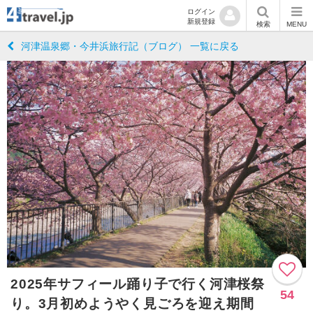
ログイン
新規登録
検索
MENU
河津温泉郷・今井浜旅行記（ブログ） 一覧に戻る
2025年サフィール踊り子で行く河津桜祭
54
り。3月初めようやく見ごろを迎え期間