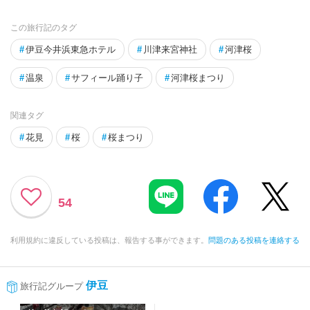
この旅行記のタグ
#
伊豆今井浜東急ホテル
#
川津来宮神社
#
河津桜
#
温泉
#
サフィール踊り子
#
河津桜まつり
関連タグ
#
花見
#
桜
#
桜まつり
54
利用規約に違反している投稿は、報告する事ができます。
問題のある投稿を連絡する
伊豆
旅行記グループ