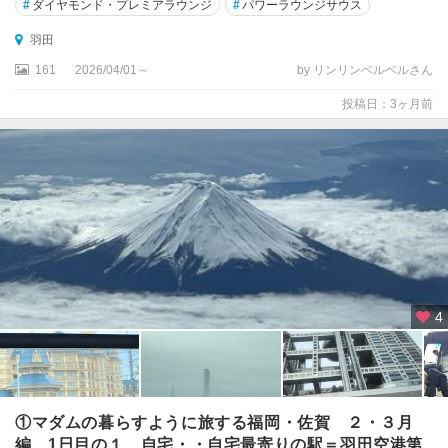
#
ダイヤモンド・プレミアラウンジ
#
パワーラウンジサウス
渋
谷
羽田
・
161
2026/04/01～
by リンリンベルベルさん
原
宿
投稿日：3ヶ月前
・
表
参
道
恵
比
寿
・
自
4
由
が
丘
・
二
①マダムの暮らすように旅する福岡・佐賀 ２・３月
子
編 1日目の１ 自宅・・自宅最寄りの駅＝羽田空港第