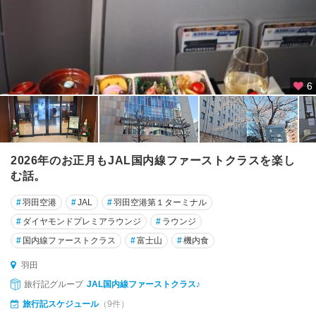
田
大
森
・
大
6
井
町
蒲
田
2026年のお正月もJAL国内線ファーストクラスを楽し
む話。
馬
込
#
羽田空港
#
JAL
#
羽田空港第１ターミナル
・
#
ダイヤモンドプレミアラウンジ
#
ラウンジ
池
#
国内線ファーストクラス
#
富士山
#
機内食
上
羽田
吉
旅行記グループ
JAL国内線ファーストクラス♪
祥
寺
旅行記スケジュール
（9件）