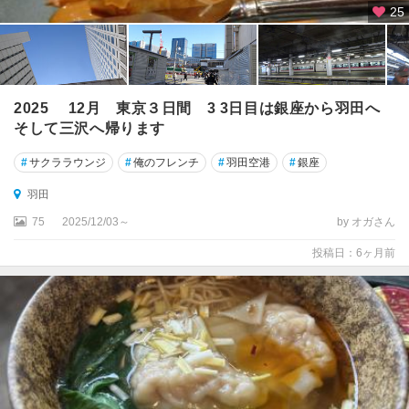
25
2025 12月 東京３日間 3 3日目は銀座から羽田へ
そして三沢へ帰ります
#
サクララウンジ
#
俺のフレンチ
#
羽田空港
#
銀座
羽田
75
2025/12/03～
by オガさん
投稿日：6ヶ月前