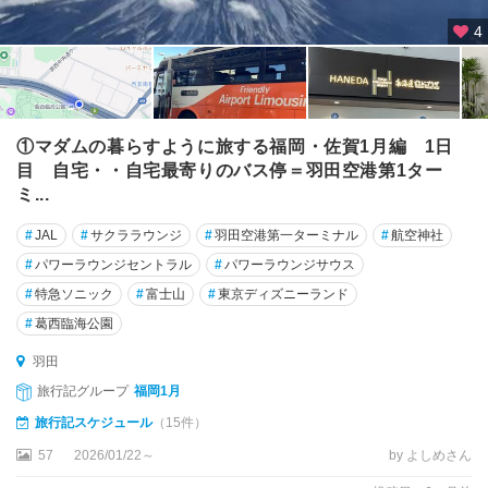
板
4
橋
・
練
馬
・
①マダムの暮らすように旅する福岡・佐賀1月編 1日
赤
目 自宅・・自宅最寄りのバス停＝羽田空港第1ター
羽
ミ...
中
#
JAL
#
サクララウンジ
#
羽田空港第一ターミナル
#
航空神社
野
#
パワーラウンジセントラル
#
パワーラウンジサウス
・
#
特急ソニック
#
富士山
#
東京ディズニーランド
杉
並
#
葛西臨海公園
・
羽田
世
田
旅行記グループ
福岡1月
谷
旅行記スケジュール
（15件）
57
2026/01/22～
by よしめさん
東
京