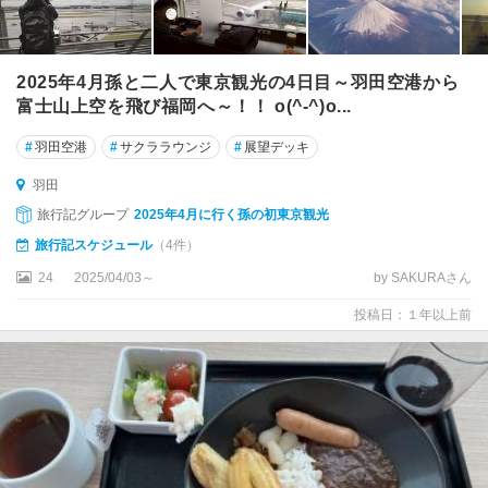
2025年4月孫と二人で東京観光の4日目～羽田空港から
富士山上空を飛び福岡へ～！！ o(^-^)o...
#
羽田空港
#
サクララウンジ
#
展望デッキ
羽田
旅行記グループ
2025年4月に行く孫の初東京観光
旅行記スケジュール
（4件）
24
2025/04/03～
by SAKURAさん
投稿日：１年以上前