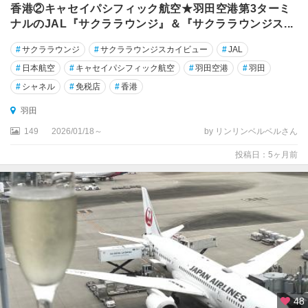
・
香港②キャセイパシフィック航空★羽田空港第3ターミ
目
ナルのJAL『サクララウンジ』＆『サクララウンジス...
白
#
サクララウンジ
#
サクララウンジスカイビュー
#
JAL
東
#
日本航空
#
キャセイパシフィック航空
#
羽田空港
#
羽田
京
#
シャネル
#
免税店
#
香港
タ
ワ
羽田
ー
・
149
2026/01/18～
by リンリンベルベルさん
品
投稿日：5ヶ月前
川
・
目
黒
六
本
木
・
赤
48
坂