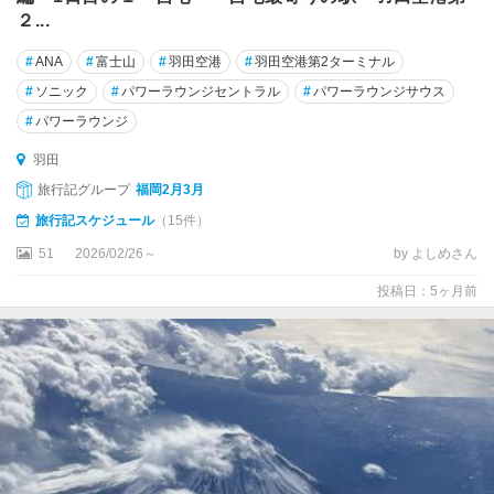
玉
２...
川
#
ANA
#
富士山
#
羽田空港
#
羽田空港第2ターミナル
お
#
ソニック
#
パワーラウンジセントラル
#
パワーラウンジサウス
台
#
パワーラウンジ
場
・
羽田
新
旅行記グループ
福岡2月3月
橋
・
旅行記スケジュール
（15件）
汐
51
2026/02/26～
by よしめさん
留
投稿日：5ヶ月前
葛
飾
・
葛
西
・
足
立