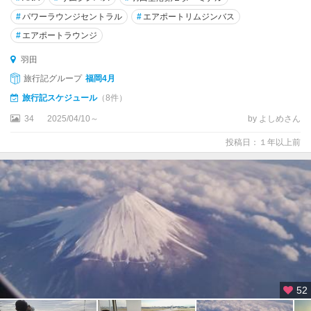
#
パワーラウンジセントラル
#
エアポートリムジンバス
#
エアポートラウンジ
羽田
旅行記グループ
福岡4月
旅行記スケジュール
（8件）
34
2025/04/10～
by よしめさん
投稿日：１年以上前
52