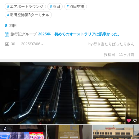
#
エアポートラウンジ
#
羽田
#
羽田空港
#
羽田空港第3ターミナル
羽田
旅行記グループ
2025年 初めてのオーストラリアは肌寒かった。
30
2025/07/06～
by 行き当たりばったりさん
投稿日：11ヶ月前
32