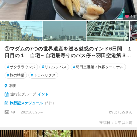
11
①マダムの7つの世界遺産を巡る魅惑のインド6日間 １
日目の１ 自宅～自宅最寄りのバス停～羽田空港第３...
#
サクララウンジ
#
リムジンバス
#
羽田空港第３旅客ターミナル
#
旅の準備
#
トラべリクス
羽田
旅行記グループ
インド
旅行記スケジュール
（5件）
49
2025/03/26～
by よしめさん
投稿日：１年以上前