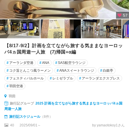
57
【8/17-9/2】計画を立てながら旅する気ままなヨーロッ
パ4ヵ国周遊一人旅 (7)帰国+α編
#
アーランダ空港
#
ANA
#
SAS航空ラウンジ
#
コク旨とんこつ風ラーメン
#
ANAスイートラウンジ
#
白銀亭
#
フェスティバルホール
#
レミゼラブル
#
アーランダエクスプレス
#
羽田空港
羽田
旅行記グループ
2025 計画を立てながら旅する気ままなヨーロッパ4ヵ国
周遊一人旅
旅行記スケジュール
（8件）
40
2025/09/01～
by yamaotokoy1さん