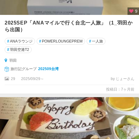
9
2025SEP「ANAマイルで行く台北一人旅」（1_羽田か
ら出国）
#
ANAラウンジ
#
POWERLOUNGEPREM
#
一人旅
#
羽田空港T2
羽田
旅行記グループ
202509台湾
29
2025/09/29～
by じょーさん
投稿日：7ヶ月前