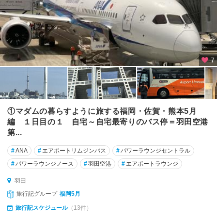
7
①マダムの暮らすように旅する福岡・佐賀・熊本5月
編 １日目の１ 自宅～自宅最寄りのバス停＝羽田空港
第...
#
ANA
#
エアポートリムジンバス
#
パワーラウンジセントラル
#
パワーラウンジノース
#
羽田空港
#
エアポートラウンジ
羽田
旅行記グループ
福岡5月
旅行記スケジュール
（13件）