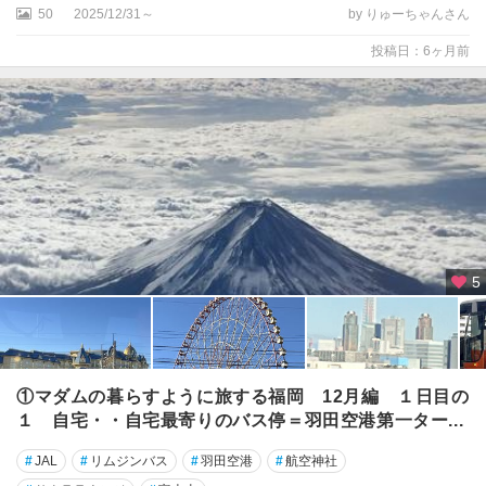
・
50
2025/12/31～
by りゅーちゃんさん
三
鷹
投稿日：6ヶ月前
・
府
中
・
多
摩
高
尾
・
5
八
王
子
・
町
①マダムの暮らすように旅する福岡 12月編 １日目の
田
１ 自宅・・自宅最寄りのバス停＝羽田空港第一ター...
・
立
#
JAL
#
リムジンバス
#
羽田空港
#
航空神社
川