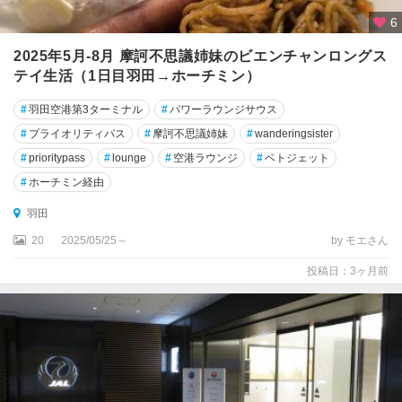
6
2025年5月-8月 摩訶不思議姉妹のビエンチャンロングス
テイ生活（1日目羽田→ホーチミン）
#
羽田空港第3ターミナル
#
パワーラウンジサウス
#
プライオリティパス
#
摩訶不思議姉妹
#
wanderingsister
#
prioritypass
#
lounge
#
空港ラウンジ
#
ベトジェット
#
ホーチミン経由
羽田
20
2025/05/25～
by モエさん
投稿日：3ヶ月前