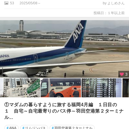
53
2025/05/08～
by よしめさん
投稿日：１年以上前
3
①マダムの暮らすように旅する福岡4月編 １日目の
１ 自宅～自宅最寄りのバス停～羽田空港第２ターミナ
ル...
#
ANA
#
リムジンバス
#
羽田空港第２ターミナル