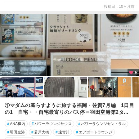
投稿日：10ヶ月前
5
①マダムの暮らすように旅する福岡・佐賀7月編 1日目
の1 自宅・・自宅最寄りのバス停＝羽田空港第2タ...
#
ANA機内
#
パワーラウンジサウス
#
パワーラウンジセントラル
#
羽田空港
#
若戸大橋
#
遠賀川
#
エアポートラウンジ