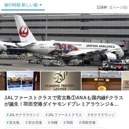
秋
旅行時期 新しい順
葉
116
件
(1ページ目)
原
・
御
茶
ノ
水
・
水
道
橋
46
銀
座
・
築
JALファーストクラスで宮古島①ANAも国内線Fクラス
地
が誕生！羽田空港ダイヤモンドプレミアラウンジ＆...
・
月
#
JALサクララウンジ
#
JALファーストクラス
#
サクララウンジ
島
#
宮古島
#
宮古空港
#
沖縄
#
羽田
#
羽田空港