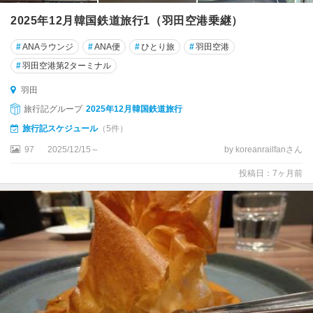
諸
2025年12月韓国鉄道旅行1（羽田空港乗継）
島
#
ANAラウンジ
#
ANA便
#
ひとり旅
#
羽田空港
#
羽田空港第2ターミナル
羽田
旅行記グループ
2025年12月韓国鉄道旅行
旅行記スケジュール
（5件）
97
2025/12/15～
by koreanrailfanさん
投稿日：7ヶ月前