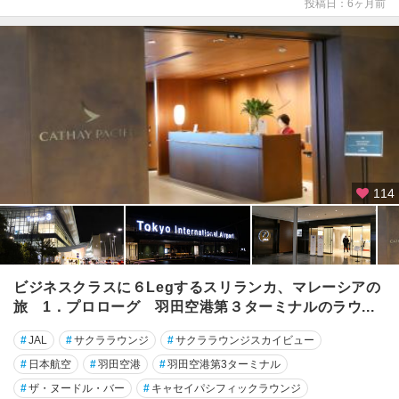
投稿日：6ヶ月前
駅
・
大
手
町
・
日
本
橋
114
浅
草
・
上
野
ビジネスクラスに６Legするスリランカ、マレーシアの
・
旅 1．プロローグ 羽田空港第３ターミナルのラウ...
東
京
#
JAL
#
サクララウンジ
#
サクララウンジスカイビュー
ス
#
日本航空
#
羽田空港
#
羽田空港第3ターミナル
カ
イ
#
ザ・ヌードル・バー
#
キャセイパシフィックラウンジ