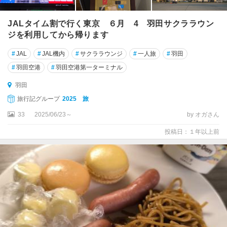
JALタイム割で行く東京 ６月 4 羽田サクララウン
ジを利用してから帰ります
#
JAL
#
JAL機内
#
サクララウンジ
#
一人旅
#
羽田
#
羽田空港
#
羽田空港第一ターミナル
羽田
旅行記グループ
2025 旅
33
2025/06/23～
by オガさん
投稿日：１年以上前