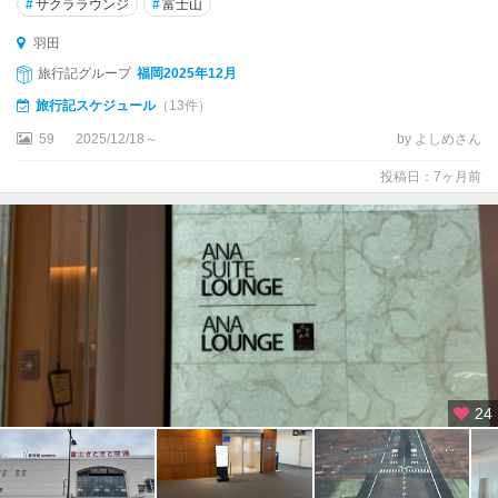
#
サクララウンジ
#
富士山
奥
羽田
多
旅行記グループ
福岡2025年12月
摩
旅行記スケジュール
（13件）
・
青
59
2025/12/18～
by よしめさん
梅
投稿日：7ヶ月前
・
あ
き
る
野
伊
豆
諸
島
24
小
笠
原