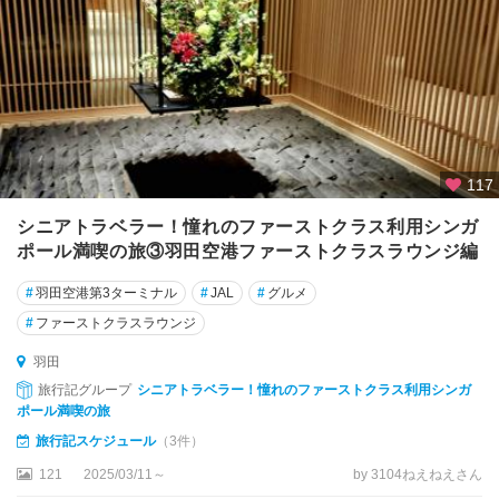
117
シニアトラベラー！憧れのファーストクラス利用シンガ
ポール満喫の旅③羽田空港ファーストクラスラウンジ編
#
羽田空港第3ターミナル
#
JAL
#
グルメ
#
ファーストクラスラウンジ
羽田
旅行記グループ
シニアトラベラー！憧れのファーストクラス利用シンガ
ポール満喫の旅
旅行記スケジュール
（3件）
121
2025/03/11～
by 3104ねえねえさん