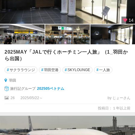
14
2025MAY「JALで行くホーチミン一人旅」（1_羽田か
ら出国）
#
サクララウンジ
#
羽田空港
#
SKYLOUNGE
#
一人旅
羽田
旅行記グループ
202505ベトナム
26
2025/05/22～
by じょーさん
投稿日：１年以上前