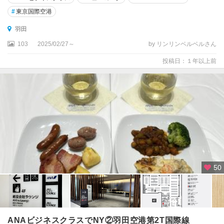
#
東京国際空港
羽田
103
2025/02/27～
by リンリンベルベルさん
投稿日：１年以上前
50
ANAビジネスクラスでNY②羽田空港第2T国際線