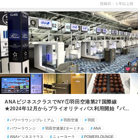
投稿日：１年以上前
47
ANAビジネスクラスでNY①羽田空港第2T国際線
★2024年12月からプライオリティパス利用開始『パ...
#
パワーラウンジプレミアム
#
羽田空港
#
羽田
#
パワーラウンジ
#
羽田空港第2ターミナル
#
ANA
#
ANAビジネスクラス
#
ニューヨーク
#
POWERLOUNGE