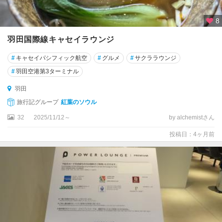
8
羽田国際線キャセイラウンジ
#
キャセイパシフィック航空
#
グルメ
#
サクララウンジ
#
羽田空港第3ターミナル
羽田
旅行記グループ
紅葉のソウル
32
2025/11/12～
by alchemistさん
投稿日：4ヶ月前