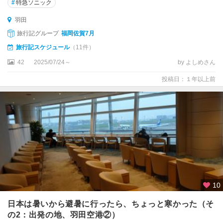
#
特急ソニック
羽田
旅行記グループ
福岡佐賀7月
旅行記スケジュール
（11件）
42
2025/07/24～
by よしめさん
投稿日：１年以上前
10
日本は暑いから避暑に行ったら、ちょっと寒かった（そ
の2：出発の地、羽田空港②）