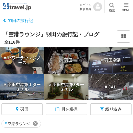
ログイン
新規登録
閉
検索
MENU
じ
る
羽田の旅行記
「空港ラウンジ」羽田の旅行記・ブログ
全116件
東
# パワーラウンジノ
# 羽田
# 羽田空港
京
ース
へ
戻
る
# 羽田空港第１ター
# 羽田空港第3ター
# JAL
ミナル
ミナル
東
京
す
羽田
月を選択
絞り込み
べ
て
×
#
空港ラウンジ