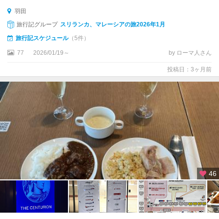
ツ
羽田
リ
ー
旅行記グループ
スリランカ、マレーシアの旅2026年1月
旅行記スケジュール
（5件）
新
77
2026/01/19～
by ローマ人さん
宿
・
投稿日：3ヶ月前
高
田
馬
場
・
四
ツ
谷
池
46
袋
・
巣
鴨