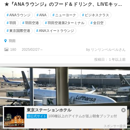
★『ANAラウンジ』のフード＆ドリンク、LIVEキッ...
#
ANAラウンジ
#
ANA
#
ニューヨーク
#
ビジネスクラス
#
羽田
#
羽田空港
#
羽田空港第2ターミナル
#
全日空
#
東京国際空港
#
ANAスイートラウンジ
羽田
180
2025/02/27～
by リンリンベルベルさん
投稿日：１年以上前
東京ステーションホテル
100種以上のアイテムが並ぶ朝食ブッフェ付
宿公式サイト
39
スポンサー提供