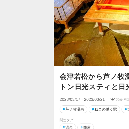
会津若松から芦ノ牧
トン日光スティと日
2023/03/17 - 2023/03/21
35位(同
#
芦ノ牧温泉
#
ねこの働く駅
#
関連タグ
#
温泉
#
鉄道