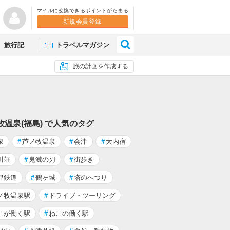
マイルに交換できるポイントがたまる
新規会員登録
×
旅行記
トラベルマガジン
旅の計画を作成する
牧温泉(福島) で人気のタグ
泉
#
芦ノ牧温泉
#
会津
#
大内宿
川荘
#
鬼滅の刃
#
街歩き
津鉄道
#
鶴ヶ城
#
塔のへつり
ノ牧温泉駅
#
ドライブ・ツーリング
こが働く駅
#
ねこの働く駅