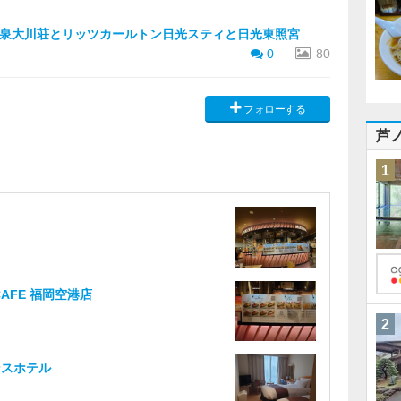
泉大川荘とリッツカールトン日光スティと日光東照宮
0
80
フォローする
芦
1
AFE 福岡空港店
2
ンスホテル