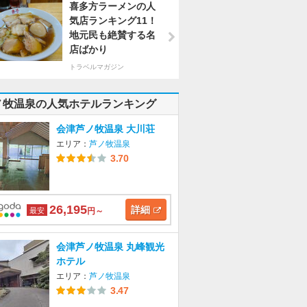
喜多方ラーメンの人
気店ランキング11！
地元民も絶賛する名
店ばかり
トラベルマガジン
ノ牧温泉の人気ホテルランキング
会津芦ノ牧温泉 大川荘
エリア：
芦ノ牧温泉
3.70
26,195
詳細
最安
円～
会津芦ノ牧温泉 丸峰観光
ホテル
エリア：
芦ノ牧温泉
3.47