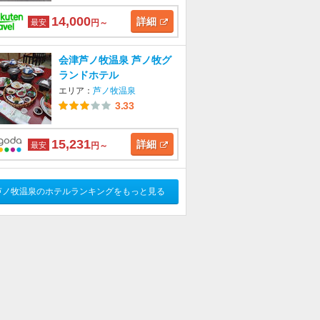
14,000
詳細
最安
円～
会津芦ノ牧温泉 芦ノ牧グ
ランドホテル
エリア：
芦ノ牧温泉
3.33
15,231
詳細
最安
円～
芦ノ牧温泉のホテルランキングをもっと見る