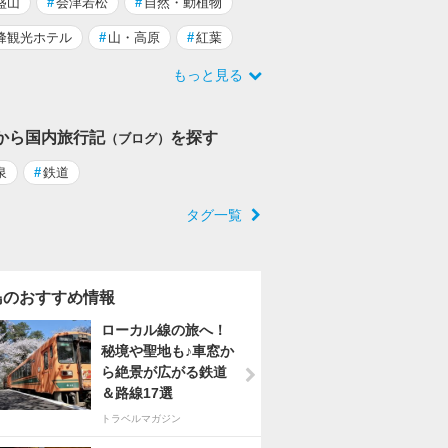
盛山
#
会津若松
#
自然・動植物
峰観光ホテル
#
山・高原
#
紅葉
もっと見る
から国内旅行記
を探す
（ブログ）
泉
#
鉄道
タグ一覧
島のおすすめ情報
ローカル線の旅へ！
秘境や聖地も♪車窓か
ら絶景が広がる鉄道
＆路線17選
トラベルマガジン