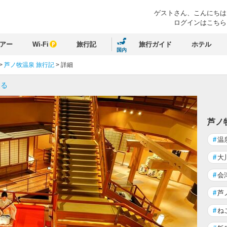
ゲストさん、
こんにちは
ログインはこちら
アー
Wi-Fi
旅行記
旅行ガイド
ホテル
国内
>
芦ノ牧温泉 旅行記
>
詳細
戻る
芦ノ
#
温
#
大
#
会
#
芦
#
ね