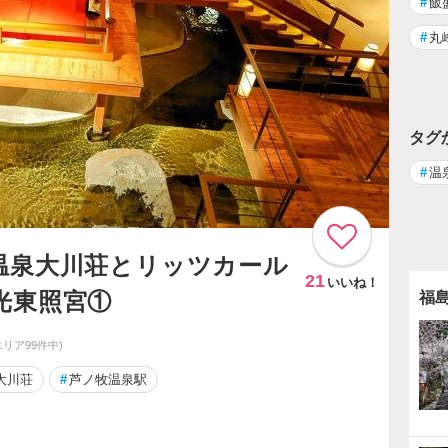
#
飯
#
丸
タグ
#
温
温泉大川荘とリッツカール
21
いいね！
光東照宮①
福
エリア99件中)
大川荘
#
芦ノ牧温泉駅