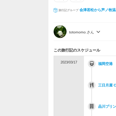
会津若松から芦ノ牧温
旅行記グループ
totomomo.さん
この旅行記のスケジュール
2023/03/17
福岡空港
三日月屋 C
品川プリ