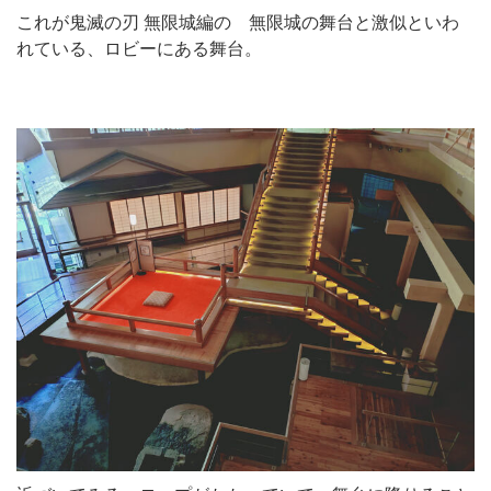
これが鬼滅の刃 無限城編の 無限城の舞台と激似といわ
れている、ロビーにある舞台。