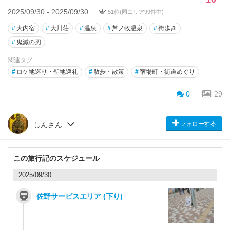
2025/09/30 - 2025/09/30
51位(同エリア99件中)
#
大内宿
#
大川荘
#
温泉
#
芦ノ牧温泉
#
街歩き
#
鬼滅の刃
関連タグ
#
ロケ地巡り・聖地巡礼
#
散歩・散策
#
宿場町・街道めぐり
0
29
フォローする
しんさん
この旅行記のスケジュール
2025/09/30
佐野サービスエリア (下り)