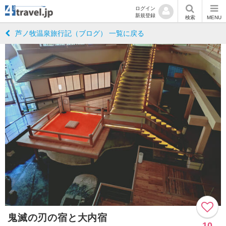
ログイン
新規登録
検索
MENU
芦ノ牧温泉旅行記（ブログ） 一覧に戻る
鬼滅の刃の宿と大内宿
10