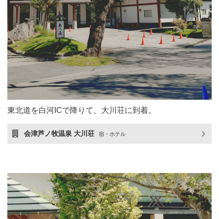
東北道を白河ICで降りて、大川荘に到着。
会津芦ノ牧温泉 大川荘
宿・ホテル