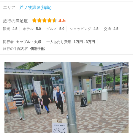
エリア
芦ノ牧温泉(福島)
4.5
旅行の満足度
観光
4.5
ホテル
5.0
グルメ
5.0
ショッピング
4.5
交通
4.5
同行者
カップル・夫婦
一人あたり費用
1万円 - 3万円
旅行の手配内容
個別手配