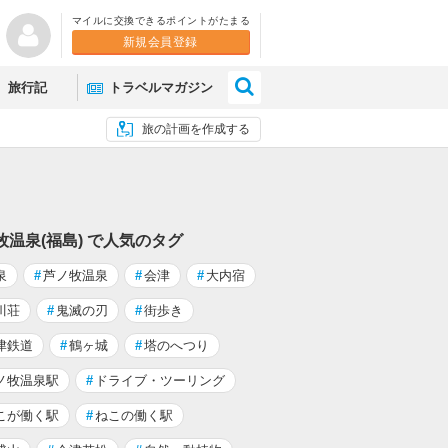
マイルに交換できるポイントがたまる
新規会員登録
×
旅行記
トラベルマガジン
旅の計画を作成する
牧温泉(福島) で人気のタグ
泉
#
芦ノ牧温泉
#
会津
#
大内宿
川荘
#
鬼滅の刃
#
街歩き
津鉄道
#
鶴ヶ城
#
塔のへつり
ノ牧温泉駅
#
ドライブ・ツーリング
こが働く駅
#
ねこの働く駅