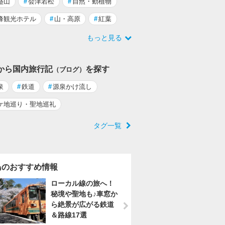
盛山
#
会津若松
#
自然・動植物
峰観光ホテル
#
山・高原
#
紅葉
もっと見る
から国内旅行記
を探す
（ブログ）
泉
#
鉄道
#
源泉かけ流し
ケ地巡り・聖地巡礼
タグ一覧
島のおすすめ情報
ローカル線の旅へ！
秘境や聖地も♪車窓か
ら絶景が広がる鉄道
＆路線17選