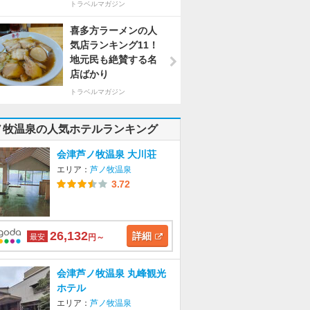
トラベルマガジン
喜多方ラーメンの人
気店ランキング11！
地元民も絶賛する名
店ばかり
トラベルマガジン
ノ牧温泉の人気ホテルランキング
会津芦ノ牧温泉 大川荘
エリア：
芦ノ牧温泉
3.72
26,132
詳細
最安
円～
会津芦ノ牧温泉 丸峰観光
ホテル
エリア：
芦ノ牧温泉