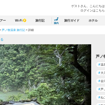
ゲストさん、
こんにちは
ログインはこちら
アー
Wi-Fi
旅行記
旅行ガイド
ホテル
国内
>
芦ノ牧温泉 旅行記
>
詳細
戻る
芦ノ
#
温
#
大
#
会
#
芦
#
ね