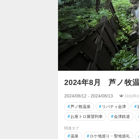
2024年8月 芦ノ牧
2024/08/12 - 2024/08/13
21位(同
#
芦ノ牧温泉
#
リバティ会津
#
#
お座トロ展望列車
#
会津鉄道
関連タグ
#
温泉
#
ロケ地巡り・聖地巡礼