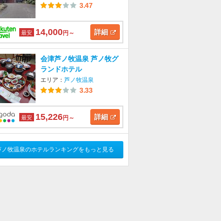
3.47
14,000
詳細
最安
円～
会津芦ノ牧温泉 芦ノ牧グ
ランドホテル
エリア：
芦ノ牧温泉
3.33
15,226
詳細
最安
円～
芦ノ牧温泉のホテルランキングをもっと見る