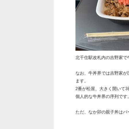
北千住駅改札内の吉野家で
なお、牛丼界では吉野家が
ます。
2番が松屋、大きく開いて
個人的な牛丼界の序列です
ただ、なか卯の親子丼はパ