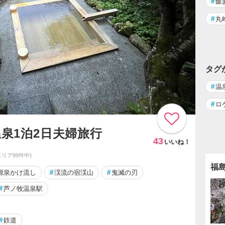
#
飯
#
丸
タグ
#
温
#
ロ
温泉1泊2日夫婦旅行
43
いいね！
エリア99件中)
福
源泉かけ流し
#
渓流の宿渓山
#
鬼滅の刃
#
芦ノ牧温泉駅
#
鉄道