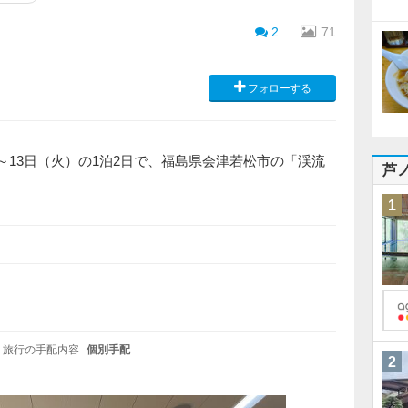
2
71
フォローする
）～13日（火）の1泊2日で、福島県会津若松市の「渓流
芦
1
旅行の手配内容
個別手配
2