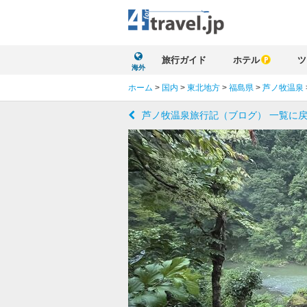
旅行ガイド
ホテル
ツ
海外
ホーム
>
国内
>
東北地方
>
福島県
>
芦ノ牧温泉
芦ノ牧温泉旅行記（ブログ） 一覧に