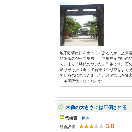
地下鉄駅出口を出てまずあるのが二之鳥居
にあるのが一之鳥居。二之鳥居が白いの
て、より「時代のついた」印象です。石
帰りがけ振り返って石造りの額束をよく
ているのに気づきました。筥崎宮は八幡
「敵国降伏」だったのか。
木像の大きさには圧倒される
筥崎宮
博多
3.0
総合評価：