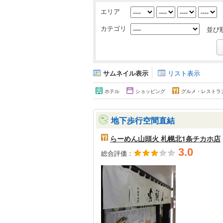
エリア
カテゴリ
並び
サムネイル表示
リスト表示
ホテル
ショッピング
グルメ・レストラ
地下歩行空間直結
らーめん山頭火 札幌北1条チカホ店
3.0
総合評価：