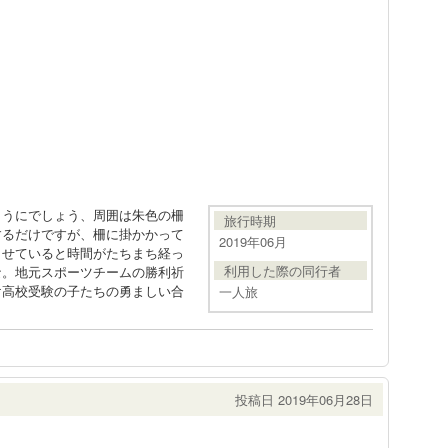
ようにでしょう、周囲は朱色の柵
旅行時期
するだけですが、柵に掛かかって
2019年06月
らせていると時間がたちまち経っ
利用した際の同行者
な。地元スポーツチームの勝利祈
け高校受験の子たちの勇ましい合
一人旅
投稿日 2019年06月28日