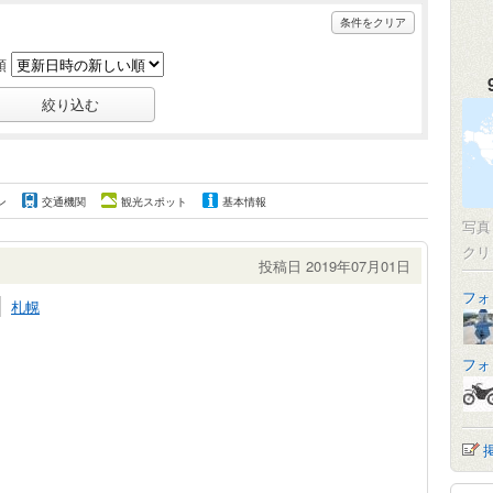
条件をクリア
順
ン
交通機関
観光スポット
基本情報
写
クリ
投稿日 2019年07月01日
フォ
札幌
フォ