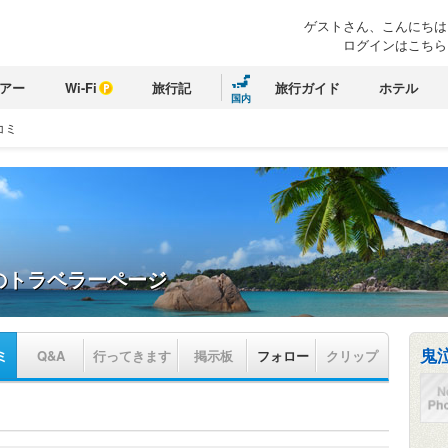
ゲストさん、こんにちは
ログインはこちら
アー
Wi-Fi
旅行記
旅行ガイド
ホテル
国内
コミ
のトラベラーページ
鬼
ミ
Q&A
行ってきます
掲示板
フォロー
クリップ