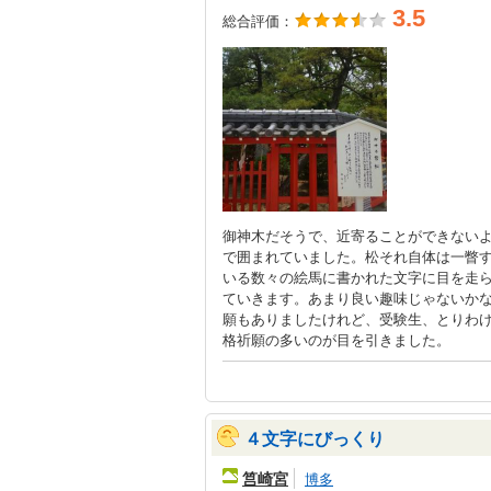
3.5
総合評価：
御神木だそうで、近寄ることができない
で囲まれていました。松それ自体は一瞥
いる数々の絵馬に書かれた文字に目を走
ていきます。あまり良い趣味じゃないか
願もありましたけれど、受験生、とりわ
格祈願の多いのが目を引きました。
４文字にびっくり
筥崎宮
博多