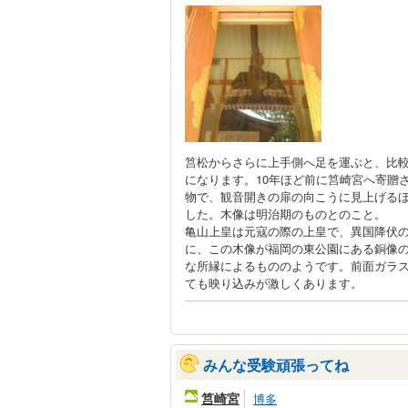
筥松からさらに上手側へ足を運ぶと、比
になります。10年ほど前に筥崎宮へ寄贈
物で、観音開きの扉の向こうに見上げる
した。木像は明治期のものとのこと。
亀山上皇は元寇の際の上皇で、異国降伏
に、この木像が福岡の東公園にある銅像
な所縁によるもののようです。前面ガラ
ても映り込みが激しくあります。
みんな受験頑張ってね
筥崎宮
博多