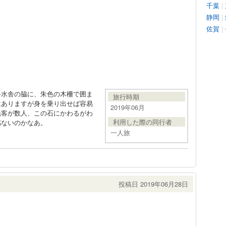
千葉
|
静岡
|
佐賀
|
手水舎の脇に、朱色の木柵で囲ま
旅行時期
はありますが身を乗り出せば容易
2019年06月
光客が数人、この石にかわるがわ
利用した際の同行者
感ないのかなあ。
一人旅
投稿日 2019年06月28日