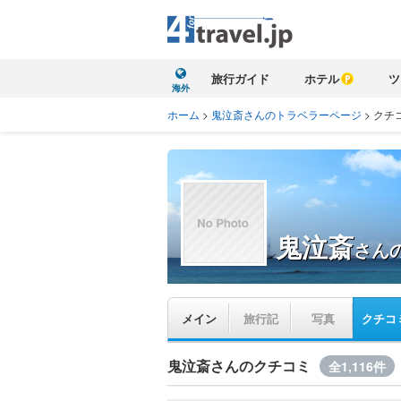
旅行ガイド
ホテル
ツ
海外
ホーム
>
鬼泣斎さんのトラベラーページ
>
クチ
鬼泣斎
さん
メイン
旅行記
写真
クチコ
鬼泣斎さんのクチコミ
全1,116件