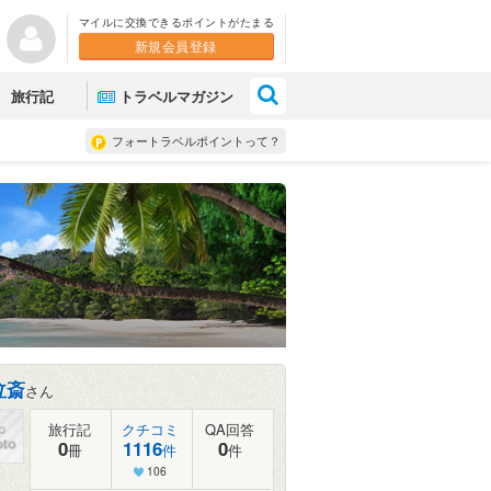
マイルに交換できるポイントがたまる
新規会員登録
×
旅行記
トラベルマガジン
フォートラベルポイントって？
泣斎
さん
旅行記
クチコミ
QA回答
0
1116
0
冊
件
件
106