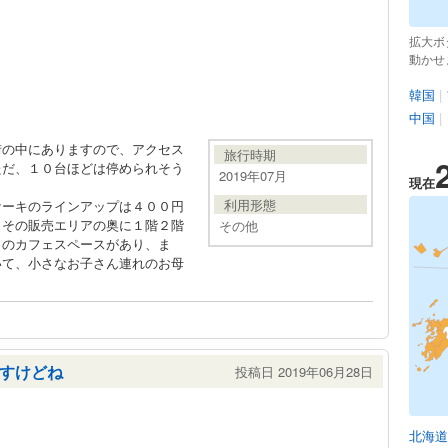
拡大ボ
動かせ
韓国
|
中国
|
街の中にありますので、アクセス
旅行時期
ただ、１０台ほどは停められそう
2019年07月
現在
利用形態
ケーキのラインアップは４００円
。その販売エリアの奥に１階２階
その他
りのカフェスペースがあり、ま
いて、小さなお子さん連れのお母
すけどね
投稿日 2019年06月28日
北海道