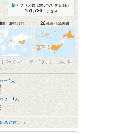
アクセス数
（2016年09月04日登録）
151,726
アクセス
9
28
国・地域渡航
都道府県訪問
真
|
QA掲示板
|
行ってきます
|
掲示版
ップ
1
ロー
人
1
ロワー
人
掲示板に書く>>