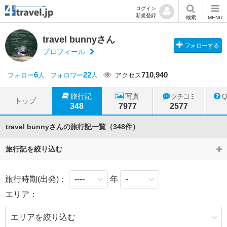
ログイン
新規登録
検索
MENU
travel bunnyさん
フォローする
プロフィール
6
22
710,940
フォロー
人
フォロワー
人
アクセス
旅行記
写真
クチコミ
トップ
348
7977
2577
travel bunnyさんの旅行記一覧（348件）
旅行記を絞り込む
旅行時期(出発)：
年
エリア：