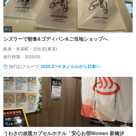
2
シズラーで朝食&ゴディパン&ご当地ショップへ
銀座・有楽町・日比谷(東京)
旅行時期：2025/03
旅行記グループ
2025.2〜3 ホノルルから日本へ
14
うわさの放題カプセルホテル「安心お宿Women 新橋汐