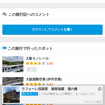
この旅行記へのコメント
ログインしてコメントを書く
この旅行で行ったスポット
大阪モノレール
3.95
乗り物
大阪国際空港 (伊丹空港)
4.32
ラフォーレ倶楽部 箱根強羅 湯の棲
空港
いつもの旅をもっと便利に、もっとおトクに
宿公式サイト
羽田空港 第2旅客ターミナル
スポンサー提供