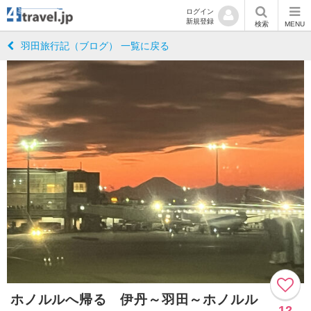
ログイン
新規登録
検索
MENU
羽田旅行記（ブログ） 一覧に戻る
ホノルルへ帰る 伊丹～羽田～ホノルル
12