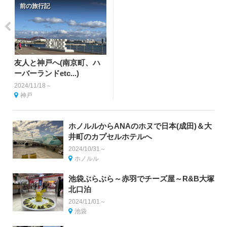
前の旅行記
友人と神戸へ(南京町、ハ
ーバーランドetc...)
2024/11/18～
神戸
ホノルルからANAのホヌで日本(成田)＆大
井町のカプセルホテルへ
2024/10/31～
ホノルル
池袋ぶらぶら～赤羽でチーズ屋～R&B大塚
北口泊
2024/11/01～
池袋