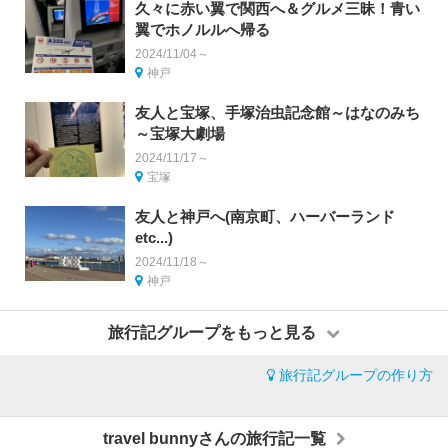
久々に赤い翼で関西へ＆グルメ三昧！青い
翼でホノルルへ帰る
2024/11/04～
神戸
友人と宝塚、手塚治虫記念館～はなのみち
～宝塚大劇場
2024/11/17～
宝塚
友人と神戸へ(南京町、ハーバーランド
etc...)
2024/11/18～
神戸
旅行記グループをもっと見る
旅行記グループの作り方
travel bunnyさんの旅行記一覧