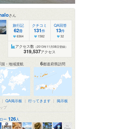
halo
さん
旅行記
クチコミ
QA回答
62
131
13
冊
件
件
6364
1582
32
アクセス数
（2013年11月08日登録）
319,537
アクセス
1
6
国・地域渡航
都道府県訪問
|
QA掲示板
|
行ってきます
|
掲示板
ップ
126
ロー
人