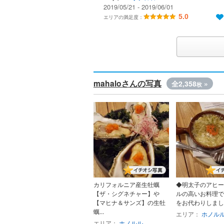
2019/05/21 - 2019/06/01
5.0
エリアの満足度：
mahaloさんの写真
全2,358
»
枚
カリフォルニア産生牡蠣
◆明太子のアヒー
【ザ・シグネチャー】や
ルの高いお料理で
【マヒナ＆サンズ】の生牡
をお代わりしまし
蠣...
エリア：
ホノル
エリア：
ホノルル