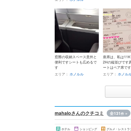
窓際の収納スペース意外と
座席は、私は11K
便利ですシートも広めるで
2Hの縦並びです
す
ートはペア席です..
エリア：
ホノルル
エリア：
ホノル
mahaloさんのクチコミ
全131
»
件
ホテル
ショッピング
グルメ・レストラ