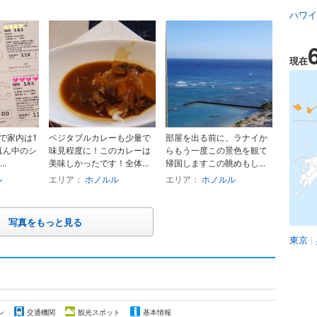
ハワイ
現在
で家内は1
ベジタブルカレーも少量で
部屋を出る前に、ラナイか
真ん中のシ
味見程度に！このカレーは
らもう一度この景色を観て
.
美味しかったです！全体...
帰国しますこの眺めもし...
ル
エリア：
ホノルル
エリア：
ホノルル
写真をもっと見る
東京
|
ン
交通機関
観光スポット
基本情報