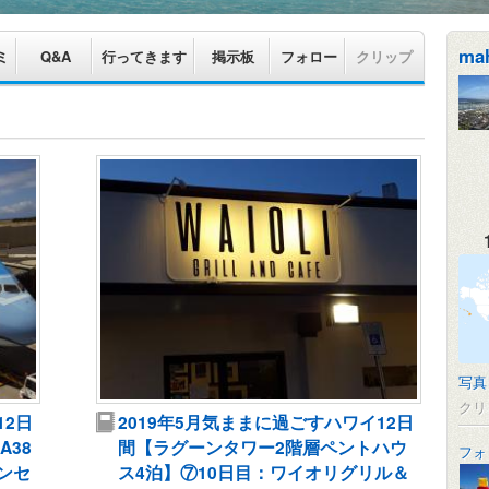
ma
ミ
Q&A
行ってきます
掲示板
フォロー
クリップ
写真
クリ
12日
2019年5月気ままに過ごすハワイ12日
A38
間【ラグーンタワー2階層ペントハウ
フォ
ンセ
ス4泊】⑦10日目：ワイオリグリル＆