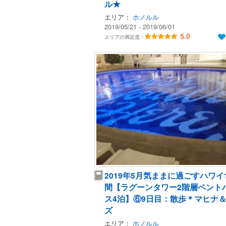
ル★
エリア：
ホノルル
2019/05/21 - 2019/06/01
5.0
エリアの満足度：
2019年5月気ままに過ごすハワイ
間【ラグーンタワー2階層ペント
ス4泊】⑥9日目：散歩＊マヒナ
ズ
エリア：
ホノルル