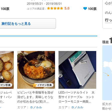
心が
2019/05/21 - 2019/06/01
108票
5.0
100票
エリアの満足度：
のん
行っ
旅行記をもっと見る
現在
ジョレベ
ビビンバと牛骨髄等を混ぜ
LEDパーソナルライト 大
す！パン
混ぜします。美味しそうな
型サイドテーブル コント
た。
のが伝わるかな(笑)ス...
ローラーモニター画面...
拡大ボ
ル
エリア：
ホノルル
エリア：
ホノルル
動かせ