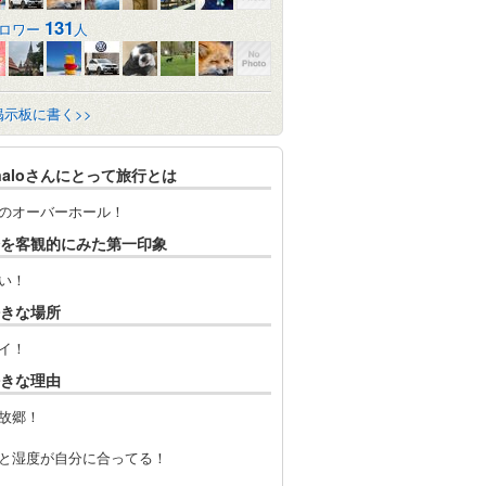
131
ロワー
人
掲示板に書く>>
haloさんにとって旅行とは
のオーバーホール！
を客観的にみた第一印象
い！
きな場所
イ！
きな理由
故郷！
と湿度が自分に合ってる！