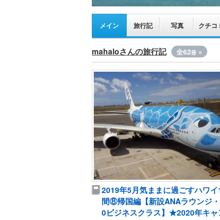
メイン
旅行記
写真
クチコ
mahaloさんの旅行記
全62
»
冊
2019年5月気ままに過ごすハワイ
間⑧帰国編【新設ANAラウンジ・
0ビジネスクラス】★2020年キャ