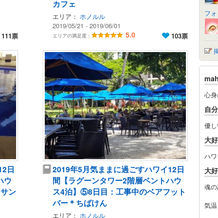
カフェ
フォ
エリア：
ホノルル
2019/05/21 - 2019/06/01
111票
5.0
103票
エリアの満足度：
ma
心身
自分
優し
大好
ハワ
12日
2019年5月気ままに過ごすハワイ12日
大好
ハウ
間【ラグーンタワー2階層ペントハウ
魂の
＆サン
ス4泊】⑤8日目：工事中のベアフット
バー＊ちばけん
気温
エリア：
ホノルル