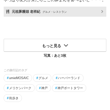
元祖豚饅頭 老祥紀
グルメ・レストラン
もっと見る
写真：あと
3
枚
この旅行記のタグ
#
umieMOSAIC
#
グルメ
#
ハーバーランド
#
メリケンパーク
#
神戸
#
神戸ポートタワー
#
街歩き