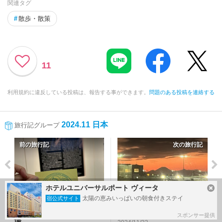
関連タグ
#
散歩・散策
11
利用規約に違反している投稿は、報告する事ができます。
問題のある投稿を連絡する
2024.11 日本
旅行記グループ
前の旅行記
次の旅行記
ホテルユニバーサルポート ヴィータ
太陽の恵みいっぱいの朝食付きステイ
宿公式サイト
友人と宝塚、手塚治虫記念
ホノルルへ帰る 伊丹～羽
館～はなのみち～宝塚大劇
田～ホノルル(ANA)
スポンサー提供
場