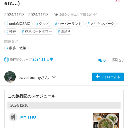
etc...)
2024/11/18 - 2024/11/18
2660位(同エリア5691件中)
#
umieMOSAIC
#
グルメ
#
ハーバーランド
#
メリケンパーク
#
神戸
#
神戸ポートタワー
#
街歩き
関連タグ
#
散歩・散策
2024.11 日本
旅行記グループ
0
23
フォローする
travel bunnyさん
この旅行記のスケジュール
2024/11/18
MY THO