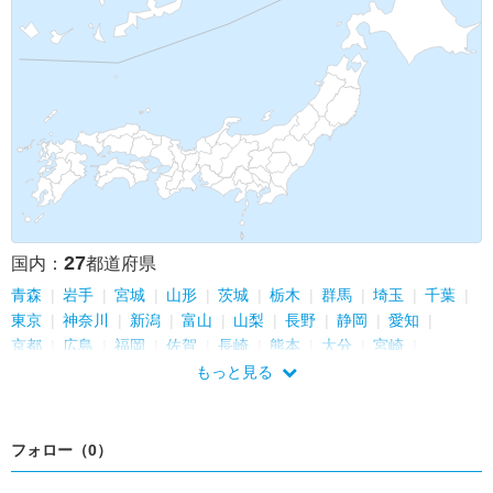
27
国内：
都道府県
青森
岩手
宮城
山形
茨城
栃木
群馬
埼玉
千葉
東京
神奈川
新潟
富山
山梨
長野
静岡
愛知
京都
広島
福岡
佐賀
長崎
熊本
大分
宮崎
鹿児島
沖縄
もっと見る
フォロー（0）