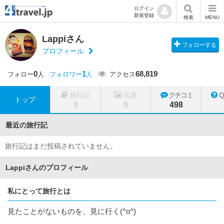
ログイン
新規登録
検索
MENU
Lappiさん
フォローする
プロフィール
0
1
68,819
フォロー
人
フォロワー
人
アクセス
旅行記
写真
クチコミ
トップ
0
0
498
最近の旅行記
旅行記はまだ投稿されていません。
Lappiさんのプロフィール
私にとって旅行とは
見たことがないものを、見に行く(^o^)