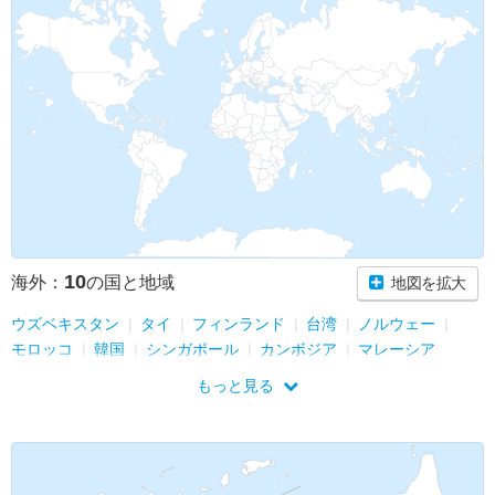
10
海外：
の国と地域
地図を拡大
ウズベキスタン
タイ
フィンランド
台湾
ノルウェー
モロッコ
韓国
シンガポール
カンボジア
マレーシア
もっと見る