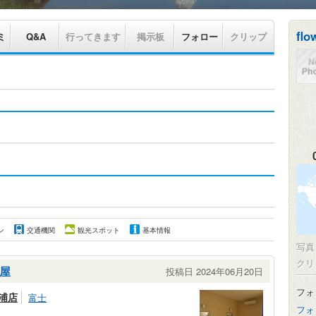
flo
ミ
Q&A
行ってきます
掲示板
フォロー
クリップ
ン
交通機関
観光スポット
基本情報
写
クリ
屋
投稿日 2024年06月20日
フォ
浦店
富士
フォ