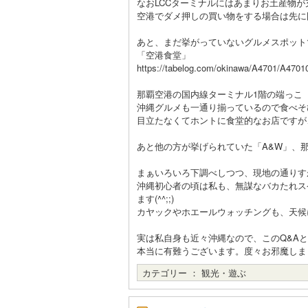
なおLCCターミナルにはあまりお土産物
空港でダメ押しの買い物をする場合は先に
あと、まだ挙がっていないグルメスポット
「空港食堂」
https://tabelog.com/okinawa/A4701/A47010
那覇空港の国内線ターミナル1階の端っこ
沖縄グルメも一通り揃っているので食べそ
目立たなくてホントに食堂的なお店ですが
あと他の方が挙げられていた「A&W」、
まぁいろいろ下調べしつつ、現地の通りす
沖縄初心者の頃は私も、無謀なバカたれス
ます(^^;;)
カヤックやホエールウォッチングも、天候
実は私自身も近々沖縄なので、このQ&A
本当に有難うございます。度々お邪魔しました
カテゴリー ：
観光・遊ぶ