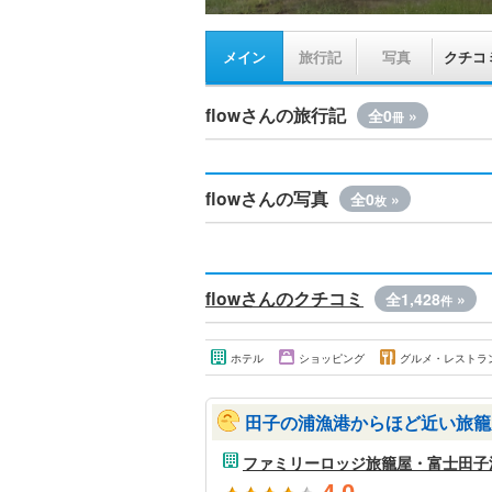
メイン
旅行記
写真
クチコ
flowさんの旅行記
全0
»
冊
flowさんの写真
全0
»
枚
flowさんのクチコミ
全1,428
»
件
ホテル
ショッピング
グルメ・レストラ
田子の浦漁港からほど近い旅籠
ファミリーロッジ旅籠屋・富士田子