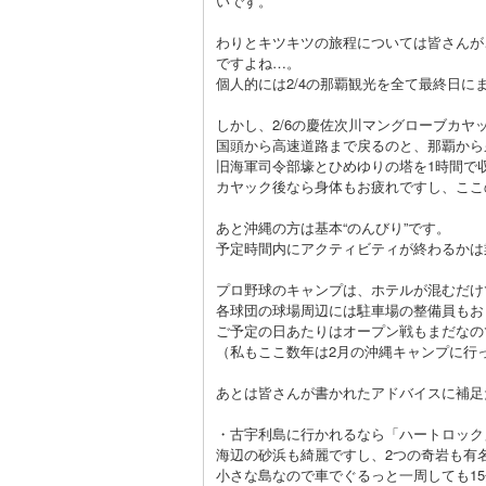
いです。
わりとキツキツの旅程については皆さんが
ですよね…。
個人的には2/4の那覇観光を全て最終日に
しかし、2/6の慶佐次川マングローブカ
国頭から高速道路まで戻るのと、那覇から
旧海軍司令部壕とひめゆりの塔を1時間で
カヤック後なら身体もお疲れですし、ここ
あと沖縄の方は基本“のんびり”です。
予定時間内にアクティビティが終わるかは
プロ野球のキャンプは、ホテルが混むだけ
各球団の球場周辺には駐車場の整備員もお
ご予定の日あたりはオープン戦もまだなの
（私もここ数年は2月の沖縄キャンプに行
あとは皆さんが書かれたアドバイスに補足
・古宇利島に行かれるなら「ハートロック
海辺の砂浜も綺麗ですし、2つの奇岩も有
小さな島なので車でぐるっと一周しても1