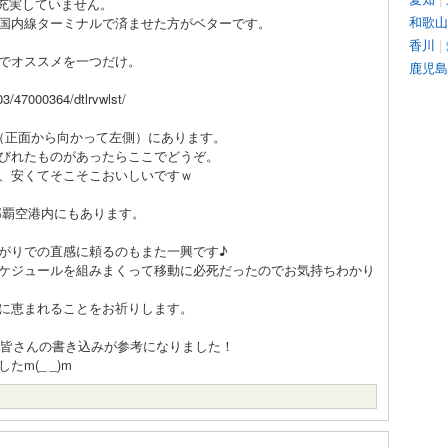
が充実していません。
和歌山
国内線ターミナルで済ませた方がベターです。
香川
|
でオススメを一つだけ。
鹿児島
3/47000364/dtlrvwlst/
（正面から向かって左側）にあります。
びれたものがあったらここでどうぞ。
、安くてそこそこおいしいですｗ
那覇空港内にもあります。
がりでの直感に頼るのもまた一興です♪
ケジュールを組みまくって移動に必死だったのでお気持ちわかり
に恵まれることをお祈りします。
と皆さんの書き込みが参考になりました！
m(_ _)m