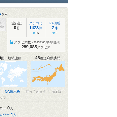
w
さん
旅行記
クチコミ
QA回答
0
1428
2
冊
件
件
66
0
アクセス数
（2013年03月07日登録）
289,085
アクセス
0
46
国・地域渡航
都道府県訪問
真
|
QA掲示板
|
行ってきます
|
掲示版
ップ
0
ロー
人
1
ロワー
人