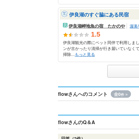
伊良湖のすぐ脇にある民宿
伊良湖岬地魚の宿 たかのや
渥美
1.5
伊良湖観光の際にペット同伴で利用しま
ンが古かったり清掃が行き届いていなく
掃除...
もっと見る
flowさんへのコメント
全0
»
件
flowさんのQ＆A
回答（2件）