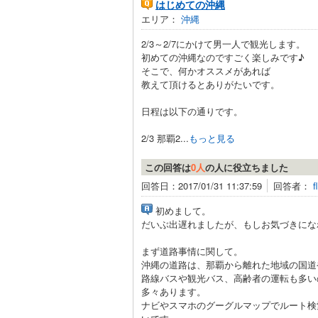
はじめての沖縄
エリア：
沖縄
2/3～2/7にかけて男一人で観光します。
初めての沖縄なのですごく楽しみです♪
そこで、何かオススメがあれば
教えて頂けるとありがたいです。
日程は以下の通りです。
2/3 那覇2...
もっと見る
この回答は
0人
の人に役立ちました
回答日：2017/01/31 11:37:59
回答者：
f
初めまして。
だいぶ出遅れましたが、もしお気づきにな
まず道路事情に関して。
沖縄の道路は、那覇から離れた地域の国道
路線バスや観光バス、高齢者の運転も多い
多々あります。
ナビやスマホのグーグルマップでルート検