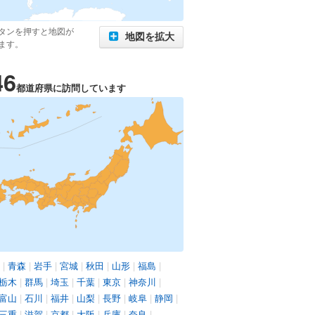
タンを押すと地図が
地図を拡大
ます。
46
都道府県に訪問しています
|
青森
|
岩手
|
宮城
|
秋田
|
山形
|
福島
|
栃木
|
群馬
|
埼玉
|
千葉
|
東京
|
神奈川
|
富山
|
石川
|
福井
|
山梨
|
長野
|
岐阜
|
静岡
|
三重
|
滋賀
|
京都
|
大阪
|
兵庫
|
奈良
|