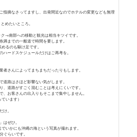
ご指摘なさってますし、出発間近なのでホテルの変更なども無理
まとめたいところ。
ヤック→南部への移動と観光は相当キツイです。
糸満までの一般道で時間を要します。
収めるのも駆け足です。
のハードスケジュールだけはご再考を。
業者さんによってまちまちだったりもします。
で道路はさほど影響ない気がします。
り、道路がすごく混むことは考えにくいです。
で、お客さんの出入りもそこまで集中しません。
っています）
だけ。
」はぜひ。
名でいかにも沖縄の海という写真が撮れます。
5分ぐらいです。