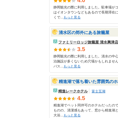
4.0
静岡観光の際に利用しました。駐車場が
はイオンタウンなどもあるので長期滞在
くで...
もっと見る
清水区の郊外にある旅籠屋
ファミリーロッジ旅籠屋 清水興津
3.5
静岡観光の際に利用しました。清水の中
泊施設が多くないため穴場かもしれません
バス...
もっと見る
精進湖で落ち着いた雰囲気のホ
精進レークホテル
富士五湖
4.5
精進湖でペット同伴可のホテルだったの
ものの、清潔感もあって、窓から精進湖
大浴...
もっと見る