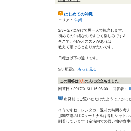
はじめての沖縄
エリア：
沖縄
2/3～2/7にかけて男一人で観光します。
初めての沖縄なのですごく楽しみです♪
そこで、何かオススメがあれば
教えて頂けるとありがたいです。
日程は以下の通りです。
2/3 那覇2...
もっと見る
この回答は
0人
の人に役立ちました
回答日：2017/01/31 16:08:09
回答者：
f
出発前にご覧いただけたようでよかったで
そうですね、レンタカー返却の時間を考え
那覇空港のLCCターミナルは専用シャト
到着しています（空港内での買い物や食事