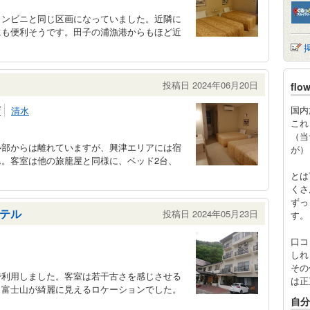
コンビニと同じ区画になっていました。近隣に
にも便利そうです。田子の浦漁港からもほど近
投稿日 2024年06月20日
fl
店
国内
清水
これ
（当
心部からは離れていますが、興津エリアには宿
が）
。客室は他の旅籠屋と同様に、ベッド2台、
とは
くさ
ずっ
テル
投稿日 2024年05月23日
す。
口コ
しれ
その
で利用しました。客室は若干古さを感じさせる
は正
と富士山が綺麗に見えるロケーションでした。
自分