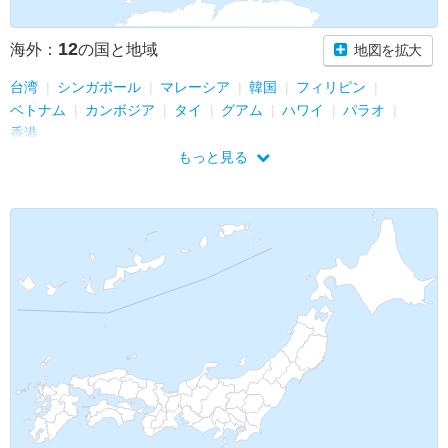
12
海外：
の国と地域
地図を拡大
台湾
シンガポール
マレーシア
韓国
フィリピン
ベトナム
カンボジア
タイ
グアム
ハワイ
パラオ
香港
もっと見る