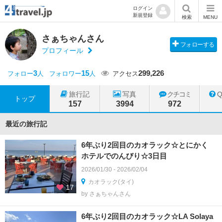
ログイン
新規登録
検索
MENU
さぁちゃんさん
フォローする
プロフィール
3
15
299,226
フォロー
人
フォロワー
人
アクセス
旅行記
写真
クチコミ
トップ
157
3994
972
最近の旅行記
6年ぶり2回目のカオラック☆とにかく
ホテルでのんびり☆3日目
2026/01/30 - 2026/02/04
カオラック(タイ)
17
by さぁちゃんさん
6年ぶり2回目のカオラック☆LA Solaya