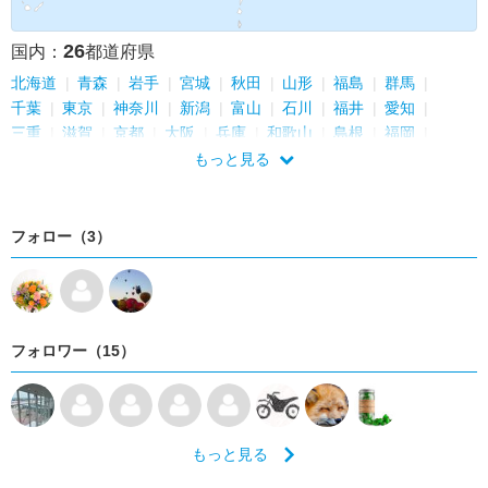
26
国内：
都道府県
北海道
青森
岩手
宮城
秋田
山形
福島
群馬
千葉
東京
神奈川
新潟
富山
石川
福井
愛知
三重
滋賀
京都
大阪
兵庫
和歌山
島根
福岡
鹿児島
沖縄
もっと見る
フォロー（3）
フォロワー（15）
もっと見る