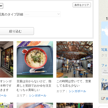
条件をクリア
写真のタイプ詳細
1
写真
クリ
フォ
フォ
すシンガ
言葉は分からないけど、指
この時間は空いてて、営業
８時です
差しと笑顔でおかゆを注文
してる店も少ない
きます
むっちゃ美味しい
エリア：
シンガポール
ポール
エリア：
シンガポール