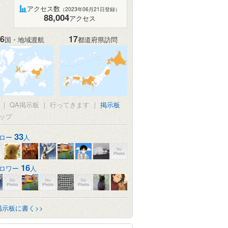
アクセス数
（2023年06月21日登録）
88,004
アクセス
6
17
国・地域渡航
都道府県訪問
|
QA掲示板
|
行ってきます
|
掲示板
ップ
33
ロー
人
16
ロワー
人
掲示板に書く>>