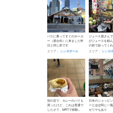
バスに乗ってすぐのホーカ
ジュース屋さんで
ー（屋台街）に来ました昨
びジュースを頼ん
日と同じ所です
の前で絞ってくれ
エリア：
シンガポール
エリア：
シンガ
別の店で、カレーのパイも
日本のショッピン
買ったけど、これは普通で
ーとほぼ同じ一風
したさて、MRTで移動...
ゼリヤもあり