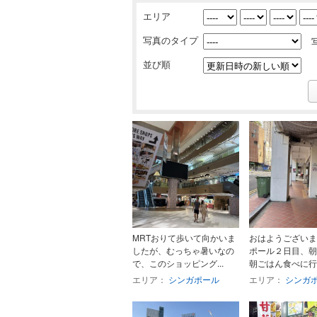
エリア
写真のタイプ
並び順
MRTおりて歩いて向かいま
おはようございま
したが、むっちゃ暑いなの
ポール２日目、朝
で、このショッピング...
朝ごはん食べに行
エリア：
シンガポール
エリア：
シンガ