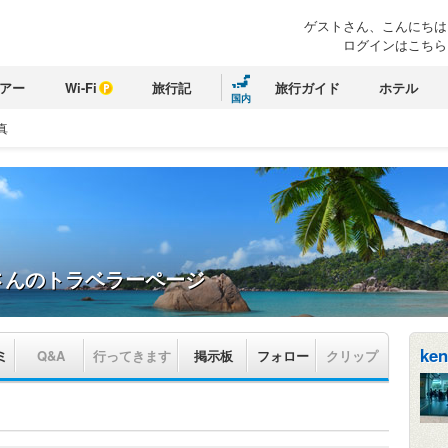
ゲストさん、こんにちは
ログインはこちら
アー
Wi-Fi
旅行記
旅行ガイド
ホテル
国内
真
さんのトラベラーページ
ken
ミ
Q&A
行ってきます
掲示板
フォロー
クリップ