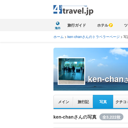
旅行ガイド
ホテル
ツ
海外
ホーム
>
ken-chanさんのトラベラーページ
>
写
ken-chan
メイン
旅行記
写真
クチコ
ken-chanさんの写真
全3,222枚