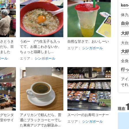
ke
体力
自分
大好
さとうき
うめー (^^)生玉子も入っ
自然な甘さで、おいしーい
大台
だら、目
てて、お腹こわさないか、
エリア：
シンガポール
大好
ました
ちょっと躊躇しまし...
ポール
エリア：
シンガポール
全身
行っ
アイ
それ
現在
グセンタ
アメリカンで頼んだら、普
スーパーのお寿司コーナー
堂やサイ
通にブラックコーヒーでし
エリア：
シンガポール
た東南アジアでお馴染み...