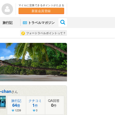
マイルに交換できるポイントがたまる
新規会員登録
×
旅行記
トラベルマガジン
フォートラベルポイントって？
-chan
さん
旅行記
クチコミ
QA回答
64
1
0
冊
件
件
1239
0