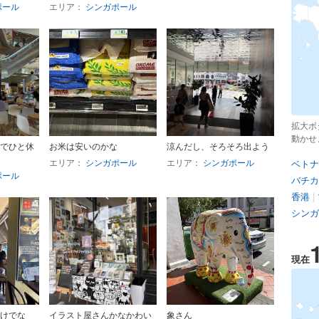
ポール
エリア：
シンガポール
拡大ボ
動かせ
でひと休
お米は安いのかな
涼んだし、そろそろ出よう
エリア：
シンガポール
エリア：
シンガポール
ベトナ
ポール
バチカ
香港
|
シンガ
現在
けでな
イラスト屋さんかなかわい
象さん