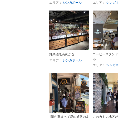
エリア：
シンガポール
エリア：
シンガ
野菜値段高めかな
コーヒースタンド
み
エリア：
シンガポール
エリア：
シンガ
1階が奥まって庇の通路のよ
このカトン地区だ