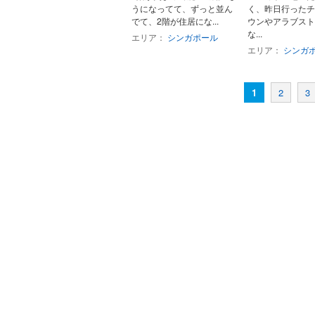
うになってて、ずっと並ん
く、昨日行ったチ
でて、2階が住居にな...
ウンやアラブスト
な...
エリア：
シンガポール
エリア：
シンガ
1
2
3