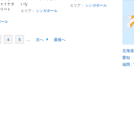
ャイナタ
いな
エリア：
シンガポール
リート
エリア：
シンガポール
ポール
4
5
...
次へ
最後へ
北海道
愛知
|
福岡
|