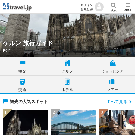
ログイン
新規登録
検索
MENU
ケルン 旅行ガイド
Koln
観光
グルメ
ショッピング
交通
ホテル
ツアー
観光の人気スポット
すべて見る
1
2
3