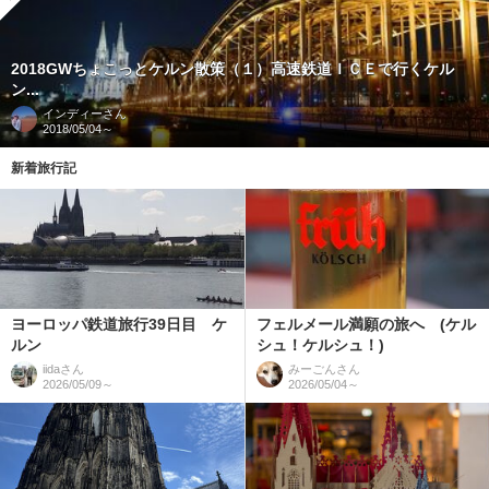
2018GWちょこっとケルン散策（１）高速鉄道ＩＣＥで行くケル
ン...
インディー
さん
2018/05/04～
新着旅行記
ヨーロッパ鉄道旅行39日目 ケ
フェルメール満願の旅へ (ケル
ルン
シュ！ケルシュ！)
iida
さん
みーごん
さん
2026/05/09～
2026/05/04～