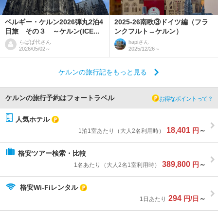
ベルギー・ケルン2026弾丸2泊4
2025-26南欧③ドイツ編（フラ
日旅 その３ ～ケルン(ICE...
ンクフルト→ケルン）
らぱぱ代
さん
hapi
さん
2026/05/02～
2025/12/26～
ケルンの旅行記をもっと見る
ケルンの旅行予約はフォートラベル
お得なポイントって？
人気ホテル
18,401
円
～
1泊1室あたり（大人2名利用時）
格安ツアー検索・比較
389,800
円
～
1名あたり（大人2名1室利用時）
格安Wi-Fiレンタル
294
円/日
～
1日あたり