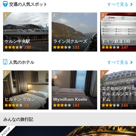
交通の人気スポット
すべて見る
1
2
3
ケルン中央駅
ライン川クルーズ
ドイツ鉄道 DB
3.82
3.51
3.47
人気のホテル
すべて見る
1
2
3
エクセルシオール
テル エルンスト 
ヒルトン ケルン
Wyndham Koeln
ドム
3.9
3.61
3.51
みんなの旅行記
PICKUP