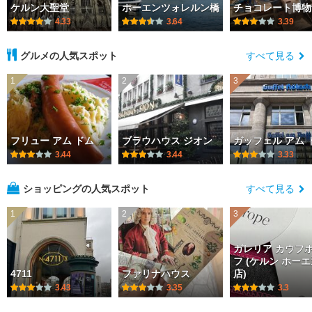
ケルン大聖堂
ホーエンツォレルン橋
チョコレート博物
4.33
3.64
3.39
グルメの人気スポット
すべて見る
1
2
3
フリュー アム ドム
ブラウハウス ジオン
ガッフェル アム 
3.44
3.44
3.33
ショッピングの人気スポット
すべて見る
1
2
3
ガレリア カウフ
フ (ケルン ホー
4711
ファリナハウス
店)
3.43
3.35
3.3