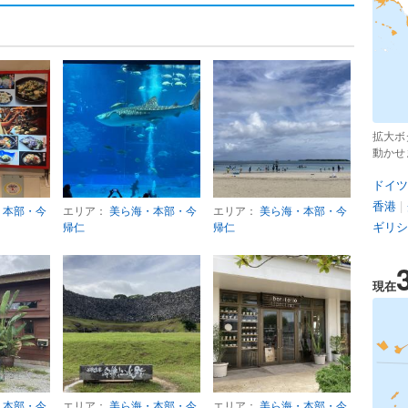
拡大ボ
動かせ
ドイツ
香港
|
・本部・今
エリア：
美ら海・本部・今
エリア：
美ら海・本部・今
ギリシ
帰仁
帰仁
現在
・本部・今
エリア：
美ら海・本部・今
エリア：
美ら海・本部・今