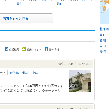
帰仁
帰仁
写真をもっと見る
北海道
東京
|
愛知
|
岡山
|
ン
交通機関
観光スポット
基本情報
長崎
|
投稿日 2025年08月13日
ート
宜野湾・北谷・中城
ンドミニアム。1泊3.5万円とややお高めです
ングも広くとても快適です。ウォーターサ...
投稿日 2025年08月13日