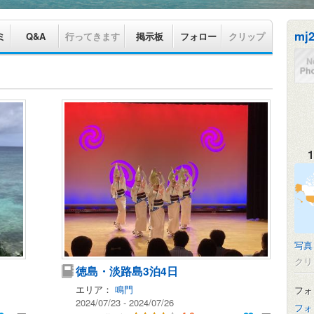
mj
ミ
Q&A
行ってきます
掲示板
フォロー
クリップ
1
写真
クリ
徳島・淡路島3泊4日
エリア：
鳴門
フォ
2024/07/23 - 2024/07/26
フォ