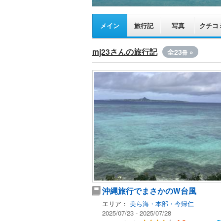
メイン
旅行記
写真
クチコ
mj23さんの旅行記
全23
»
冊
沖縄旅行でまさかのW台風
エリア：
美ら海・本部・今帰仁
2025/07/23 - 2025/07/28