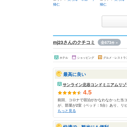
帰仁
帰仁
mj23さんのクチコミ
全673
»
件
ホテル
ショッピング
グルメ・レストラ
最高に良い
サンライン北谷コンドミニアムリゾ
4.5
前回、コロナで宿泊がかなわなかった当コ
が、部屋が2室（ベッド：5台）あり、リビ
もっと見る
快適で、観光にも便利