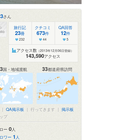
23
さん
旅行記
クチコミ
QA回答
23
673
12
冊
件
件
232
44
5
アクセス数
（2013年12月06日登録）
143,590
アクセス
3
33
国・地域渡航
都道府県訪問
|
QA掲示板
|
行ってきます
|
掲示板
ップ
0
ロー
人
1
ロワー
人