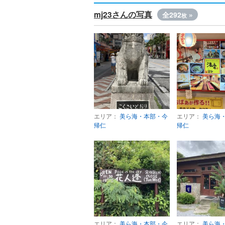
mj23さんの写真
全292
»
枚
エリア：
美ら海・本部・今
エリア：
美ら海
帰仁
帰仁
エリア：
美ら海・本部・今
エリア：
美ら海