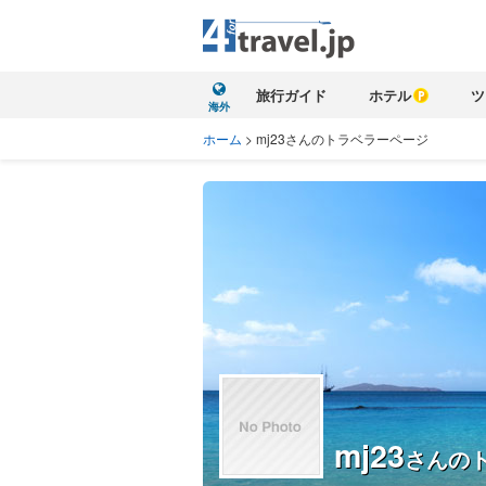
旅行ガイド
ホテル
ツ
海外
ホーム
>
mj23さんのトラベラーページ
mj23
さんの