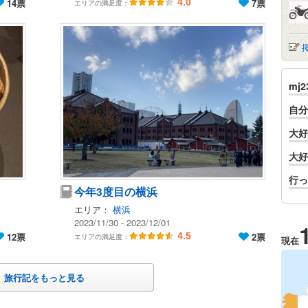
14票
4.0
7票
エリアの満足度：
mj
自分
大好
大好
行っ
今年3度目の横浜
エリア：
横浜
2023/11/30 - 2023/12/01
12票
4.5
2票
エリアの満足度：
現在
旅行記をもっと見る