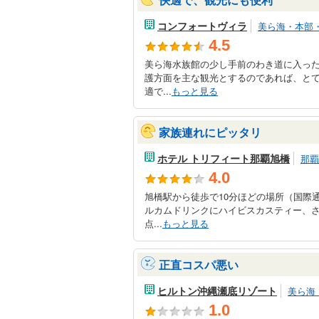
コンフォートヴィラ
美ら海・本部
4.5
美ら海水族館の少し手前のわき道に入っ
護方面を主な観光とするのであれば、と
適で...
もっと見る
家族連れにピッタリ
ホテル トリフィート那覇旭橋
那覇
4.0
旭橋駅から徒歩で10分ほどの場所（国際
ルカムドリンクにハイビスカスティー、
点...
もっと見る
正直コスパ悪い
ヒルトン沖縄瀬底リゾート
美ら海
1.0