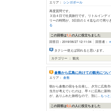
エリア：
シンガポール
再度質問です。
３泊４日で社員旅行です。リトルインディ
リーの時間が、3日目の１４迄なので周りき
る
この回答は
1人
の人に役立ちました
回答日：2019/06/27 12:11:04
回答者：
m
タクシー使えば回れると思います。
カテゴリー ：
観光
倉敷から広島に向けての観光につい
エリア：
倉敷
朝から倉敷の宿をを出発し、夕方に広島市
当方が考えていたのは、早々に広島に新幹
が、ありふれた旅程なので、別に...
もっと
この回答は
0人
の人に役立ちました