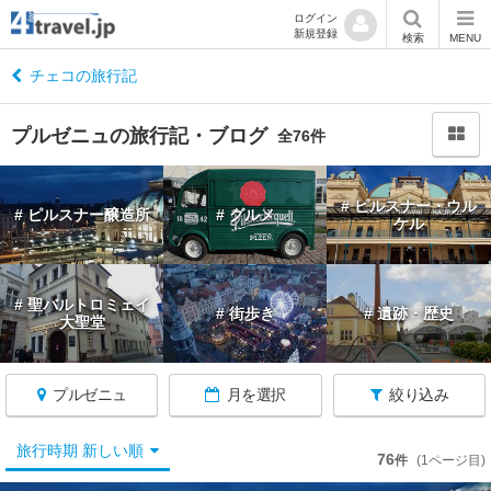
ログイン
新規登録
閉
検索
MENU
じ
る
チェコの旅行記
プルゼニュの旅行記・ブログ
全76件
チ
# ピルスナー・ウル
# ピルスナー醸造所
# グルメ
ェ
ケル
コ
へ
戻
# 聖バルトロミェイ
# 街歩き
# 遺跡・歴史
る
大聖堂
★
プルゼニュ
月を選択
絞り込み
チ
ェ
ス
旅行時期 新しい順
76
件
(1ページ目)
キ