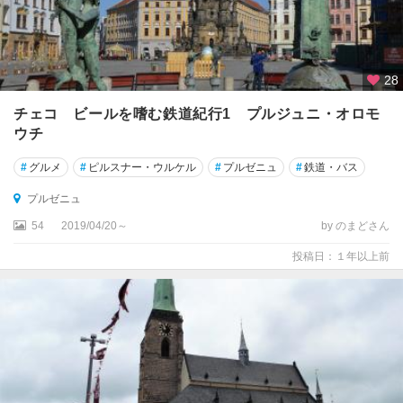
28
チェコ ビールを嗜む鉄道紀行1 プルジュニ・オロモ
ウチ
#
グルメ
#
ピルスナー・ウルケル
#
プルゼニュ
#
鉄道・バス
プルゼニュ
54
2019/04/20～
by のまどさん
投稿日：１年以上前