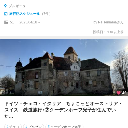
プルゼニュ
タ
旅行記スケジュール
（7件）
ー
ボ
51
2025/04/18～
by Reisemamaさん
ル
投稿日：１年以上前
チ
ェ
ス
ケ
ー
・
ブ
デ
ィ
ェ
46
ヨ
ドイツ・チェコ・イタリア ちょこっとオーストリア・
ヴ
スイス 鉄道旅行♪②クーデンホーフ光子が住んでい
ィ
た...
ツ
ェ
#
チェコ
#
プルゼン
#
クーデンホーフ光子