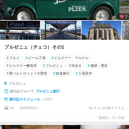
ン
ス
ケ
7
ー
・
ラ
ー
ズ
プルゼニュ（チェコ）その1
ニ
ェ
#
グルメ
#
ビール工場
#
ピルスナー・ウルケル
#
ピルスナー醸造所
#
プルゼニュ
#
街歩き
#
遺跡・歴史
リ
#
聖バルトロミェイ大聖堂
#
鉄道旅行
#
工場見学
ト
ミ
プルゼニュ
シ
旅行記グループ
プルゼニュ旅行
ュ
ル
旅行記スケジュール
（16件）
44
2024/09/21～
by チェコの旅グマさん
投稿日：3ヶ月前