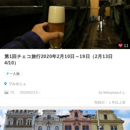
11
第1回チェコ旅行2020年2月10日～19日（2月13日
4/10）
#
一人旅
プルゼニュ
70
2020/02/13～
by tetsuyaaaさん
投稿日：１年以上前