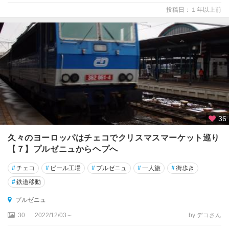
投稿日：１年以上前
36
久々のヨーロッパはチェコでクリスマスマーケット巡り
【７】プルゼニュからヘプへ
#
チェコ
#
ビール工場
#
プルゼニュ
#
一人旅
#
街歩き
#
鉄道移動
プルゼニュ
30
2022/12/03～
by デコさん