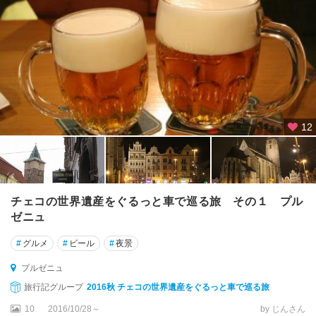
12
チェコの世界遺産をぐるっと車で巡る旅 その１ プル
ゼニュ
#
グルメ
#
ビール
#
夜景
プルゼニュ
旅行記グループ
2016秋 チェコの世界遺産をぐるっと車で巡る旅
10
2016/10/28～
by じんさん