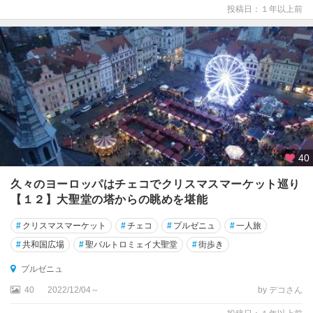
投稿日：１年以上前
40
久々のヨーロッパはチェコでクリスマスマーケット巡り
【１２】大聖堂の塔からの眺めを堪能
#
クリスマスマーケット
#
チェコ
#
プルゼニュ
#
一人旅
#
共和国広場
#
聖バルトロミェイ大聖堂
#
街歩き
プルゼニュ
40
2022/12/04～
by デコさん