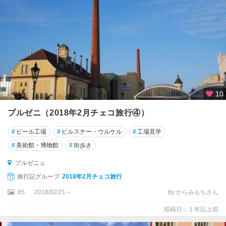
10
プルゼニ（2018年2月チェコ旅行④）
#
ビール工場
#
ピルスナー・ウルケル
#
工場見学
#
美術館・博物館
#
街歩き
プルゼニュ
旅行記グループ
2018年2月チェコ旅行
85
2018/02/21～
by からみもちさん
投稿日：１年以上前