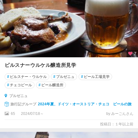
7
ピルスナーウルケル醸造所見学
#
ピルスナー・ウルケル
#
プルゼニュ
#
ビール工場見学
#
チェコビール
#
ビール醸造所
プルゼニュ
旅行記グループ
2024年夏、ドイツ・オーストリア・チェコ ビールの旅
65
2024/07/18～
by みーごんさん
投稿日：１年以上前