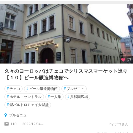
67
久々のヨーロッパはチェコでクリスマスマーケット巡り
【１０】ビール醸造博物館へ
#
チェコ
#
ビール醸造博物館
#
プルゼニュ
#
ホテル・セントラル
#
一人旅
#
共和国広場
#
聖バルトロミェイ大聖堂
プルゼニュ
110
2022/12/04～
by デコさん