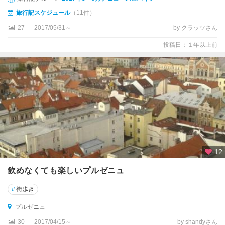
旅行記スケジュール
（11件）
27
2017/05/31～
by クラッツさん
投稿日：１年以上前
12
飲めなくても楽しいプルゼニュ
#
街歩き
プルゼニュ
30
2017/04/15～
by shandyさん