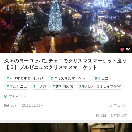
59
久々のヨーロッパはチェコでクリスマスマーケット巡り
【５】プルゼニュのクリスマスマーケット
#
くりすますまーけっと
#
クリスマスマーケット
#
チェコ
#
プルゼニュ
#
一人旅
#
共和国広場
#
聖バルトロミェイ大聖堂
プルゼニュ
107
2022/12/02～
by デコさん
投稿日：１年以上前