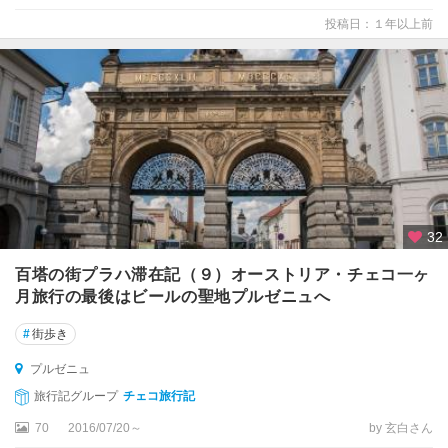
投稿日：１年以上前
32
百塔の街プラハ滞在記（９）オーストリア・チェコ一ヶ
月旅行の最後はビールの聖地プルゼニュへ
#
街歩き
プルゼニュ
旅行記グループ
チェコ旅行記
70
2016/07/20～
by 玄白さん