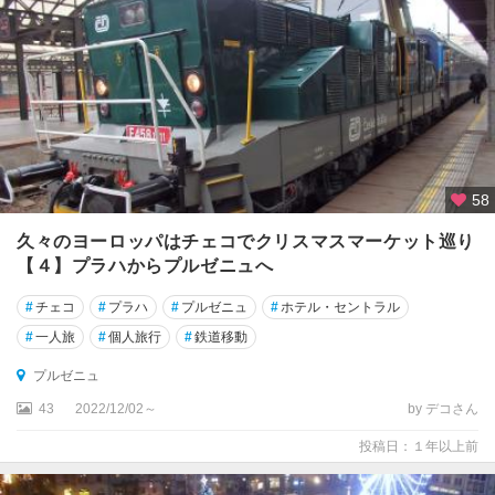
58
久々のヨーロッパはチェコでクリスマスマーケット巡り
【４】プラハからプルゼニュへ
#
チェコ
#
プラハ
#
プルゼニュ
#
ホテル・セントラル
#
一人旅
#
個人旅行
#
鉄道移動
プルゼニュ
43
2022/12/02～
by デコさん
投稿日：１年以上前