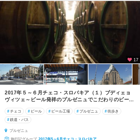
17
2017年５～６月チェコ・スロバキア（１）ブディェョ
ヴィツェ～ビール発祥のプルゼニュでこだわりのビー...
#
チェコ
#
ビール
#
ビール工場
#
プルゼニュ
#
街歩き
#
鉄道・バス
プルゼニュ
旅行記グループ
2017年5～6月チェコ・スロバキア