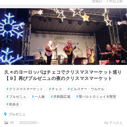
投稿日：１年以上前
45
久々のヨーロッパはチェコでクリスマスマーケット巡り
【９】再びプルゼニュの夜のクリスマスマーケット
#
クリスマスマーケット
#
チェコ
#
ピルスナー・ウルケル
#
プルゼニュ
#
一人旅
#
共和国広場
#
聖バルトロミェイ大聖堂
#
街歩き
プルゼニュ
45
2022/12/03～
by デコさん