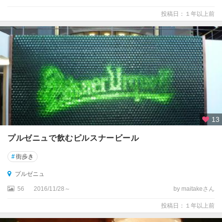
投稿日：１年以上前
13
プルゼニュで飲むピルスナービール
#
街歩き
プルゼニュ
56
2016/11/28～
by maitakeさん
投稿日：１年以上前