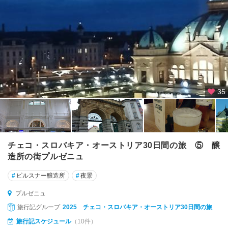
ー
・
ク
ル
ム
ロ
フ
★
35
プ
ラ
ハ
オ
チェコ・スロバキア・オーストリア30日間の旅 ⑤ 醸
ロ
造所の街プルゼニュ
モ
ウ
#
ピルスナー醸造所
#
夜景
ツ
プルゼニュ
カ
旅行記グループ
2025 チェコ・スロバキア・オーストリア30日間の旅
ル
旅行記スケジュール
（10件）
ロ