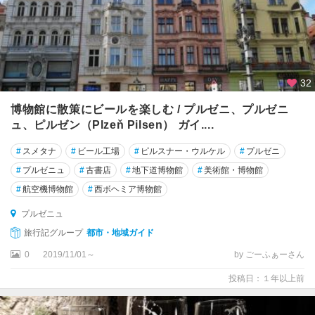
32
博物館に散策にビールを楽しむ / プルゼニ、プルゼニ
ュ、ピルゼン（Plzeň Pilsen） ガイ....
#
スメタナ
#
ビール工場
#
ピルスナー・ウルケル
#
プルゼニ
#
プルゼニュ
#
古書店
#
地下道博物館
#
美術館・博物館
#
航空機博物館
#
西ボヘミア博物館
プルゼニュ
旅行記グループ
都市・地域ガイド
0
2019/11/01～
by ごーふぁーさん
投稿日：１年以上前