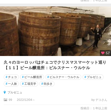
投稿日：１年以上前
57
久々のヨーロッパはチェコでクリスマスマーケット巡り
【１１】ビール醸造所：ピルスナー・ウルケル
#
チェコ
#
ビール醸造所
#
ピルスナー・ウルケル
#
プルゼニュ
#
一人旅
#
工場見学
#
街歩き
プルゼニュ
99
2022/12/04～
by デコさん
投稿日：１年以上前