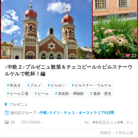
22
♪中欧２♪プルゼニュ散策＆チェコビール☆ピルスナーウ
ルケルで乾杯！編
#
街歩き
#
グルメ
#
ピルゼン
#
ピルスナー・ウルケル
#
ビール工場
#
ビール
#
美術館・博物館
#
遺跡・歴史
プルゼニュ
旅行記グループ
♪中欧♪ドイツ・チェコ・オーストラリア8日間
56
2017/09/04～
by ｡.✽✿花花まりん✿✽.｡さん
投稿日：１年以上前