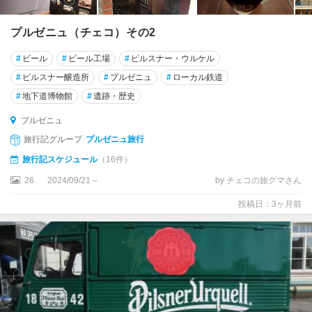
ブ
ロ
プルゼニュ（チェコ）その2
ト
#
ビール
#
ビール工場
#
ピルスナー・ウルケル
ブ
#
ピルスナー醸造所
#
プルゼニュ
#
ローカル鉄道
ル
#
地下道博物館
#
遺跡・歴史
ノ
プルゼニュ
プ
旅行記グループ
プルゼニュ旅行
ル
ゼ
旅行記スケジュール
（16件）
ニ
26
2024/09/21～
by チェコの旅グマさん
ュ
投稿日：3ヶ月前
ヘ
プ
マ
リ
ャ
ー