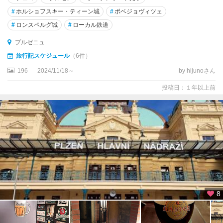
テ
#
ホルショフスキー・ティーン城
#
ポベジョヴィツェ
ル
#
ロンスペルグ城
#
ローカル鉄道
チ
プルゼニュ
ト
旅行記スケジュール
（6件）
ゥ
196
2024/11/18～
by hijunoさん
シ
ェ
投稿日：１年以上前
ビ
ー
チ
ハ
ブ
リ
ー
チ
ク
8
ー
フ
・