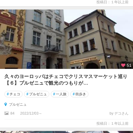
投稿日：１年以上前
51
久々のヨーロッパはチェコでクリスマスマーケット巡り
【６】プルゼニュで観光のつもりが…
#
チェコ
#
プルゼニュ
#
一人旅
#
街歩き
プルゼニュ
84
2022/12/03～
by デコさん
投稿日：１年以上前