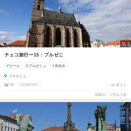
7
チェコ旅行ー15：プルゼニ
#
ビール
#
プルゼニュ
#
街歩き
プルゼニュ
88
2019/07/07～
by 寅さん
投稿日：１年以上前