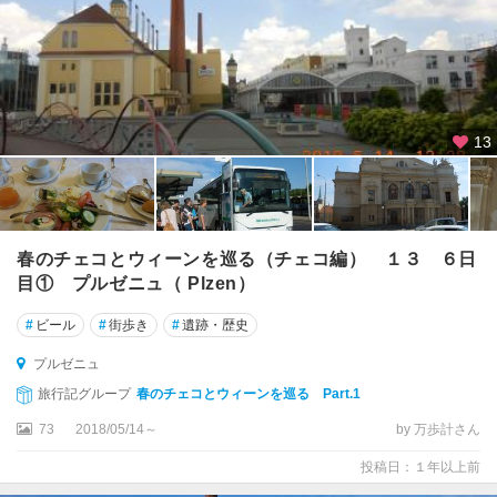
13
春のチェコとウィーンを巡る（チェコ編） １３ ６日
目① プルゼニュ（ Plzen）
#
ビール
#
街歩き
#
遺跡・歴史
プルゼニュ
旅行記グループ
春のチェコとウィーンを巡る Part.1
73
2018/05/14～
by 万歩計さん
投稿日：１年以上前