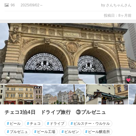
ビ
96
2025/09/02～
by さんちゃんさん
バ
投稿日：8ヶ月前
リ
ク
ト
ナ
ー
・
ホ
ラ
3
ク
ロ
ム
ニ
ェ
チェコ3泊4日 ドライブ旅行 ③プルゼニュ
ジ
ー
#
ビール
#
チェコ
#
ドライブ
#
ピルスナー・ウルケル
シ
ュ
#
プルゼニュ
#
ビール工場
#
ピルゼン
#
ビール醸造所