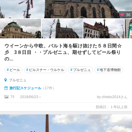
36
ウイーンから中欧、バルト海を駆け抜けた５８日間☆
彡 3８日目 ・・プルゼニュ、期せずしてビール祭り
の...
#
ビール
#
ピルスナー・ウルケル
#
プルゼニュ
#
地下道博物館
プルゼニュ
旅行記スケジュール
（17件）
75
2018/06/23～
by chieko2014さん
投稿日：１年以上前