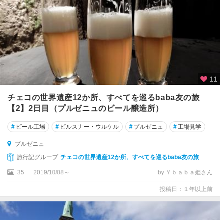
11
チェコの世界遺産12か所、すべてを巡るbaba友の旅
【2】2日目（プルゼニュのビール醸造所）
#
ビール工場
#
ピルスナー・ウルケル
#
プルゼニュ
#
工場見学
プルゼニュ
旅行記グループ
チェコの世界遺産12か所、すべてを巡るbaba友の旅
35
2019/10/08～
by Ｙｂａｂａ姫さん
投稿日：１年以上前