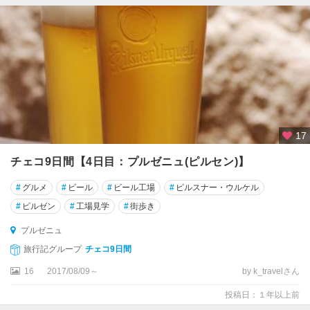
17
チェコ9日間【4日目：プルゼニュ(ピルセン)】
#
グルメ
#
ビール
#
ビール工場
#
ピルスナー・ウルケル
#
ピルゼン
#
工場見学
#
街歩き
プルゼニュ
旅行記グループ
チェコ9日間
16
2017/08/09～
by k_travelさん
投稿日：１年以上前