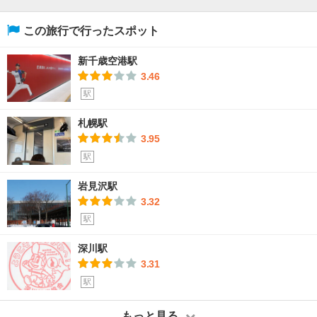
この旅行で行ったスポット
新千歳空港駅
3.46
駅
札幌駅
3.95
駅
岩見沢駅
3.32
駅
深川駅
3.31
駅
もっと見る