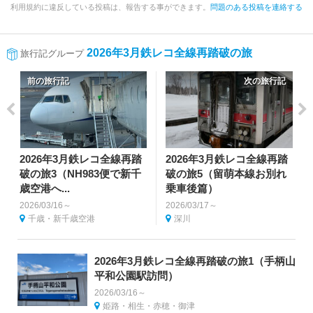
利用規約に違反している投稿は、報告する事ができます。
問題のある投稿を連絡する
2026年3月鉄レコ全線再踏破の旅
旅行記グループ
前の旅行記
次の旅行記
2026年3月鉄レコ全線再踏
2026年3月鉄レコ全線再踏
破の旅3（NH983便で新千
破の旅5（留萌本線お別れ
歳空港へ...
乗車後篇）
2026/03/16～
2026/03/17～
千歳・新千歳空港
深川
2026年3月鉄レコ全線再踏破の旅1（手柄山
平和公園駅訪問）
2026/03/16～
姫路・相生・赤穂・御津