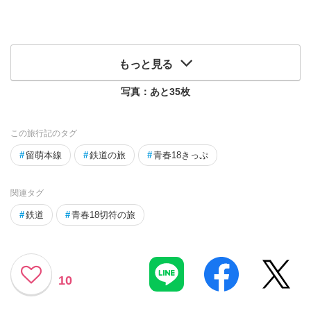
もっと見る
写真：あと
35
枚
この旅行記のタグ
#
留萌本線
#
鉄道の旅
#
青春18きっぷ
関連タグ
#
鉄道
#
青春18切符の旅
10