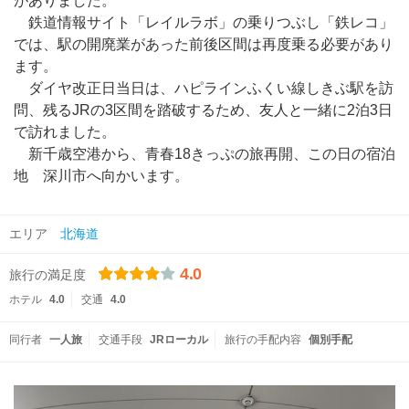
がありました。
鉄道情報サイト「レイルラボ」の乗りつぶし「鉄レコ」
では、駅の開廃業があった前後区間は再度乗る必要があり
ます。
ダイヤ改正日当日は、ハピラインふくい線しきぶ駅を訪
問、残るJRの3区間を踏破するため、友人と一緒に2泊3日
で訪れました。
新千歳空港から、青春18きっぷの旅再開、この日の宿泊
地 深川市へ向かいます。
エリア
北海道
4.0
旅行の満足度
ホテル
4.0
交通
4.0
同行者
一人旅
交通手段
JRローカル
旅行の手配内容
個別手配