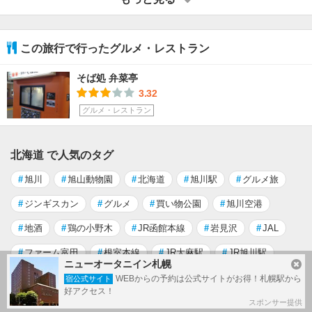
この旅行で行ったグルメ・レストラン
そば処 弁菜亭
3.32
グルメ・レストラン
北海道 で人気のタグ
#
旭川
#
旭山動物園
#
北海道
#
旭川駅
#
グルメ旅
#
ジンギスカン
#
グルメ
#
買い物公園
#
旭川空港
#
地酒
#
鶏の小野木
#
JR函館本線
#
岩見沢
#
JAL
#
ファーム富田
#
根室本線
#
JR大麻駅
#
JR旭川駅
ニューオータニイン札幌
#
姿見駅
#
３・６街
WEBからの予約は公式サイトがお得！札幌駅から
宿公式サイト
好アクセス！
もっと見る
スポンサー提供