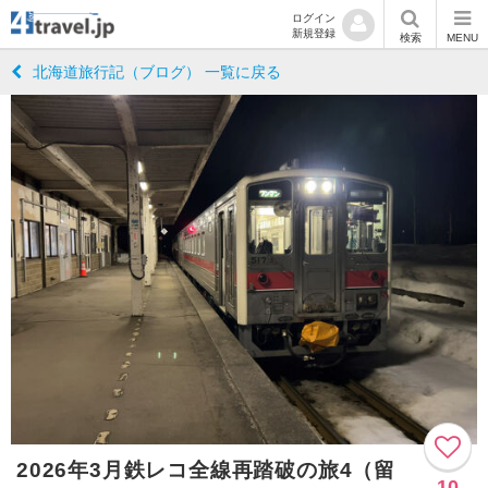
ログイン
新規登録
検索
MENU
北海道旅行記（ブログ） 一覧に戻る
2026年3月鉄レコ全線再踏破の旅4（留
10