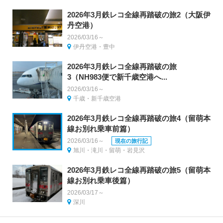
2026年3月鉄レコ全線再踏破の旅2（大阪伊
丹空港）
2026/03/16～
伊丹空港・豊中
2026年3月鉄レコ全線再踏破の旅
3（NH983便で新千歳空港へ...
2026/03/16～
千歳・新千歳空港
2026年3月鉄レコ全線再踏破の旅4（留萌本
線お別れ乗車前篇）
2026/03/16～
現在の旅行記
旭川・滝川・留萌・岩見沢
2026年3月鉄レコ全線再踏破の旅5（留萌本
線お別れ乗車後篇）
2026/03/17～
深川