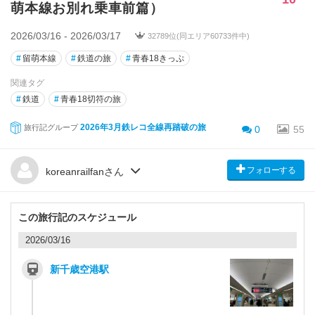
萌本線お別れ乗車前篇）
2026/03/16 - 2026/03/17
32789位(同エリア60733件中)
#
留萌本線
#
鉄道の旅
#
青春18きっぷ
関連タグ
#
鉄道
#
青春18切符の旅
2026年3月鉄レコ全線再踏破の旅
旅行記グループ
0
55
フォローする
koreanrailfanさん
この旅行記のスケジュール
2026/03/16
新千歳空港駅