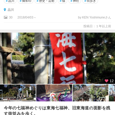
#
品川
#
御朱印
#
歴史・芸術
#
猫
#
神社
#
街歩き
品川
30
2018/04/03～
by KEN Yoshimuneさん
投稿日：１年以上前
12
今年の七福神めぐりは東海七福神、旧東海道の面影を残
す街並みを歩く。