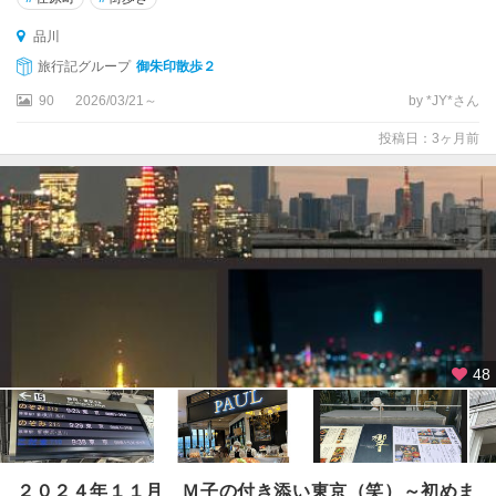
渋
品川
谷
・
旅行記グループ
御朱印散歩２
原
90
2026/03/21～
by *JY*さん
宿
・
投稿日：3ヶ月前
表
参
道
恵
比
寿
・
自
由
48
が
丘
・
二
子
２０２４年１１月 Ｍ子の付き添い東京（笑）～初めま