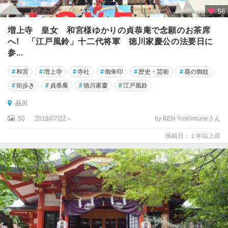
56
羽
田
増上寺 皇女 和宮様ゆかりの貞恭庵で念願のお茶席
・
へ! 「江戸風鈴」十二代将軍 徳川家慶公の法要日に
大
参...
森
・
#
和宮
#
増上寺
#
寺社
#
御朱印
#
歴史・芸術
#
葵の御紋
蒲
#
街歩き
#
貞恭庵
#
徳川家慶
#
江戸風鈴
田
品川
吉
祥
50
2018/07/22～
by KEN Yoshimuneさん
寺
投稿日：１年以上前
・
三
鷹
・
府
中
・
多
摩