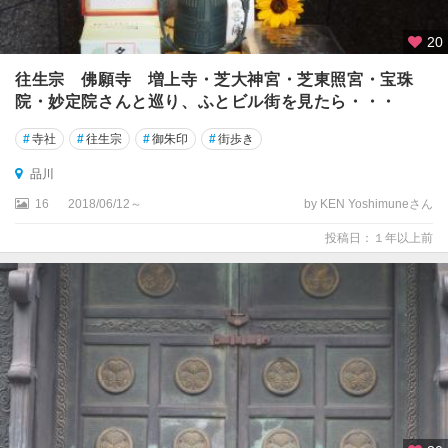
あ
き
20
る
野
往生宗 佛願寺 増上寺・芝大神宮・芝東照宮・宝珠
院・妙定院さんと巡り、ふとビル街を見たら・・・
伊
豆
#
寺社
#
往生宗
#
御朱印
#
街歩き
諸
品川
島
16
2018/06/12～
by KEN Yoshimuneさん
小
投稿日：１年以上前
笠
原
諸
島