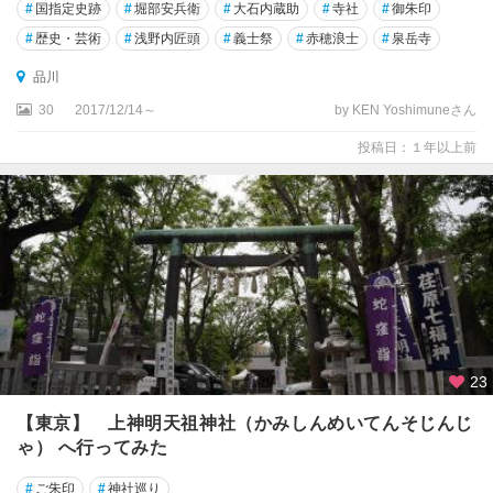
#
国指定史跡
#
堀部安兵衛
#
大石内蔵助
#
寺社
#
御朱印
#
歴史・芸術
#
浅野内匠頭
#
義士祭
#
赤穂浪士
#
泉岳寺
品川
30
2017/12/14～
by KEN Yoshimuneさん
投稿日：１年以上前
23
【東京】 上神明天祖神社（かみしんめいてんそじんじ
ゃ） へ行ってみた
#
ご朱印
#
神社巡り