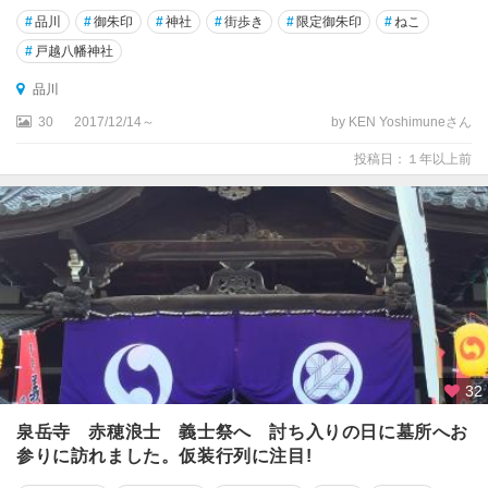
#
品川
#
御朱印
#
神社
#
街歩き
#
限定御朱印
#
ねこ
#
戸越八幡神社
品川
30
2017/12/14～
by KEN Yoshimuneさん
投稿日：１年以上前
32
泉岳寺 赤穂浪士 義士祭へ 討ち入りの日に墓所へお
参りに訪れました。仮装行列に注目!