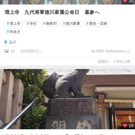
30
増上寺 九代将軍徳川家重公命日 墓参へ
#
増上寺
#
寺社
#
御朱印
#
徳川家重
#
歴史・芸術
#
街歩き
品川
32
2018/06/12～
by KEN Yoshimuneさん
投稿日：１年以上前
19