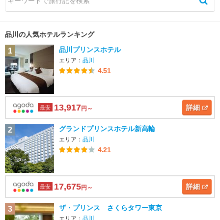
品川の人気ホテルランキング
品川プリンスホテル
1
エリア：
品川
4.51
13,917
詳細
最安
円～
グランドプリンスホテル新高輪
2
エリア：
品川
4.21
17,675
詳細
最安
円～
ザ・プリンス さくらタワー東京
3
エリア：
品川