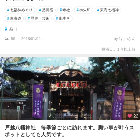
#
七福神めぐり
#
品川宿
#
寺社
#
御朱印
#
東海七福神
#
東海道
#
歴史・芸術
#
街歩き
品川
56
2018/01/04～
by fly-jinさん
投稿日：１年以上前
22
戸越八幡神社 毎季節ごとに訪れます。願い事が叶うス
ポットとしても人気です。