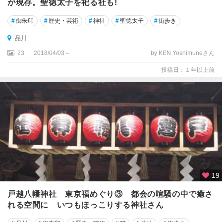
が現存。聖徳太子を祀る社も!
#
御朱印
#
歴史・芸術
#
神社
#
聖徳太子
#
街歩き
品川
23
2018/04/03～
by KEN Yoshimuneさん
投稿日：１年以上前
19
戸越八幡神社 東京福めぐり③ 都会の喧騒の中で癒さ
れる空間に いつもほっこりする神社さん