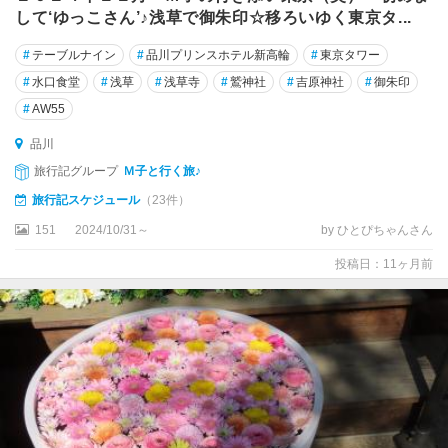
玉
して‘ゆっこさん’♪浅草で御朱印☆移ろいゆく東京タ...
川
#
テーブルナイン
#
品川プリンスホテル新高輪
#
東京タワー
お
#
水口食堂
#
浅草
#
浅草寺
#
鷲神社
#
吉原神社
#
御朱印
台
#
AW55
場
・
品川
新
旅行記グループ
Ｍ子と行く旅♪
橋
・
旅行記スケジュール
（23件）
汐
151
2024/10/31～
by ひとぴちゃんさん
留
投稿日：11ヶ月前
葛
飾
・
葛
西
・
足
立