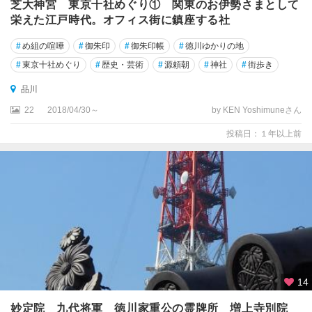
芝大神宮 東京十社めぐり① 関東のお伊勢さまとして
栄えた江戸時代。オフィス街に鎮座する社
#
め組の喧嘩
#
御朱印
#
御朱印帳
#
徳川ゆかりの地
#
東京十社めぐり
#
歴史・芸術
#
源頼朝
#
神社
#
街歩き
品川
22
2018/04/30～
by KEN Yoshimuneさん
投稿日：１年以上前
14
妙定院 九代将軍 徳川家重公の霊牌所 増上寺別院