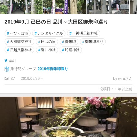
芝
浦
2019年9月 己巳の日 品川～大田区御朱印巡り
白
金
#
へびくぼ市
#
レンタサイクル
#
下神明天祖神社
#
天祖諏訪神社
#
巳己の日
#
御朱印
#
御朱印巡り
目
黒
#
戸越八幡神社
#
磐井神社
#
蛇窪神社
品川
品
川
旅行記グループ
2019年御朱印巡り
37
2019/09/29～
by wiruさん
浜
松
投稿日：１年以上前
町
・
竹
芝
大
崎