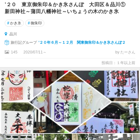
・
’２０ 東京御朱印＆かき氷さんぽ 大田区＆品川①
目
新田神社～蒲田八幡神社～いちょうの木のかき氷
白
#
かき氷
#
御朱印
東
京
品川
タ
旅行記グループ
’２０年６月～１２月 関東御朱印＆かき氷さんぽ２
ワ
145
2020/07/11～
by たーさん
ー
・
投稿日：１年以上前
品
川
・
目
黒
三
田
・
田
1
町
・