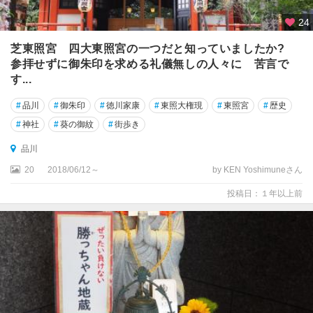
24
高
尾
芝東照宮 四大東照宮の一つだと知っていましたか?
・
参拝せずに御朱印を求める礼儀無しの人々に 苦言で
八
す...
王
子
#
品川
#
御朱印
#
徳川家康
#
東照大権現
#
東照宮
#
歴史
・
#
神社
#
葵の御紋
#
街歩き
町
田
品川
・
20
2018/06/12～
by KEN Yoshimuneさん
立
川
投稿日：１年以上前
奥
多
摩
・
青
梅
・