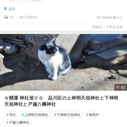
品川
51
2017/08/25～
by Sagres★さん
投稿日：１年以上前
62
☆開運 神社巡り☆ 品川区の上神明天祖神社と下神明
天祖神社と戸越八幡神社
#
寺社
#
上神明天祖神社
#
下神明天祖神社
#
御朱印
#
戸越八幡神社