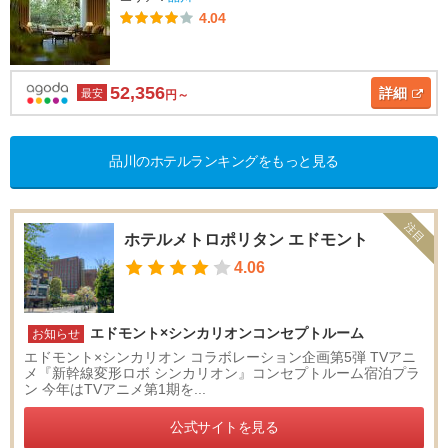
4.04
52,356
詳細
最安
円～
品川のホテルランキングをもっと見る
注目
ホテルメトロポリタン エドモント
4.06
エドモント×シンカリオンコンセプトルーム
お知らせ
エドモント×シンカリオン コラボレーション企画第5弾 TVアニ
メ『新幹線変形ロボ シンカリオン』コンセプトルーム宿泊プラ
ン 今年はTVアニメ第1期を...
公式サイトを見る