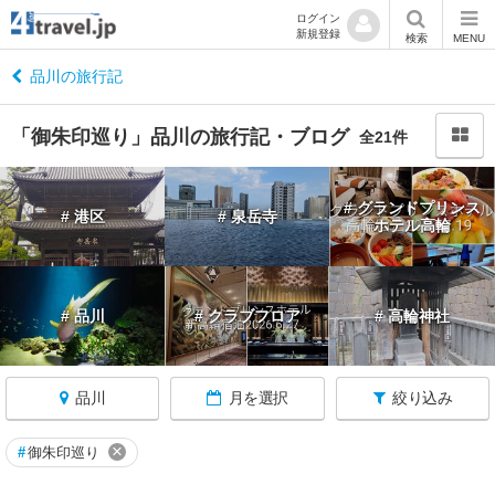
ログイン
新規登録
閉
検索
MENU
じ
る
品川の旅行記
「御朱印巡り」品川の旅行記・ブログ
全21件
東
# グランドプリンス
# 港区
# 泉岳寺
京
ホテル高輪
へ
戻
る
# 品川
# クラブフロア
# 高輪神社
東
京
品川
月を選択
絞り込み
す
べ
て
×
#
御朱印巡り