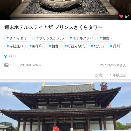
・
五
反
54
田
週末ホテルステイ＊ザ プリンスさくらタワー
六
#
さくらタワー
#
プリンスホテル
#
ホテルステイ
#
和食
本
木
#
寺社巡り
#
御朱印
#
朝食
#
町並み散策
#
なだ万
#
品川
・
品川
赤
坂
53
2019/01/26～
by Sisyphusさん
投稿日：１年以上前
錦
糸
町
・
両
国
・
亀
戸