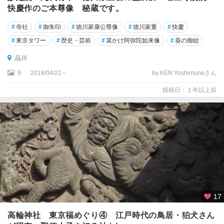
快慶作のご本尊像 秘蔵です。
#
寺社
#
御朱印
#
徳川家康公尊像
#
徳川家重
#
快慶
#
東京タワー
#
歴史・芸術
#
裳かけ阿弥陀如来像
#
葵の御紋
品川
9
2018/04/22～
by KEN Yoshimuneさん
投稿日：１年以上前
17
高輪神社 東京福めぐり④ 江戸時代の鳥居・狛犬さん