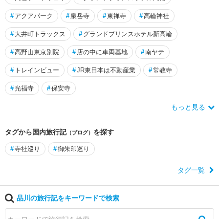
#
アクアパーク
#
泉岳寺
#
東禅寺
#
高輪神社
#
大井町トラックス
#
グランドプリンスホテル新高輪
#
高野山東京別院
#
店の中に車両基地
#
南ヤテ
#
トレインビュー
#
JR東日本は不動産業
#
常教寺
#
光福寺
#
保安寺
もっと見る
タグから国内旅行記
を探す
（ブログ）
#
寺社巡り
#
御朱印巡り
タグ一覧
品川の旅行記をキーワードで検索