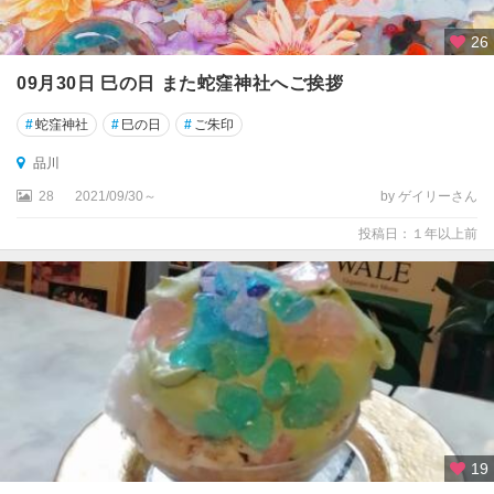
ツ
リ
26
ー
09月30日 巳の日 また蛇窪神社へご挨拶
新
宿
#
蛇窪神社
#
巳の日
#
ご朱印
・
品川
高
田
28
2021/09/30～
by ゲイリーさん
馬
投稿日：１年以上前
場
・
四
ツ
谷
池
袋
・
巣
19
鴨