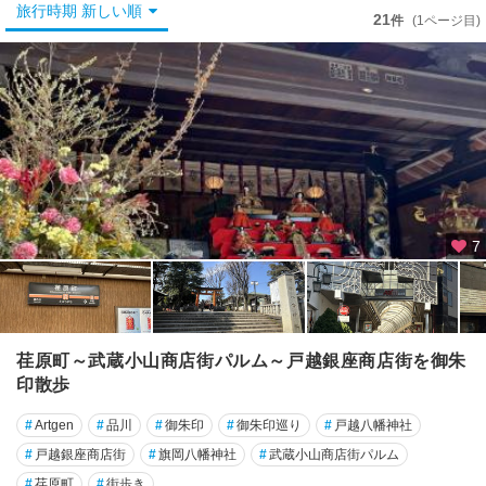
秋
旅行時期 新しい順
21
件
(1ページ目)
葉
原
・
御
茶
ノ
水
・
水
道
7
橋
銀
座
・
荏原町～武蔵小山商店街パルム～戸越銀座商店街を御朱
築
印散歩
地
・
#
Artgen
#
品川
#
御朱印
#
御朱印巡り
#
戸越八幡神社
月
#
戸越銀座商店街
#
旗岡八幡神社
#
武蔵小山商店街パルム
島
#
荏原町
#
街歩き