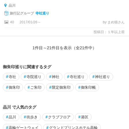
品川
旅行記グループ
寺社巡り
40
2017/01/26～
by まめ猫さん
投稿日：１年以上前
1
件目～
21
件目を表示（全
21
件中）
御朱印巡りに関連するタグ
#
寺社
#
寺院巡り
#
神社
#
寺社巡り
#
神社巡り
#
御朱印
#
ご朱印
#
限定御朱印
#
御朱印帳
品川 で人気のタグ
#
品川
#
街歩き
#
クラブフロア
#
港区
#
高輪ゲートウェイ
#
グランドプリンスホテル高輪