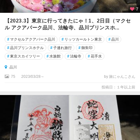
板
7
橋
・
【2023.3】東京に行ってきたにゃ！1、2日目（マクセ
練
ル アクアパーク品川、法輪寺、品川プリンスホ...
馬
#
マクセルアクアパーク品川
#
リッツカールトン東京
#
品川
・
赤
#
品川プリンスホテル
#
子連れ旅行
#
御朱印
羽
#
東京スカイツリー
#
水族館
#
法輪寺
#
花手水
中
品川
野
75
2023/03/28～
by 旅にゃんこさん
・
杉
投稿日：１年以上前
並
・
世
田
谷
東
京