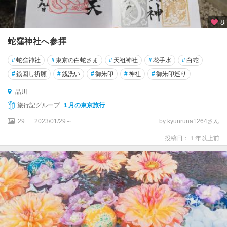
駅
・
8
大
手
蛇窪神社へ参拝
町
#
蛇窪神社
#
東京の白蛇さま
#
天祖神社
#
花手水
#
白蛇
・
日
#
銭回し祈願
#
銭洗い
#
御朱印
#
神社
#
御朱印巡り
本
品川
橋
旅行記グループ
１月の東京旅行
浅
29
2023/01/29～
by kyunruna1264さん
草
・
投稿日：１年以上前
上
野
・
東
京
ス
カ
イ