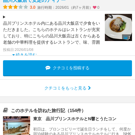
品川大飯店で安定のディナー
3.0
旅行時期：2026/01（約7ヶ月前）
0
品川プリンスホテル内にある品川大飯店で夕食をい
ただきました。こちらのホテルはレストランが充実
しており、特にこちらの品川大飯店は古くからある
1
老舗の中華料理を提供するレストランで、味、雰囲
気ともにおすすめ
投稿日:2026/01/08
続きを読む
クチコミを投稿する
クチコミをもっと見る
このホテルを訪ねた旅行記（154件）
東京 品川プリンスホテルとN響とうたコン
初日は、ブロンコビリーで誕生日ランチをして、何度か
宿泊経験のある品川プリンスホテルホテルに行き、NHK