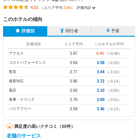
4.51
（エリア平均
3.56
）
評価内訳
このホテルの傾向
評価別
同行者
予算
評価項目
エリア平均
このホテルの平均
アクセス
3.97
4.45
（+0.48）
コストパフォーマンス
3.84
3.58
（-0.26）
客室
3.77
3.44
（-0.33）
接客対応
3.86
3.72
（-0.14）
風呂
3.60
3.10
（-0.50）
食事・ドリンク
3.70
3.69
（-0.01）
バリアフリー
3.59
3.46
（-0.13）
満足度の高いクチコミ（30件）
老舗のサービス