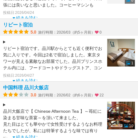
0
張には良いなと思いました。コーヒーマシンも
電気ポットも両方あって紅
投稿日:2026/04/24
続きを読む
リピート宿泊
5.0
旅行時期：2026/03（約5ヶ月前）
0
リピート宿泊です。品川駅からとても近く便利でお
気に入りです。今回は2名で宿泊しました。東京タ
ワーが見える素敵なお部屋でした。品川プリンスホ
1
テル内には、フードコートやドラッグストア、コン
ビニなど何でも揃
投稿日:2026/04/27
続きを読む
中国料理 品川大飯店
3.0
旅行時期：2026/02（約6ヶ月前）
22
品川大飯店で【 Chinese Afternoon Tea 】～苺紅に
染まる甘味な茶宴～を頂いて来ました、
見た目はとても華やかで女性受けするようなお料理
10
たちでしたが、私には特筆するような味では有り
続きを読む