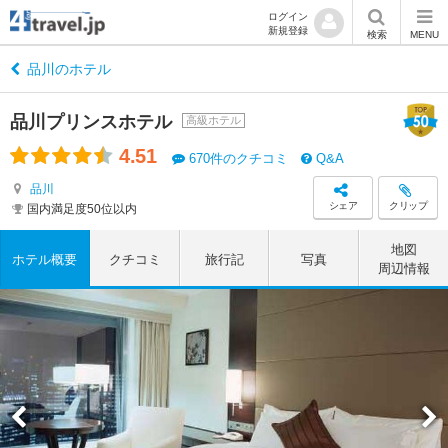
ログイン
新規登録
検索
MENU
品川のホテル
品川プリンスホテル
高級ホテル
4.51
670件のクチコミ
Q&A
品川
シェア
クリップ
国内満足度50位以内
地図
ホテル概要
クチコミ
旅行記
写真
周辺情報