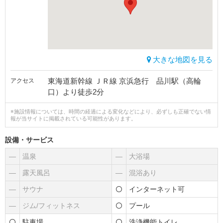
大きな地図を見る
東海道新幹線 ＪＲ線 京浜急行 品川駅（高輪
アクセス
口）より徒歩2分
※施設情報については、時間の経過による変化などにより、必ずしも正確でない情
報が当サイトに掲載されている可能性があります。
設備・サービス
―
温泉
―
大浴場
―
露天風呂
―
混浴あり
―
サウナ
インターネット可
―
ジム/フィットネス
プール
駐車場
洗浄機能トイレ