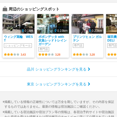
周辺のショッピングスポット
0.1km
0.19km
0.23km
ウィング高輪 WES
ポポンデッタ with
プリンツヒェン ガル
塚田農場
T
京急レッドトレイン
テン
DELI
ガーデン
ショッピングモール
専門店
専門店
専門店
3.43
3.28
3.28
品川 ショッピングランキングを見る
東京 ショッピングランキングを見る
掲載している情報の正確性については万全を期していますが、その内容を保証
するものではありません。最新の情報は宿泊施設にご確認ください。
掲載している宿泊施設や宿泊プラン等の情報は、各宿泊予約サイトや宿泊施設
から提供を受けた情報または宿泊施設のホームページ等にて公開されている特