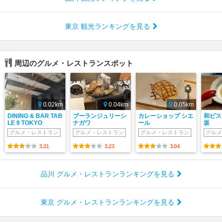
東京 観光ランキングを見る
周辺のグルメ・レストランスポット
0.02km
0.04km
0.05km
DINING & BAR TAB
ブーランジュリーシ
カレーショップ シエ
和ビス
LE 9 TOKYO
ナガワ
ール
坂
グルメ・レストラン
グルメ・レストラン
グルメ・レストラン
グルメ
3.31
3.23
3.04
品川 グルメ・レストランランキングを見る
東京 グルメ・レストランランキングを見る