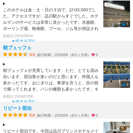
このホテルは金・土・日の３泊で、計\33,000でし
た。アクセスですが、品川駅からすぐでした。ホテ
ルマンのサービスは非常に良かったです。水族館、
6
ボーリング場、映画館、プール、ジム等が併設され
ておりまし
投稿日:2026/08/04
続きを読む
朝ブュッフェ
4.5
旅行時期：2026/06（約2ヶ月前）
6
朝ブュッフェが充実しています。ただ、とても混み
合います。宿泊客が多いのだと思います。外国人も
多かったてす。おにぎりは、希望を言うと、目の前
9
で握ってくれます。パンの種類も多かったてす。キ
ウイフルーツは高
投稿日:2026/07/08
続きを読む
リピート宿泊
5.0
旅行時期：2026/06（約2ヶ月前）
0
リピート宿泊です。今回は品川プリンスホテルメイ