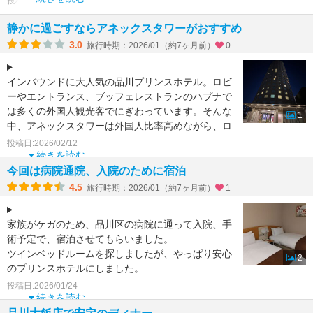
投稿日:2026/02/26
静かに過ごすならアネックスタワーがおすすめ
3.0
旅行時期：2026/01（約7ヶ月前）
0
インバウンドに大人気の品川プリンスホテル。ロビ
ーやエントランス、ブッフェレストランのハプナで
は多くの外国人観光客でにぎわっています。そんな
1
中、アネックスタワーは外国人比率高めながら、ロ
ビーにはあまり人
投稿日:2026/02/12
続きを読む
今回は病院通院、入院のために宿泊
4.5
旅行時期：2026/01（約7ヶ月前）
1
家族がケガのため、品川区の病院に通って入院、手
術予定で、宿泊させてもらいました。
ツインベッドルームを探しましたが、やっぱり安心
2
のプリンスホテルにしました。
品川プリンスホテルは宿泊は、初めてでし
投稿日:2026/01/24
続きを読む