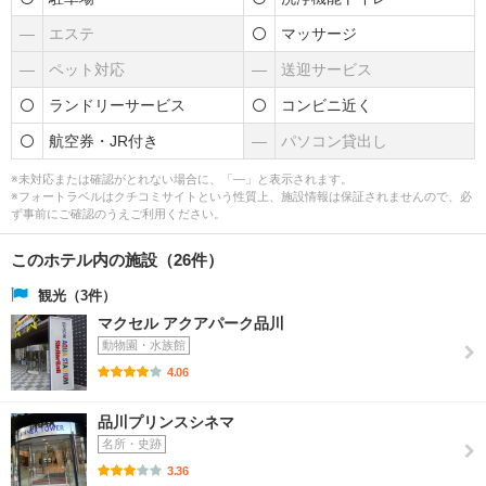
―
エステ
マッサージ
―
ペット対応
―
送迎サービス
ランドリーサービス
コンビニ近く
航空券・JR付き
―
パソコン貸出し
※未対応または確認がとれない場合に、「―」と表示されます。
※フォートラベルはクチコミサイトという性質上、施設情報は保証されませんので、必
ず事前にご確認のうえご利用ください。
このホテル内の施設（26件）
観光（3件）
マクセル アクアパーク品川
動物園・水族館
4.06
品川プリンスシネマ
名所・史跡
3.36