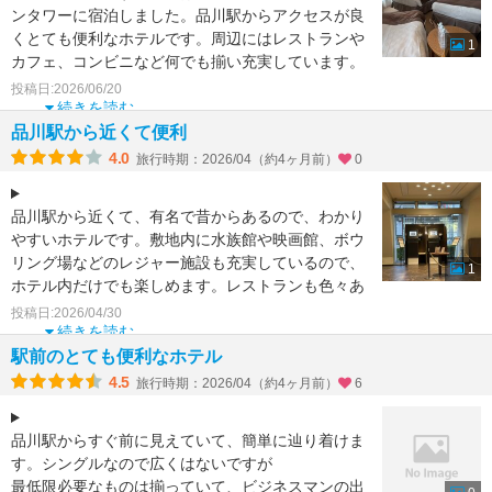
ンタワーに宿泊しました。品川駅からアクセスが良
くとても便利なホテルです。周辺にはレストランや
1
カフェ、コンビニなど何でも揃い充実しています。
今回3名で利用し
投稿日:2026/06/20
続きを読む
品川駅から近くて便利
4.0
旅行時期：2026/04（約4ヶ月前）
0
品川駅から近くて、有名で昔からあるので、わかり
やすいホテルです。敷地内に水族館や映画館、ボウ
リング場などのレジャー施設も充実しているので、
1
ホテル内だけでも楽しめます。レストランも色々あ
ります。
投稿日:2026/04/30
朝食
続きを読む
駅前のとても便利なホテル
4.5
旅行時期：2026/04（約4ヶ月前）
6
品川駅からすぐ前に見えていて、簡単に辿り着けま
す。シングルなので広くはないですが
最低限必要なものは揃っていて、ビジネスマンの出