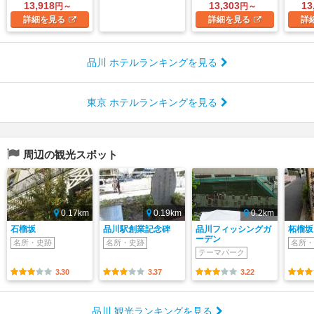
13,918
13,303
13
円～
円～
詳細
を見る
詳細
を見る
詳
品川 ホテルランキングを見る
東京 ホテルランキングを見る
周辺の観光スポット
0.17km
0.19km
0.2km
石榴坂
品川駅創業記念碑
品川フィッシングガ
柘榴坂
ーデン
名所・史跡
名所・史跡
名所・
テーマパーク
3.30
3.37
3.22
品川 観光ランキングを見る