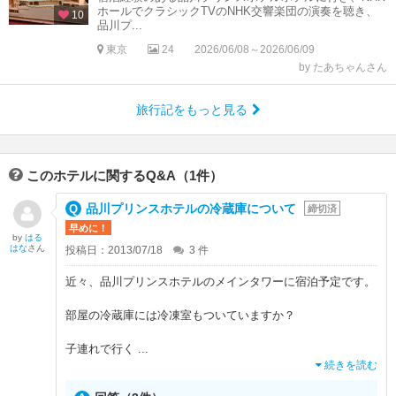
ホールでクラシックTVのNHK交響楽団の演奏を聴き、
10
品川プ...
東京
24
2026/06/08～2026/06/09
by たあちゃんさん
旅行記をもっと見る
このホテルに関するQ&A（1件）
品川プリンスホテルの冷蔵庫について
締切済
早めに！
by
はる
はな
さん
投稿日：2013/07/18
3
件
近々、品川プリンスホテルのメインタワーに宿泊予定です。
部屋の冷蔵庫には冷凍室もついていますか？
子連れで行く
...
続きを読む