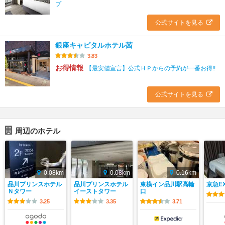
プ
公式サイトを見る
銀座キャピタルホテル茜
3.83
お得情報
【最安値宣言】公式ＨＰからの予約が一番お得!!
公式サイトを見る
周辺のホテル
0.08km
0.08km
0.16km
品川プリンスホテル
品川プリンスホテル
東横イン品川駅高輪
京急E
Ｎタワー
イーストタワー
口
3.25
3.35
3.71