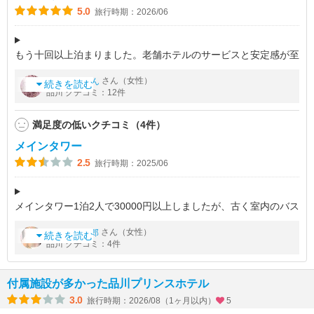
5.0
旅行時期：2026/06
もう十回以上泊まりました。老舗ホテルのサービスと安定感が至
るところに感じられました。プリンスホテル会員でもあります。
by
さん（女性）
たあちゃん
16階以下のプランでしたが、33階にしてくださり、時間より前
続きを読む
品川 クチコミ：12件
にチェックインもできまし
満足度の低いクチコミ（4件）
メインタワー
2.5
旅行時期：2025/06
メインタワー1泊2人で30000円以上しましたが、古く室内のバス
ルームも浴槽がはげてて
by
さん（女性）
maron太郎
お湯を張って入る気もしなかった。
続きを読む
品川 クチコミ：4件
フロントは豪華で、高級感があってもメインタワーは、古くがっ
かりでした。
付属施設が多かった品川プリンスホテル
3.0
旅行時期：2026/08（1ヶ月以内）
5