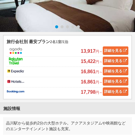
旅行会社別 最安プラン
2名1室/1泊
13,917
詳細
を見る
円～
15,422
詳細
を見る
円～
16,861
詳細
を見る
円～
16,861
詳細
を見る
円～
17,798
詳細
を見る
円～
施設情報
品川駅から徒歩約2分の大型ホテル。アクアスタジアムや映画館など
のエンターテインメント施設も充実。