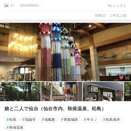
17
2024/09/16～
by ぷぅさん
投稿日：１年以上前
10
娘と二人で仙台（仙台市内、秋保温泉、松島）
#
松島
#
瑞巌寺
#
瑞鳳殿
#
青葉城跡
#
牛タン
#
松島海岸
#
秋保温泉