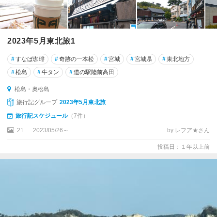
2023年5月東北旅1
#
すなば珈琲
#
奇跡の一本松
#
宮城
#
宮城県
#
東北地方
#
松島
#
牛タン
#
道の駅陸前高田
松島・奥松島
旅行記グループ
2023年5月東北旅
旅行記スケジュール
（7件）
21
2023/05/26～
by レフア★さん
投稿日：１年以上前