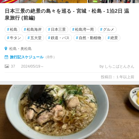
日本三景の絶景の島々を巡る - 宮城・松島 - 1泊2日 温
泉旅行 (前編)
#
松島
#
松島海岸
#
日本三景
#
松島湾一周
#
グルメ
#
牛タン
#
五大堂
#
鉄道・バス
#
自然・動植物
#
絶景
松島・奥松島
旅行記スケジュール
（8件）
37
2024/05/19～
by しらこばとんさん
投稿日：１年以上前