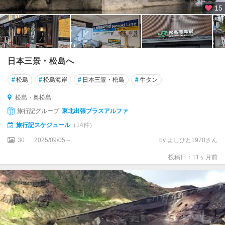
15
日本三景・松島へ
#
松島
#
松島海岸
#
日本三景・松島
#
牛タン
松島・奥松島
旅行記グループ
東北出張プラスアルファ
旅行記スケジュール
（14件）
30
2025/09/05～
by よしひと1970さん
投稿日：11ヶ月前