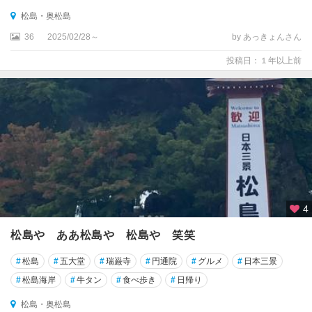
松島・奥松島
36
2025/02/28～
by あっきょんさん
投稿日：１年以上前
4
松島や ああ松島や 松島や 笑笑
#
松島
#
五大堂
#
瑞巌寺
#
円通院
#
グルメ
#
日本三景
#
松島海岸
#
牛タン
#
食べ歩き
#
日帰り
松島・奥松島