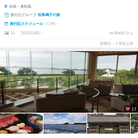
松島・奥松島
旅行記グループ
松島鳴子の旅
旅行記スケジュール
（17件）
51
2022/10/01～
by Black7さん
投稿日：１年以上前
17