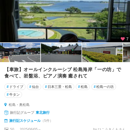
7
【車旅】オールインクルーシブ 松島海岸「一の坊」で
食べて、岩盤浴、ピアノ演奏 癒されて
#
ドライブ
#
仙台
#
日本三景・松島
#
松島
#
松島一の坊
#
牛タン
松島・奥松島
旅行記グループ
東北旅行
旅行記スケジュール
（5件）
50
2025/06/05～
by ひこうきくもさん