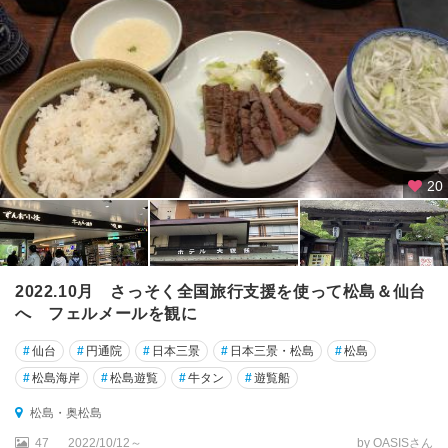
20
2022.10月 さっそく全国旅行支援を使って松島＆仙台
へ フェルメールを観に
#
仙台
#
円通院
#
日本三景
#
日本三景・松島
#
松島
#
松島海岸
#
松島遊覧
#
牛タン
#
遊覧船
松島・奥松島
47
2022/10/12～
by OASISさん