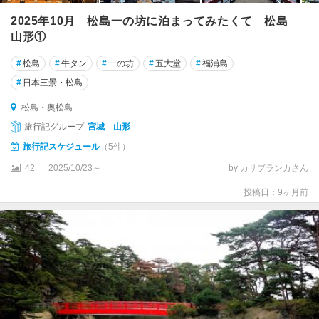
2025年10月 松島一の坊に泊まってみたくて 松島
山形①
#
松島
#
牛タン
#
一の坊
#
五大堂
#
福浦島
#
日本三景・松島
松島・奥松島
旅行記グループ
宮城 山形
旅行記スケジュール
（5件）
42
2025/10/23～
by カサブランカさん
投稿日：9ヶ月前