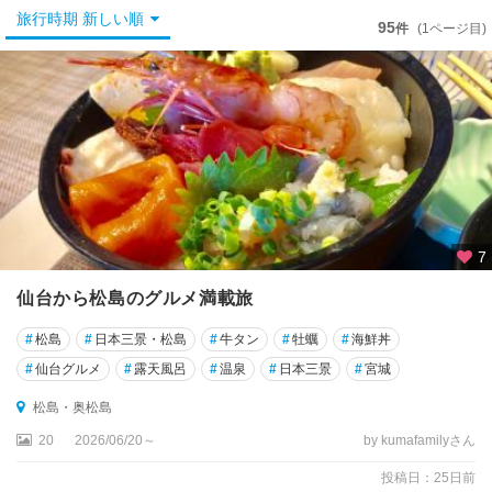
仙
旅行時期 新しい順
台
95
件
(1ページ目)
松
島
・
多
賀
城
松
島
7
・
仙台から松島のグルメ満載旅
奥
松
#
松島
#
日本三景・松島
#
牛タン
#
牡蠣
#
海鮮丼
島
#
仙台グルメ
#
露天風呂
#
温泉
#
日本三景
#
宮城
多
松島・奥松島
賀
城
20
2026/06/20～
by kumafamilyさん
・
投稿日：25日前
塩