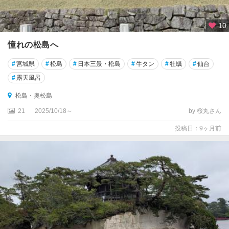
10
憧れの松島へ
#
宮城県
#
松島
#
日本三景・松島
#
牛タン
#
牡蠣
#
仙台
#
露天風呂
松島・奥松島
21
2025/10/18～
by 桜丸さん
投稿日：9ヶ月前