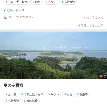
#
日本三景・松島
#
仙台
#
牛タン
#
松島遊覧
松島・奥松島
26
2022/08/09～
by おしるこさん
投稿日：１年以上前
7
夏の空模様
#
五大堂
#
日本三景・松島
#
牛タン
#
仙台
#
瑞巌寺
#
松島遊覧
#
松島海岸