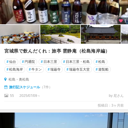
1
宮城県で飲んだくれ：旅亭 雲静庵（松島海岸編）
#
仙台
#
円通院
#
日本三景
#
日本三景・松島
#
松島
#
松島海岸
#
牛タン
#
瑞巌寺
#
瑞巌寺五大堂
#
遊覧船
松島・奥松島
旅行記スケジュール
（7件）
55
2025/07/09～
by 尼さん
投稿日：3ヶ月前