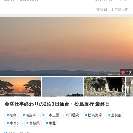
投稿日：１年以上前
13
金曜仕事終わりの2泊3日仙台・松島旅行 最終日
#
松島
#
瑞巌寺
#
日本三景
#
円通院
#
松島海岸
#
遊覧船
#
牛タン
#
宮城県
#
東北