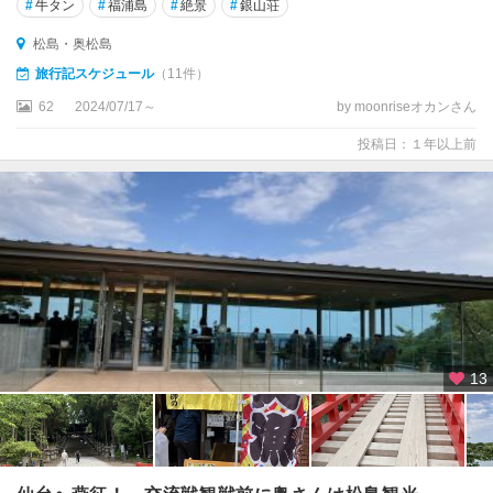
#
牛タン
#
福浦島
#
絶景
#
銀山荘
松島・奥松島
旅行記スケジュール
（11件）
62
2024/07/17～
by moonriseオカンさん
投稿日：１年以上前
13