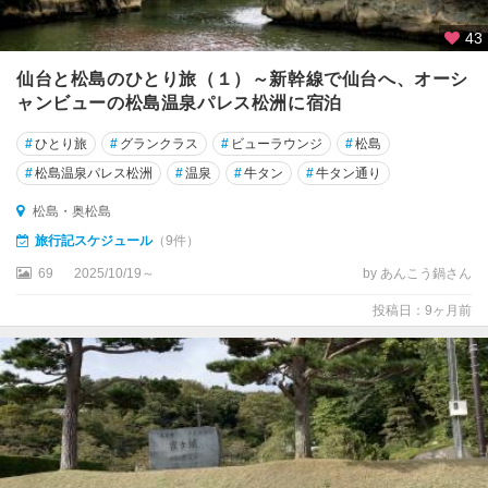
43
仙台と松島のひとり旅（１）～新幹線で仙台へ、オーシ
ャンビューの松島温泉パレス松洲に宿泊
#
ひとり旅
#
グランクラス
#
ビューラウンジ
#
松島
#
松島温泉パレス松洲
#
温泉
#
牛タン
#
牛タン通り
松島・奥松島
旅行記スケジュール
（9件）
69
2025/10/19～
by あんこう鍋さん
投稿日：9ヶ月前