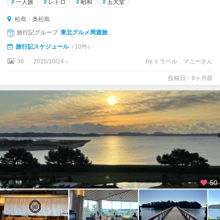
#
一人旅
#
レトロ
#
昭和
#
五大堂
松島・奥松島
旅行記グループ
東北グルメ周遊旅
旅行記スケジュール
（10件）
38
2025/10/24～
by トラベル マニーさん
投稿日：8ヶ月前
50