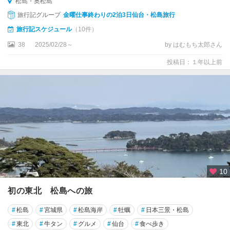
松島・奥松島
旅行記グループ
金曜仕事終わりの2泊3日仙台・松島旅行
旅行記スケジュール
（10件）
38
2025/02/28～
by はむもち太郎さん
投稿日：１年以上前
10
初の東北 松島への旅
#
松島
#
宮城県
#
松島海岸
#
牡蠣
#
日本三景・松島
#
東北
#
牛タン
#
グルメ
#
仙台
#
食べ歩き