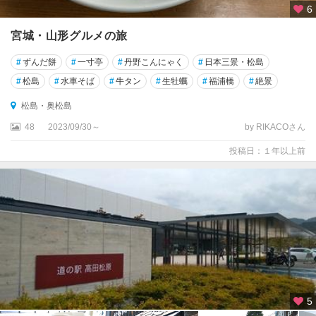
6
宮城・山形グルメの旅
#
ずんだ餅
#
一寸亭
#
丹野こんにゃく
#
日本三景・松島
#
松島
#
水車そば
#
牛タン
#
生牡蠣
#
福浦橋
#
絶景
松島・奥松島
48
2023/09/30～
by RIKACOさん
投稿日：１年以上前
5