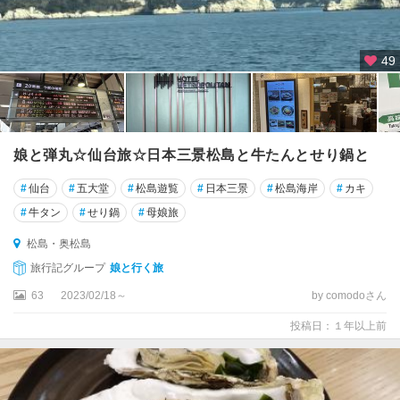
49
娘と弾丸☆仙台旅☆日本三景松島と牛たんとせり鍋と
#
仙台
#
五大堂
#
松島遊覧
#
日本三景
#
松島海岸
#
カキ
#
牛タン
#
せり鍋
#
母娘旅
松島・奥松島
旅行記グループ
娘と行く旅
63
2023/02/18～
by comodoさん
投稿日：１年以上前