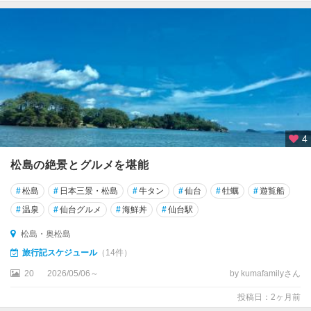
釜
・
利
府
石
巻
・
気
4
仙
沼
松島の絶景とグルメを堪能
・
牡
#
松島
#
日本三景・松島
#
牛タン
#
仙台
#
牡蠣
#
遊覧船
鹿
#
温泉
#
仙台グルメ
#
海鮮丼
#
仙台駅
半
島
松島・奥松島
旅行記スケジュール
（14件）
鬼
首
20
2026/05/06～
by kumafamilyさん
・
投稿日：2ヶ月前
鳴