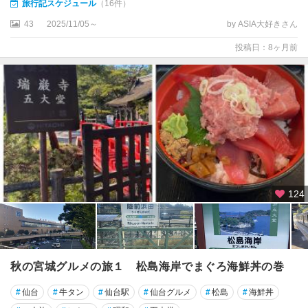
旅行記スケジュール
（16件）
43
2025/11/05～
by ASIA大好きさん
投稿日：8ヶ月前
124
秋の宮城グルメの旅１ 松島海岸でまぐろ海鮮丼の巻
#
仙台
#
牛タン
#
仙台駅
#
仙台グルメ
#
松島
#
海鮮丼