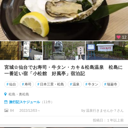
12
宮城☆仙台でお寿司・牛タン・カキ＆松島温泉 松島に
一番近い宿「小松館 好風亭」宿泊記
#
仙台
#
寿司
#
日本三景・松島
#
温泉
#
牛タン
#
瑞巌寺
松島・奥松島
旅行記スケジュール
（11件）
84
2022/12/03～
by 温泉行きませんか？さん
投稿日：１年以上前