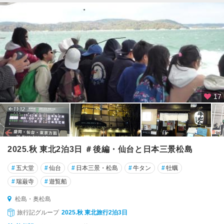
子
・
古
川
白
石
・
宮
17
城
蔵
王
・
岩
2025.秋 東北2泊3日 ＃後編・仙台と日本三景松島
沼
#
五大堂
#
仙台
#
日本三景・松島
#
牛タン
#
牡蠣
#
瑞巌寺
#
遊覧船
松島・奥松島
旅行記グループ
2025.秋 東北旅行2泊3日