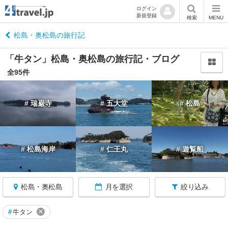
ログイン
新規登録
閉
検索
MENU
じ
る
松島・奥松島の旅行記
「牛タン」松島・奥松島の旅行記・ブログ
全95件
宮
# 瑞巌寺
# 五大堂
# 松島
城
へ
戻
る
# 松島海岸
# 仁王丸
# 遊覧船
宮
城
す
松島・奥松島
月を選択
絞り込み
べ
て
×
#
牛タン