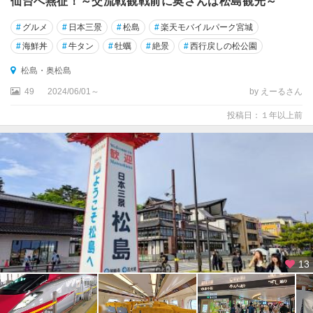
仙台へ燕征！～交流戦観戦前に奥さんは松島観光～
#
グルメ
#
日本三景
#
松島
#
楽天モバイルパーク宮城
#
海鮮丼
#
牛タン
#
牡蠣
#
絶景
#
西行戻しの松公園
松島・奥松島
49
2024/06/01～
by えーるさん
投稿日：１年以上前
13