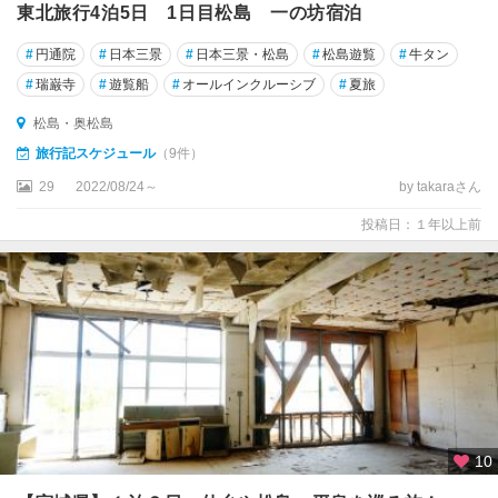
東北旅行4泊5日 1日目松島 一の坊宿泊
#
円通院
#
日本三景
#
日本三景・松島
#
松島遊覧
#
牛タン
#
瑞巌寺
#
遊覧船
#
オールインクルーシブ
#
夏旅
松島・奥松島
旅行記スケジュール
（9件）
29
2022/08/24～
by takaraさん
投稿日：１年以上前
10