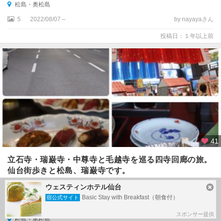
松島・奥松島
5
2022/08/07～
by nayayaさん
投稿日：１年以上前
41
立石寺・瑞巌寺・中尊寺と毛越寺を巡る四寺回廊の旅。
仙台街歩きと松島、瑞巌寺です。
ウェスティンホテル仙台
#
日本三景・松島
#
松島
#
仙台
#
牡蠣
#
牛タン
#
瑞巌寺
Basic Stay with Breakfast（朝食付）
宿公式サイト
#
日本三景
#
五大堂
#
ダイワロイネットホテル仙台西
スポンサー提供
松島・奥松島