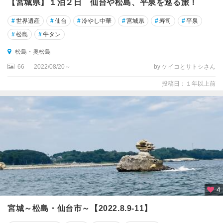
【宮城県】１泊２日 仙台や松島、平泉を巡る旅！
#
世界遺産
#
仙台
#
冷やし中華
#
宮城県
#
寿司
#
平泉
#
松島
#
牛タン
松島・奥松島
66
2022/08/20～
by ケイコとサトシさん
投稿日：１年以上前
4
宮城～松島・仙台市～【2022.8.9-11】