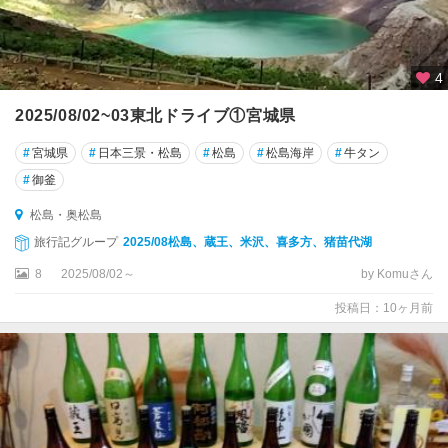
4
2025/08/02~03東北ドライブ①宮城県
#
宮城県
#
日本三景・松島
#
松島
#
松島海岸
#
牛タン
#
御釜
松島・奥松島
旅行記グループ
2025/08松島、蔵王、米沢、喜多方、猪苗代湖
8
2025/08/02～
by Komuさん
投稿日：10ヶ月前