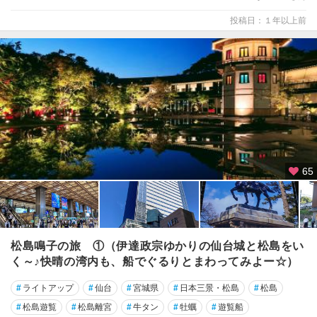
投稿日：１年以上前
65
松島鳴子の旅 ①（伊達政宗ゆかりの仙台城と松島をい
く～♪快晴の湾内も、船でぐるりとまわってみよー☆）
#
ライトアップ
#
仙台
#
宮城県
#
日本三景・松島
#
松島
#
松島遊覧
#
松島離宮
#
牛タン
#
牡蠣
#
遊覧船