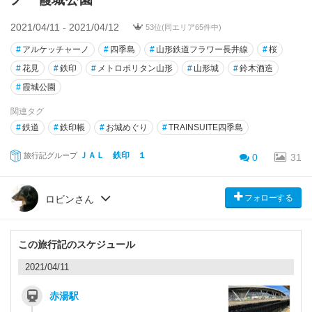
2021/04/11 - 2021/04/12
53位(同エリア65件中)
#
アルケッチャーノ
#
四季島
#
山形鉄道フラワー長井線
#
桜
#
花見
#
鉄印
#
メトロポリタン山形
#
山形城
#
鈴木酒造
#
霞城公園
関連タグ
#
鉄道
#
鉄印帳
#
お城めぐり
#
TRAINSUITE四季島
ＪＡＬ 鉄印 １
旅行記グループ
0
31
フォローする
ロビンさん
この旅行記のスケジュール
2021/04/11
赤湯駅