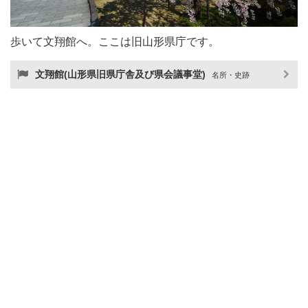
歩いて文翔館へ。ここは旧山形県庁です。
文翔館(山形県旧県庁舎及び県会議事堂)
名所・史跡