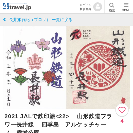
ログイン
新規登録
検索
MENU
長井旅行記（ブログ） 一覧に戻る
2021 JALで鉄印旅<22> 山形鉄道フラ
4
ワー長井線 四季島 アルケッチャー
ノ 霞城公園