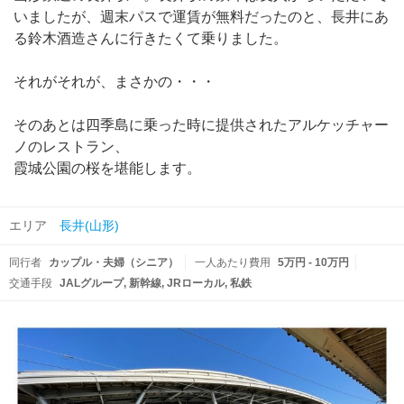
いましたが、週末パスで運賃が無料だったのと、長井にあ
る鈴木酒造さんに行きたくて乗りました。
それがそれが、まさかの・・・
そのあとは四季島に乗った時に提供されたアルケッチャー
ノのレストラン、
霞城公園の桜を堪能します。
エリア
長井(山形)
同行者
カップル・夫婦（シニア）
一人あたり費用
5万円 - 10万円
交通手段
JALグループ
新幹線
JRローカル
私鉄