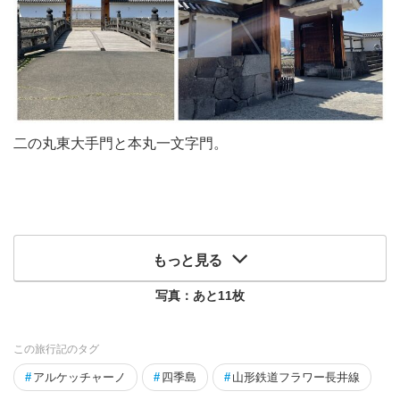
二の丸東大手門と本丸一文字門。
もっと見る
写真：あと
11
枚
この旅行記のタグ
#
アルケッチャーノ
#
四季島
#
山形鉄道フラワー長井線