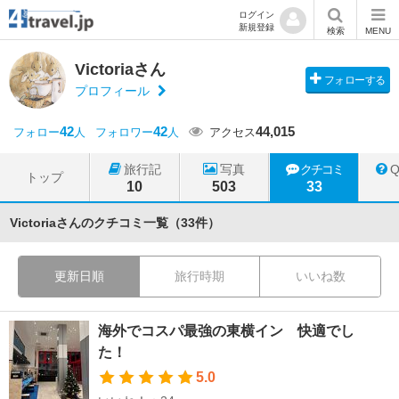
ログイン
新規登録
検索
MENU
Victoriaさん
フォローする
プロフィール
42
42
44,015
フォロー
人
フォロワー
人
アクセス
旅行記
写真
クチコミ
トップ
10
503
33
Victoriaさんのクチコミ一覧（33件）
更新日順
旅行時期
いいね数
海外でコスパ最強の東横イン 快適でし
た！
5.0