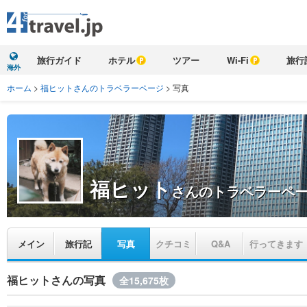
旅行ガイド
ホテル
ツアー
Wi-Fi
旅行
海外
ホーム
>
福ヒットさんのトラベラーページ
>
写真
福ヒット
さんのトラベラーペ
メイン
旅行記
写真
クチコミ
Q&A
行ってきます
福ヒットさんの写真
全15,675枚