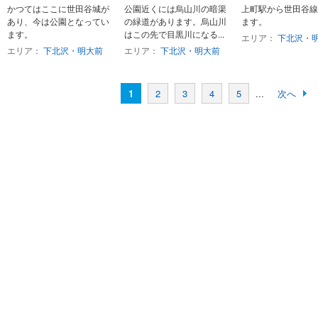
かつてはここに世田谷城が
公園近くには烏山川の暗渠
上町駅から世田谷線
あり、今は公園となってい
の緑道があります。烏山川
ます。
ます。
はこの先で目黒川になる...
エリア：
下北沢・
エリア：
下北沢・明大前
エリア：
下北沢・明大前
1
2
3
4
5
...
次へ