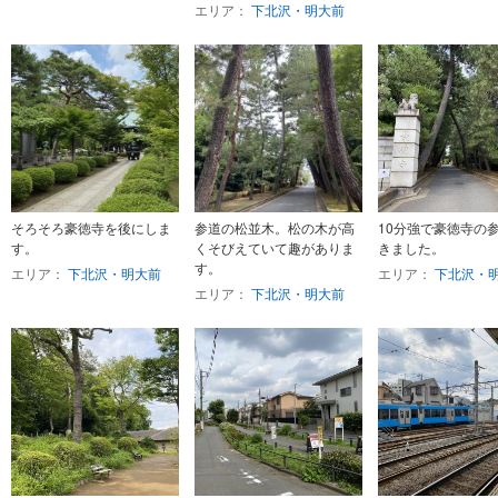
エリア：
下北沢・明大前
そろそろ豪徳寺を後にしま
参道の松並木。松の木が高
10分強で豪徳寺の
す。
くそびえていて趣がありま
きました。
す。
エリア：
下北沢・明大前
エリア：
下北沢・
エリア：
下北沢・明大前