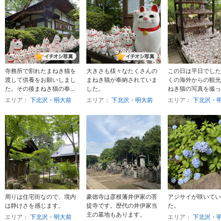
寺務所で割れたまねき猫を
大きさも様々なたくさんの
この日は平日でした
渡して供養をお願いしまし
まねき猫が奉納されていま
くの海外からの観光
た。その後まねき猫の奉...
した。
ねき猫の写真を撮って
エリア：
下北沢・明大前
エリア：
下北沢・明大前
エリア：
下北沢・
周りは住宅街なので、境内
豪徳寺は彦根藩井伊家の菩
アジサイが咲いてい
は静けさを感じます。
提寺です。歴代の井伊家当
た。
主の墓地もあります。
エリア：
下北沢・明大前
エリア：
下北沢・